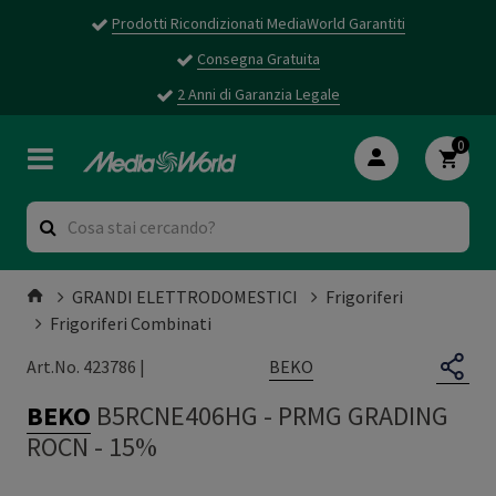
Prodotti Ricondizionati MediaWorld Garantiti
Consegna Gratuita
2 Anni di Garanzia Legale
0
GRANDI ELETTRODOMESTICI
Frigoriferi
Frigoriferi Combinati
BEKO
Art.No. 423786 |
BEKO
B5RCNE406HG
-
PRMG GRADING
ROCN - 15%