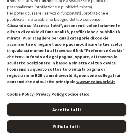
il nostro sito Web (funzionalità) e a visualizzare pubblicità
Resi e garanzie
personalizzata (profilazione e pubblicità mirata).
Per poter utilizzare i servizi di funzionalità, profilazione e
Stato prodotti
pubblicità mirata abbiamo bisogno del tuo consenso.
Cliccando su "Accetta tutti", acconsenti volontariamente
all’uso di cookie di funzionalità, profilazione e pubblicità
mirata. Puoi scegliere per quali categorie di cookie
acconsentire o negare l’uso e puoi modificare le tue scelte
in qualsiasi momento attraverso il link “Preferenze Cookie”
che trovi in fondo ad ogni pagina, oppure, attraverso lo
scudetto posizionato in basso a sinistra del tuo device
I consensi su questo sottosito o sulla la pagina di
Condizioni generali di vendita
Recedere dal contratto qui
registrazione B2B su mediaworld.it, non sono collegati ai
consensi che dai sul sito principale
www.mediaworld.it
Cookie Policy
Cookie Policy
|
Privacy Policy
|
Codice etico
Preferenze cookie
Accetta tutti
Informativa privacy
Rifiuta tutti
Accessibilità