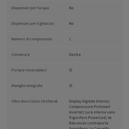
Dispenser per l’acqua
No
Dispenser per il ghiaccio
No
Numero di compressori
1
Cerniera/e
Destra
Porta/e reversibile/i
Sì
Maniglie integrate
Sì
Altre descrizioni strutturali
Display Digitale Interno;
Compressore ProSmart
Inverter; Luce interna vano
frigorifero PowerLed; 4x
Balconcini controporta
frigorifero; 1x Cassetto