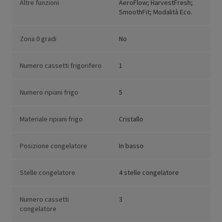
Altre funzioni
AeroFlow; HarvestFresh;
SmoothFit; Modalità Eco.
Zona 0 gradi
No
Numero cassetti frigorifero
1
Numero ripiani frigo
5
Materiale ripiani frigo
Cristallo
Posizione congelatore
In basso
Stelle congelatore
4 stelle congelatore
Numero cassetti
3
congelatore