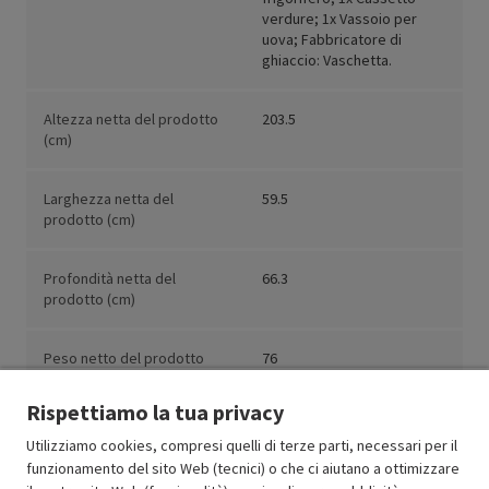
verdure; 1x Vassoio per
uova; Fabbricatore di
ghiaccio: Vaschetta.
Altezza netta del prodotto
203.5
(cm)
Larghezza netta del
59.5
prodotto (cm)
Profondità netta del
66.3
prodotto (cm)
Peso netto del prodotto
76
(kg)
Rispettiamo la tua privacy
Utilizziamo cookies, compresi quelli di terze parti, necessari per il
funzionamento del sito Web (tecnici) o che ci aiutano a ottimizzare