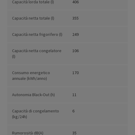
Capacità lorda totale (l)
406
Capacità netta totale (l)
355
Capacità netta frigorifero (l)
249
Capacità netta congelatore
106
(l)
Consumo energetico
170
annuale (kWh/anno)
Autonomia Black-Out (h)
11
Capacità di congelamento
6
(kg/24h)
Rumorosità dB(A)
35