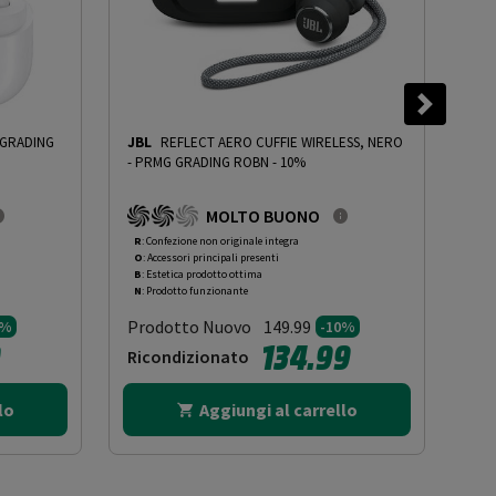
GRADING
JBL
REFLECT AERO CUFFIE WIRELESS, NERO
BO
-
PRMG GRADING ROBN - 10%
OOB
MOLTO BUONO
R
: Confezione non originale integra
O
: 
O
: Accessori principali presenti
O
: 
B
: Estetica prodotto ottima
B
: 
N
: Prodotto funzionante
N
: 
Prodotto Nuovo
Pr
149.99
0%
-10%
0
134.99
Ricondizionato
Ri
lo
Aggiungi al carrello