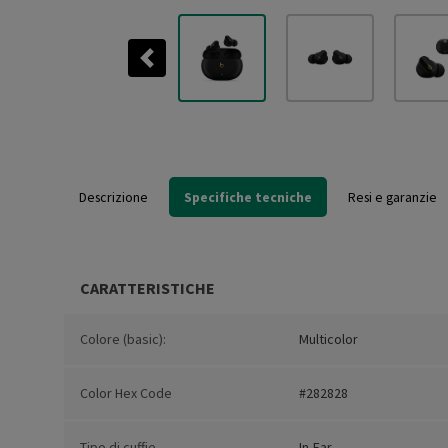
Previous
Descrizione
Specifiche tecniche
Resi e garanzie
CARATTERISTICHE
Colore (basic):
Multicolor
Color Hex Code
#282828
Tipo di cuffie
In-Ear