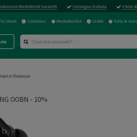
ndizionati MediaWorld Garantiti
Consegna Gratuita
2 Anni d
o clienti
Contattaci
MediaWorld.it
Ordini
Tutte le mar
rie
olari e Vivavoce
NG OOBN - 10%