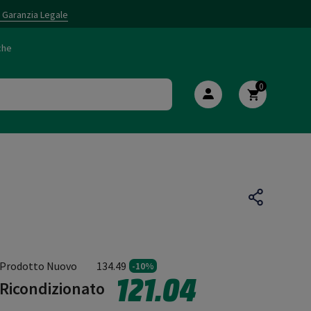
i Garanzia Legale
che
0
Prodotto Nuovo
134.49
-10%
121.04
Ricondizionato