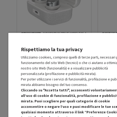
Noise cancelling
Sì
Set aereo
No
Microfono incorporato
Sì
SENNHEISER
MOMENTUM TRUE WIRELESS 4
SAMSUN
-
PRMG GRADING OOBN - 10%
OOCN - 1
Altre caratteristiche
Batterie: batteria ricarica
Bluetooth di Classe 1. Au
Rispettiamo la tua privacy
MOLTO BUONO
ore di ascolto con un mas
Utilizziamo cookies, compresi quelli di terze parti, necessari p
O
: Confezione originale integra
O
: Confezio
dalla custodia di ricarica;
O
: Accessori principali presenti
O
: Accessor
funzionamento del sito Web (tecnici) o che ci aiutano a ottimiz
ascolto; Controlli integra
B
: Estetica prodotto ottima
C
: Estetica
Resistenti all’acqua e al
nostro sito Web (funzionalità) e a visualizzare pubblicità
N
: Prodotto funzionante
N
: Prodotto
Atmos; Modalità Traspare
personalizzata (profilazione e pubblicità mirata).
Prodotto Nuovo
Prodott
169.99
-10%
(auricolare) 1,5 cm; Lung
Per poter utilizzare i servizi di funzionalità, profilazione e pub
152.99
Larghezza: (custodia) 5,1
Ricondizionato
Ricondi
mirata abbiamo bisogno del tuo consenso.
(auricolare) 5 g; (totale) 
Cliccando su "Accetta tutti", acconsenti volontariamen
all’uso di cookie di funzionalità, profilazione e pubblici
Aggiungi al carrello
mirata. Puoi scegliere per quali categorie di cookie
Accessori in dotazione
Custodia di ricarica tasca
acconsentire o negare l’uso e puoi modificare le tue sce
da USB-C a USB-C
qualsiasi momento attraverso il link “Preferenze Cooki