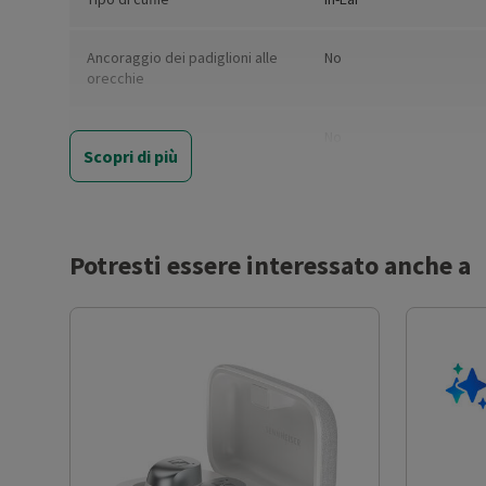
Ancoraggio dei padiglioni alle
No
orecchie
Pieghevoli
No
Scopri di più
Tipo di collegamento
True Wireless
Jack adattatore da 6,3 mm
No
Potresti essere interessato anche a
Controllo volume
Sì
Cuffie sportive
No
Waterproof
No