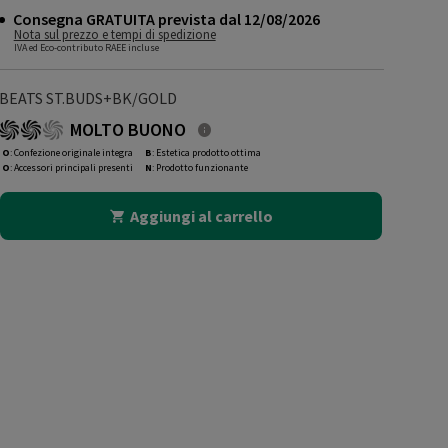
Consegna GRATUITA prevista dal 12/08/2026
Nota sul prezzo e tempi di spedizione
IVA ed Eco-contributo RAEE incluse
BEATS ST.BUDS+BK/GOLD
MOLTO BUONO
O
: Confezione originale integra
B
: Estetica prodotto ottima
O
: Accessori principali presenti
N
: Prodotto funzionante
Aggiungi al carrello