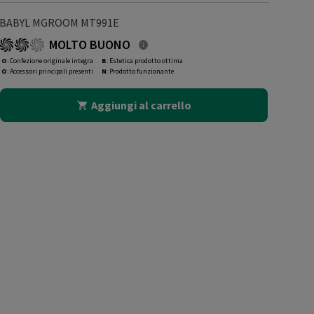
BABYL MGROOM MT991E
MOLTO BUONO
O
: Confezione originale integra
B
: Estetica prodotto ottima
O
: Accessori principali presenti
N
: Prodotto funzionante
Aggiungi al carrello