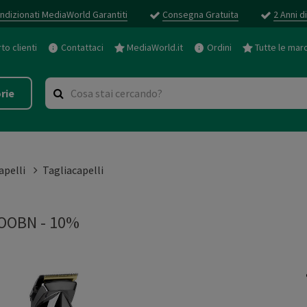
ndizionati MediaWorld Garantiti
Consegna Gratuita
2 Anni d
o clienti
Contattaci
MediaWorld.it
Ordini
Tutte le mar
rie
apelli
Tagliacapelli
OOBN - 10%