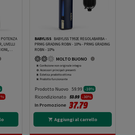
, POTENZA
BABYLISS
BABYLISS T992E REGOLABARBA -
, LIVELLI
PRMG GRADING ROBN - 10%
-
PRMG GRADING
IONI,
ROBN - 10%
ING ROBN
MOLTO BUONO
R
: Confezione non originale integra
O
: Accessori principali presenti
B
: Estetica prodotto ottima
N
: Prodotto funzionante
Prodotto Nuovo
59.99
%
-10%
to da
Prezzo ridotto da
a
Ricondizionato
53.99
1%
-30%
37.79
In Promozione
lo
Aggiungi al carrello