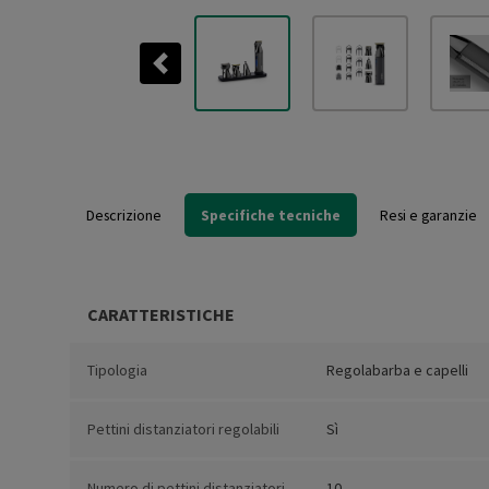
Previous
Descrizione
Specifiche tecniche
Resi e garanzie
CARATTERISTICHE
Tipologia
Regolabarba e capelli
Pettini distanziatori regolabili
Sì
Numero di pettini distanziatori
10