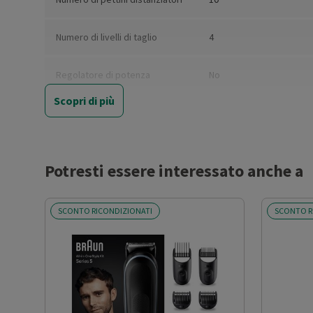
Numero di livelli di taglio
4
Regolatore di potenza
No
Scopri di più
Lavabile
Sì
Wet &amp; Dry
Sì
Potresti essere interessato anche a
Blocco di sicurezza
No
SCONTO RICONDIZIONATI
SCONTO R
Alimentazione
Ricaricabile
Indicatore stato batteria
Display LCD
Autonomia batteria (min)
300