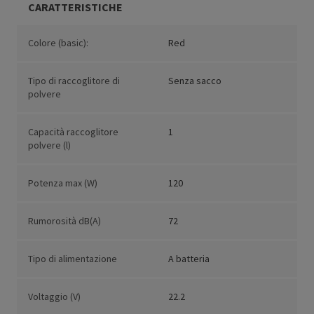
CARATTERISTICHE
Colore (basic):
Red
Tipo di raccoglitore di
Senza sacco
polvere
Capacità raccoglitore
1
polvere (l)
Potenza max (W)
120
Rumorosità dB(A)
72
Tipo di alimentazione
A batteria
Voltaggio (V)
22.2