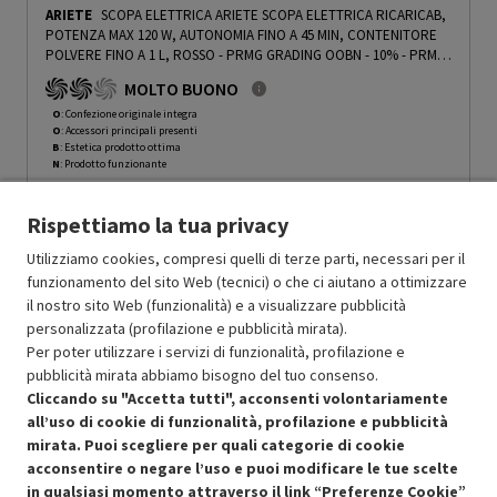
ARIETE
SCOPA ELETTRICA ARIETE SCOPA ELETTRICA RICARICAB,
POTENZA MAX 120 W, AUTONOMIA FINO A 45 MIN, CONTENITORE
POLVERE FINO A 1 L, ROSSO - PRMG GRADING OOBN - 10%
-
PRMG
GRADING OOBN - 10%
MOLTO BUONO
O
: Confezione originale integra
O
: Accessori principali presenti
B
: Estetica prodotto ottima
N
: Prodotto funzionante
Prodotto Nuovo
82.49
-10%
Rispettiamo la tua privacy
Prezzo ridotto da
a
Ricondizionato
74.24
-15%
63.10
In Promozione
Utilizziamo cookies, compresi quelli di terze parti, necessari per il
funzionamento del sito Web (tecnici) o che ci aiutano a ottimizzare
il nostro sito Web (funzionalità) e a visualizzare pubblicità
Aggiungi al carrello
personalizzata (profilazione e pubblicità mirata).
Per poter utilizzare i servizi di funzionalità, profilazione e
pubblicità mirata abbiamo bisogno del tuo consenso.
SCONTO RICONDIZIONATI
Cliccando su "Accetta tutti", acconsenti volontariamente
Approfitta dello sconto del 15% sul prodotto ricondizionato.
all’uso di cookie di funzionalità, profilazione e pubblicità
mirata. Puoi scegliere per quali categorie di cookie
acconsentire o negare l’uso e puoi modificare le tue scelte
in qualsiasi momento attraverso il link “Preferenze Cookie”