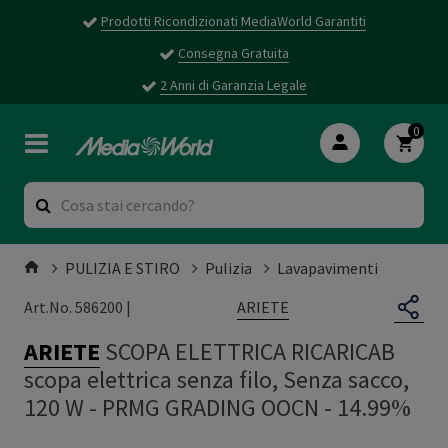
Prodotti Ricondizionati MediaWorld Garantiti
Consegna Gratuita
2 Anni di Garanzia Legale
0
PULIZIA E STIRO
Pulizia
Lavapavimenti
ARIETE
Art.No. 586200 |
ARIETE
SCOPA ELETTRICA RICARICAB
scopa elettrica senza filo, Senza sacco,
120 W
-
PRMG GRADING OOCN - 14.99%