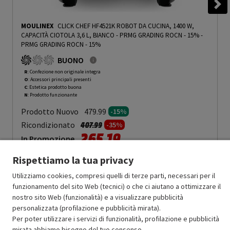
MOULINEX
CLICK CHEF HF4521K ROBOT DA CUCINA, 1400 W,
CAPACITÀ CIOTOLA 3,6 L, BIANCO - PRMG GRADING ROCN - 15%
-
PRMG GRADING ROCN - 15%
BUONO
R
: Confezione non originale integra
O
: Accessori principali presenti
C
: Estetica prodotto buona
N
: Prodotto funzionante
Prodotto Nuovo
479.99
-15%
Prezzo ridotto da
a
Ricondizionato
407.99
-35%
265.19
In Promozione
Rispettiamo la tua privacy
Aggiungi al carrello
Utilizziamo cookies, compresi quelli di terze parti, necessari per il
funzionamento del sito Web (tecnici) o che ci aiutano a ottimizzare il
nostro sito Web (funzionalità) e a visualizzare pubblicità
OFFERTE IMPERDIBILI
personalizzata (profilazione e pubblicità mirata).
Risparmio garantito rispetto al corrispondente prodotto nuovo.
Per poter utilizzare i servizi di funzionalità, profilazione e pubblicità
mirata abbiamo bisogno del tuo consenso.