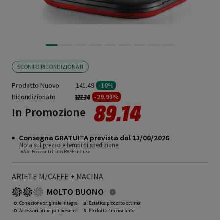
SCONTO RICONDIZIONATI
Prodotto Nuovo
141.49
-10%
Ricondizionato
Prezzo ridotto da
a
-29.99%
127.34
89.14
In Promozione
Consegna GRATUITA prevista dal 13/08/2026
Nota sul prezzo e tempi di spedizione
IVA ed Eco-contributo RAEE incluse
ARIETE M/CAFFE + MACINA
MOLTO BUONO
O
: Confezione originale integra
B
: Estetica prodotto ottima
O
: Accessori principali presenti
N
: Prodotto funzionante