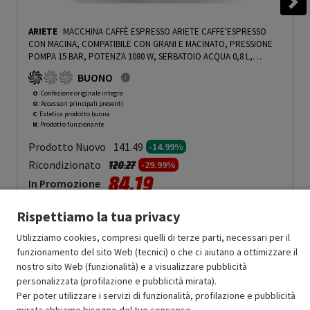
ARIETE
MACCHINA CAFFÈ ESPRESSO ARIETE CAFFE'ESPRESSO
CON MACINA, COMPATIBILE CON GRANI E MACINATO, PRESSIONE
POMPA 15 BAR, POTENZA 1080 W, SERBATOIO ACQUA 0,8 L,
DISATTIVAZIONE AUTOMATICA, ROSSA/NERA - PRMG GRADING
BUONO
OOCN - 14.99%
-
PRMG GRADING OOCN - 14.99%
O
: Confezione originale integra
O
: Accessori principali presenti
C
: Estetica prodotto buona
N
: Prodotto funzionante
Prodotto Nuovo
141.49
-14.99%
Prezzo ridotto da
a
Ricondizionato
120.27
-29.99%
84.19
In Promozione
Rispettiamo la tua privacy
Aggiungi al carrello
Utilizziamo cookies, compresi quelli di terze parti, necessari per il
funzionamento del sito Web (tecnici) o che ci aiutano a ottimizzare il
nostro sito Web (funzionalità) e a visualizzare pubblicità
SCONTO RICONDIZIONATI
personalizzata (profilazione e pubblicità mirata).
Approfitta dello sconto del 30% sul prodotto ricondizionato.
Per poter utilizzare i servizi di funzionalità, profilazione e pubblicità