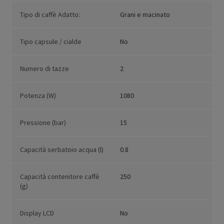
Tipo di caffè Adatto:
Grani e macinato
Tipo capsule / cialde
No
Numero di tazze
2
Potenza (W)
1080
Pressione (bar)
15
Capacità serbatoio acqua (l)
0.8
Capacità contenitore caffè
250
(g)
Display LCD
No