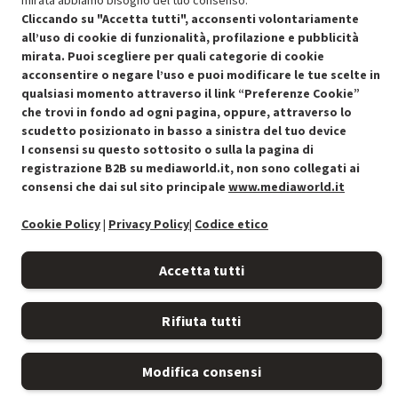
mirata abbiamo bisogno del tuo consenso.
Cliccando su "Accetta tutti", acconsenti volontariamente
all’uso di cookie di funzionalità, profilazione e pubblicità
mirata. Puoi scegliere per quali categorie di cookie
acconsentire o negare l’uso e puoi modificare le tue scelte in
Condizioni generali di vendita
qualsiasi momento attraverso il link “Preferenze Cookie”
Recedere dal contratto qui
che trovi in fondo ad ogni pagina, oppure, attraverso lo
scudetto posizionato in basso a sinistra del tuo device
Cookie Policy
I consensi su questo sottosito o sulla la pagina di
registrazione B2B su mediaworld.it, non sono collegati ai
Preferenze cookie
consensi che dai sul sito principale
www.mediaworld.it
Informativa privacy
Cookie Policy
|
Privacy Policy
|
Codice etico
Accessibilità
Accetta tutti
Rifiuta tutti
Modifica consensi