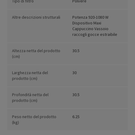
Tipo di filtro
Polvere
Altre descrizioni strutturali
Potenza 920-1080 W
Dispositivo Maxi
Cappuccino Vassoio
raccogli gocce estraibile
Altezza netta del prodotto
30.5
(cm)
Larghezza netta del
30
prodotto (cm)
Profondità netta del
30.5
prodotto (cm)
Peso netto del prodotto
6.25
(kg)