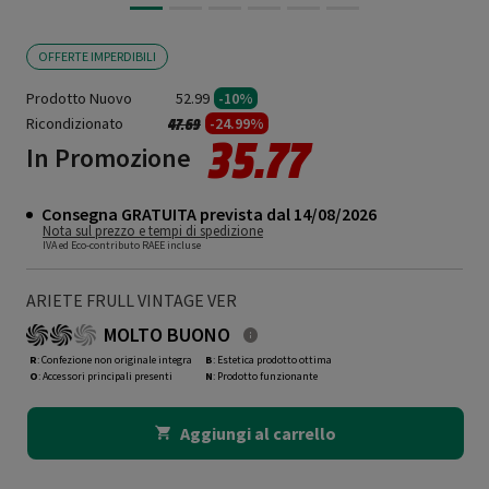
OFFERTE IMPERDIBILI
Prodotto Nuovo
52.99
-10%
Ricondizionato
Prezzo ridotto da
a
-24.99%
47.69
35.77
In Promozione
Consegna GRATUITA prevista dal 14/08/2026
Nota sul prezzo e tempi di spedizione
IVA ed Eco-contributo RAEE incluse
ARIETE FRULL VINTAGE VER
MOLTO BUONO
R
: Confezione non originale integra
B
: Estetica prodotto ottima
O
: Accessori principali presenti
N
: Prodotto funzionante
Aggiungi al carrello