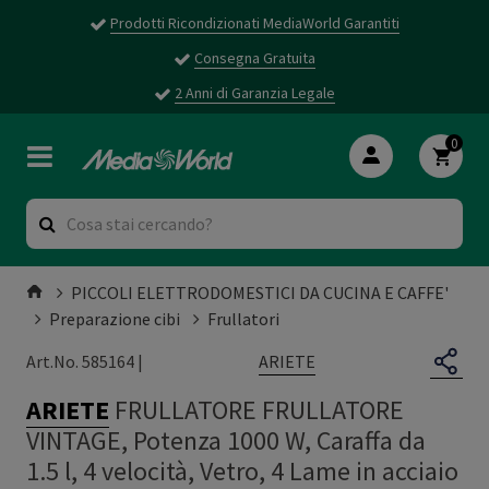
Prodotti Ricondizionati MediaWorld Garantiti
Consegna Gratuita
2 Anni di Garanzia Legale
0
PICCOLI ELETTRODOMESTICI DA CUCINA E CAFFE'
Preparazione cibi
Frullatori
ARIETE
Art.No. 585164 |
ARIETE
FRULLATORE FRULLATORE
VINTAGE, Potenza 1000 W, Caraffa da
1.5 l, 4 velocità, Vetro, 4 Lame in acciaio