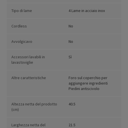
Tipo di lame
4 Lame in acciaio inox
Cordless
No
Avvolgicavo
No
Accessori lavabili in
Sì
lavastoviglie
Altre caratteristiche
Foro sul coperchio per
aggiungere ingredienti
Piedini antiscivolo
Altezza netta del prodotto
40.5
(cm)
Larghezza netta del
21.5