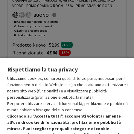
CARAFFA DA 1.5 L, 4 VELOCITÀ, VETRO, 4 LAME IN ACCIAIO INOX,
VERDE - PRMG GRADING ROCN - 15%
-
PRMG GRADING ROCN -
15%
BUONO
R
: Confezione non originale integra
O
: Accessori principali presenti
C
: Estetica prodotto buona
N
: Prodotto funzionante
Prodotto Nuovo
52.99
-15%
Prezzo ridotto da
a
Ricondizionato
45.04
-15%
38.28
In Promozione
Rispettiamo la tua privacy
Aggiungi al carrello
Utilizziamo cookies, compresi quelli di terze parti, necessari per il
funzionamento del sito Web (tecnici) o che ci aiutano a ottimizzare il
nostro sito Web (funzionalità) e a visualizzare pubblicità
personalizzata (profilazione e pubblicità mirata).
SCONTO RICONDIZIONATI
Per poter utilizzare i servizi di funzionalità, profilazione e pubblicità
Approfitta dello sconto del 15% sul prodotto ricondizionato.
mirata abbiamo bisogno del tuo consenso.
Cliccando su "Accetta tutti", acconsenti volontariamente
all’uso di cookie di funzionalità, profilazione e pubblicità
mirata. Puoi scegliere per quali categorie di cookie