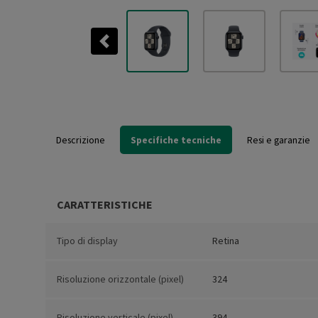
Previous
Descrizione
Specifiche tecniche
Resi e garanzie
CARATTERISTICHE
Tipo di display
Retina
Risoluzione orizzontale (pixel)
324
Risoluzione verticale (pixel)
394