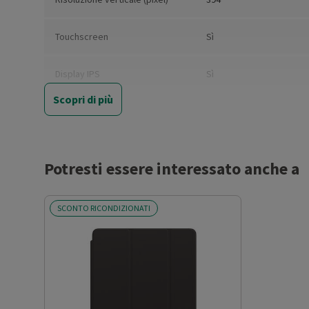
Touchscreen
Sì
Display IPS
Sì
Scopri di più
Marca processore
S8 SiP
Memoria interna (GB)
32
Potresti essere interessato anche a
Versione sistema operativo
WatchOS 11
SCONTO RICONDIZIONATI
Sistemi operativi compatibili
iOS
Slot SIM
No
Modulo 'G'
No