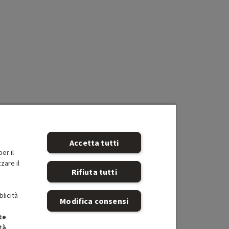
Accetta tutti
er il
zare il
Rifiuta tutti
blicità
Modifica consensi
te
tà