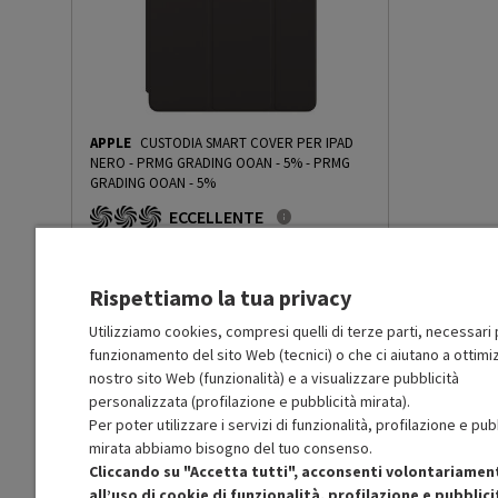
USB
No
WiFi
Sì
APPLE
CUSTODIA SMART COVER PER IPAD
Tipo WiFi
Wi-Fi 4 802.11n
NERO - PRMG GRADING OOAN - 5%
-
PRMG
GRADING OOAN - 5%
ECCELLENTE
Bluetooth
Bluetooth 5.3
O
: Confezione originale integra
O
: Accessori principali presenti
A
: Estetica prodotto come nuovo
NFC
No
Rispettiamo la tua privacy
N
: Prodotto funzionante
Prodotto Nuovo
59.00
-5%
Utilizziamo cookies, compresi quelli di terze parti, necessari p
GPS
Sì
funzionamento del sito Web (tecnici) o che ci aiutano a ottimiz
Prezzo ridotto da
a
Ricondizionato
56.05
-50%
28.02
nostro sito Web (funzionalità) e a visualizzare pubblicità
In Promozione
personalizzata (profilazione e pubblicità mirata).
Webcam
No
Per poter utilizzare i servizi di funzionalità, profilazione e pub
Aggiungi al carrello
mirata abbiamo bisogno del tuo consenso.
Autofocus
No
Cliccando su "Accetta tutti", acconsenti volontariamen
all’uso di cookie di funzionalità, profilazione e pubblici