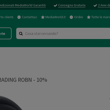
ndizionati MediaWorld Garantiti
Consegna Gratuita
2 Anni d
o clienti
Contattaci
MediaWorld.it
Ordini
Tutte le mar
rie
ADING ROBN - 10%