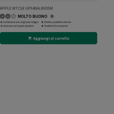
APPLE WTCSE GPS40ALMIDSM
MOLTO BUONO
R
: Confezione non originale integra
B
: Estetica prodotto ottima
O
: Accessori principali presenti
N
: Prodotto funzionante
Aggiungi al carrello