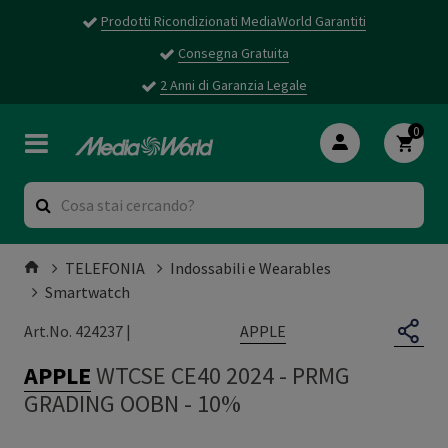
Prodotti Ricondizionati MediaWorld Garantiti
Consegna Gratuita
2 Anni di Garanzia Legale
0
TELEFONIA
Indossabili e Wearables
Smartwatch
APPLE
Art.No. 424237 |
APPLE
WTCSE CE40 2024
-
PRMG
GRADING OOBN - 10%