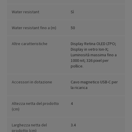
Water resistant
Sì
Water resistant fino a (m)
50
Altre caratteristiche
Display Retina OLED LTPO;
Display in vetro Ion-X;
Luminosità massima fino a
1000 nit; 326 pixel per
pollice.
Accessori in dotazione
Cavo magnetico USB-C per
la ricarica
Altezza netta del prodotto
4
(cm)
Larghezza netta del
3.4
prodotto (cm)