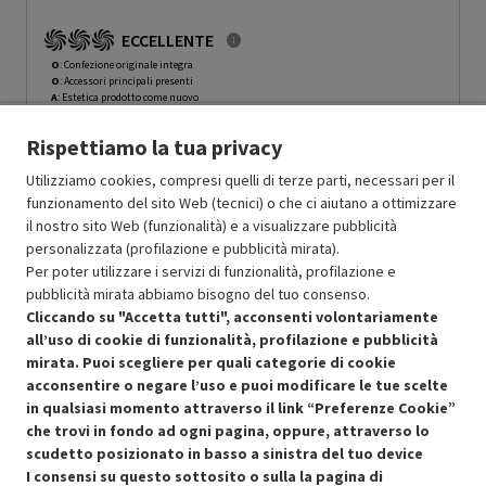
ECCELLENTE
O
: Confezione originale integra
O
: Accessori principali presenti
A
: Estetica prodotto come nuovo
N
: Prodotto funzionante
Rispettiamo la tua privacy
Prodotto Nuovo
59.00
-5%
Prezzo ridotto da
a
Ricondizionato
56.05
-50%
Utilizziamo cookies, compresi quelli di terze parti, necessari per il
28.02
funzionamento del sito Web (tecnici) o che ci aiutano a ottimizzare
In Promozione
il nostro sito Web (funzionalità) e a visualizzare pubblicità
personalizzata (profilazione e pubblicità mirata).
Aggiungi al carrello
Per poter utilizzare i servizi di funzionalità, profilazione e
pubblicità mirata abbiamo bisogno del tuo consenso.
Cliccando su "Accetta tutti", acconsenti volontariamente
all’uso di cookie di funzionalità, profilazione e pubblicità
SCONTO RICONDIZIONATI
mirata. Puoi scegliere per quali categorie di cookie
Approfitta dello sconto del 50% sul prodotto ricondizionato.
acconsentire o negare l’uso e puoi modificare le tue scelte
in qualsiasi momento attraverso il link “Preferenze Cookie”
che trovi in fondo ad ogni pagina, oppure, attraverso lo
scudetto posizionato in basso a sinistra del tuo device
I consensi su questo sottosito o sulla la pagina di