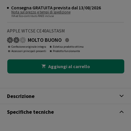
Consegna GRATUITA prevista dal 13/08/2026
Nota sul prezzo e tempi di spedizione
IVA ed Eco-contributo RAEE incluse
APPLE WTCSE CE40ALSTASM
MOLTO BUONO
O
: Confezione originale integra
B
: Estetica prodotto ottima
O
: Accessori principali presenti
N
: Prodotto funzionante
Aggiungi al carrello
Descrizione
Specifiche tecniche