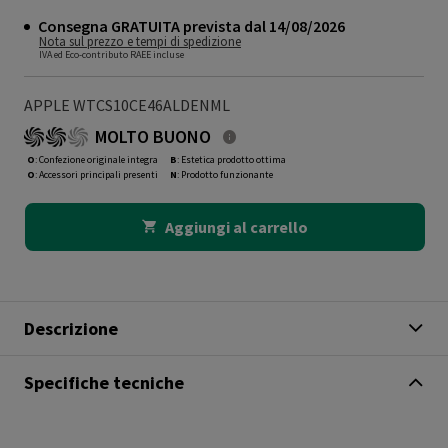
Consegna GRATUITA prevista dal 14/08/2026
Nota sul prezzo e tempi di spedizione
IVA ed Eco-contributo RAEE incluse
APPLE WTCS10CE46ALDENML
MOLTO BUONO
O
: Confezione originale integra
B
: Estetica prodotto ottima
O
: Accessori principali presenti
N
: Prodotto funzionante
Aggiungi al carrello
Descrizione
Specifiche tecniche