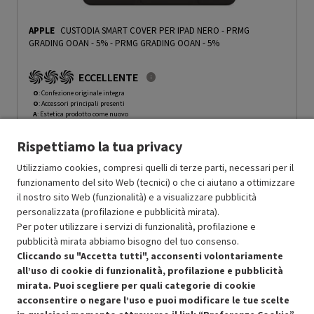
APPLE
CUSTODIA SMART COVER PER IPAD NERO - PRMG
GRADING OOAN - 5%
-
PRMG GRADING OOAN - 5%
ECCELLENTE
O
: Confezione originale integra
O
: Accessori principali presenti
A
: Estetica prodotto come nuovo
N
: Prodotto funzionante
Rispettiamo la tua privacy
Prodotto Nuovo
59.00
-5%
Prezzo ridotto da
a
Ricondizionato
56.05
-50%
Utilizziamo cookies, compresi quelli di terze parti, necessari per il
28.02
funzionamento del sito Web (tecnici) o che ci aiutano a ottimizzare
In Promozione
il nostro sito Web (funzionalità) e a visualizzare pubblicità
personalizzata (profilazione e pubblicità mirata).
Aggiungi al carrello
Per poter utilizzare i servizi di funzionalità, profilazione e
pubblicità mirata abbiamo bisogno del tuo consenso.
Cliccando su "Accetta tutti", acconsenti volontariamente
all’uso di cookie di funzionalità, profilazione e pubblicità
SCONTO RICONDIZIONATI
mirata. Puoi scegliere per quali categorie di cookie
Approfitta dello sconto del 50% sul prodotto ricondizionato.
acconsentire o negare l’uso e puoi modificare le tue scelte