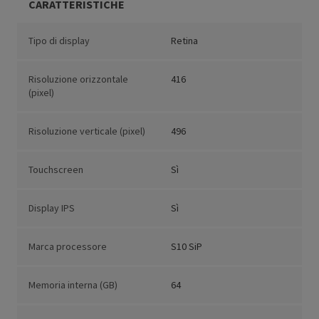
CARATTERISTICHE
Tipo di display
Retina
Risoluzione orizzontale
416
(pixel)
Risoluzione verticale (pixel)
496
Touchscreen
Sì
Display IPS
Sì
Marca processore
S10 SiP
Memoria interna (GB)
64