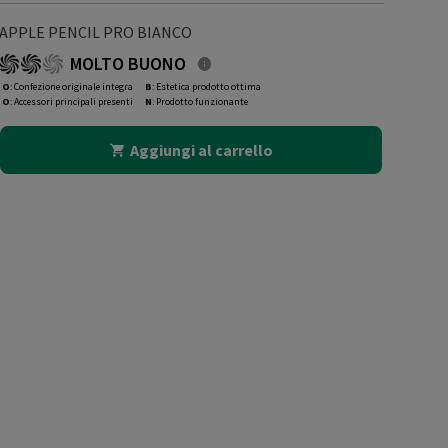
APPLE PENCIL PRO BIANCO
MOLTO BUONO
O
: Confezione originale integra
B
: Estetica prodotto ottima
O
: Accessori principali presenti
N
: Prodotto funzionante
Aggiungi al carrello