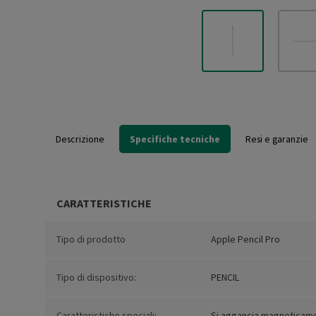
Descrizione
Specifiche tecniche
Resi e garanzie
CARATTERISTICHE
Tipo di prodotto
Apple Pencil Pro
Tipo di dispositivo:
PENCIL
Caratteristiche speciali:
Si aggancia magneticament