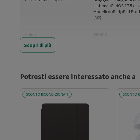
sistema: iPadOS 17.5 o s
Modelli di iPad; iPad Pro 1
(M2).
Colore:
BIANCO
Scopri di più
Colore (basic):
White
Altezza netta del prodotto
16.6
(cm)
Potresti essere interessato anche a
Larghezza netta del prodotto
0.89
SCONTO RICONDIZIONATI
SCONTO R
(cm)
Profondità netta del prodotto
0.89
(cm)
Peso netto del prodotto (kg)
0.019