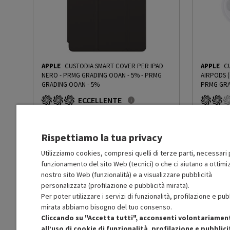
APPLE
CUSTODIA SMART COVER PER IPAD
APPLE
C
NERO - PRMG GRADING OOAN - 5%
-
PRMG
AIRPODS 
GRADING OOAN - 5%
PRMG GRA
OOBN - 1
ECCELLENTE
O
: Confezione originale integra
O
: Confezio
O
: Accessori principali presenti
O
: Accessor
A
: Estetica prodotto come nuovo
B
: Estetica
Rispettiamo la tua privacy
N
: Prodotto funzionante
N
: Prodotto
Prodotto Nuovo
Prodott
59.00
-5%
Utilizziamo cookies, compresi quelli di terze parti, necessari p
funzionamento del sito Web (tecnici) o che ci aiutano a ottimiz
Prezzo ridotto da
a
Ricondizionato
Ricondi
56.05
-50%
28.02
nostro sito Web (funzionalità) e a visualizzare pubblicità
In Promozione
In Prom
personalizzata (profilazione e pubblicità mirata).
Per poter utilizzare i servizi di funzionalità, profilazione e pub
Aggiungi al carrello
mirata abbiamo bisogno del tuo consenso.
Cliccando su "Accetta tutti", acconsenti volontariamen
all’uso di cookie di funzionalità, profilazione e pubblici