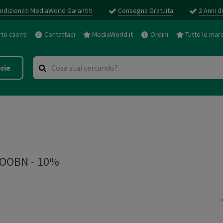
ndizionati MediaWorld Garantiti
Consegna Gratuita
2 Anni d
o clienti
Contattaci
MediaWorld.it
Ordini
Tutte le mar
rie
OOBN - 10%