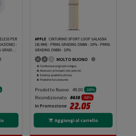
RELESS PER
APPLE
CINTURINO SPORT LOOP GALASSIA
AZIONE) -
(41 MM) - PRMG GRADING ONBN - 10%
-
PRMG
 GRADING
GRADING ONBN - 10%
MOLTO BUONO
O
: Confezione originale integra
N
: Accessori principali non previsti
B
: Estetica prodotto ottima
N
: Prodotto funzionante
Prodotto Nuovo
49.00
%
-10%
to da
Prezzo ridotto da
a
Ricondizionato
44.10
-50%
22.05
In Promozione
lo
Aggiungi al carrello