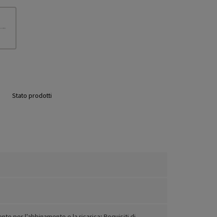
Stato prodotti
e per l’abbinamento e la ricarica; Requisiti di