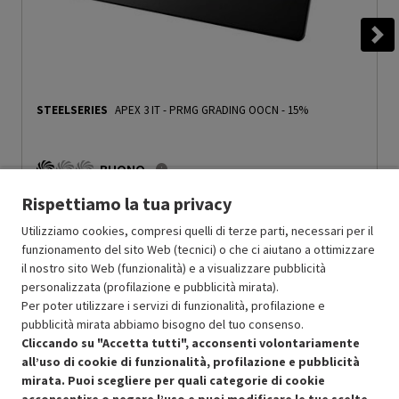
STEELSERIES
APEX 3 IT
-
PRMG GRADING OOCN - 15%
BUONO
O
: Confezione originale integra
Rispettiamo la tua privacy
O
: Accessori principali presenti
C
: Estetica prodotto buona
Utilizziamo cookies, compresi quelli di terze parti, necessari per il
N
: Prodotto funzionante
funzionamento del sito Web (tecnici) o che ci aiutano a ottimizzare
Prodotto Nuovo
49.99
-15%
il nostro sito Web (funzionalità) e a visualizzare pubblicità
42.49
Ricondizionato
personalizzata (profilazione e pubblicità mirata).
Per poter utilizzare i servizi di funzionalità, profilazione e
pubblicità mirata abbiamo bisogno del tuo consenso.
Aggiungi al carrello
Cliccando su "Accetta tutti", acconsenti volontariamente
all’uso di cookie di funzionalità, profilazione e pubblicità
mirata. Puoi scegliere per quali categorie di cookie