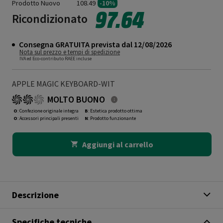
Prodotto Nuovo
108.49
-10%
97.64
Ricondizionato
Consegna GRATUITA prevista dal 12/08/2026
Nota sul prezzo e tempi di spedizione
IVA ed Eco-contributo RAEE incluse
APPLE MAGIC KEYBOARD-WIT
MOLTO BUONO
O
: Confezione originale integra
B
: Estetica prodotto ottima
O
: Accessori principali presenti
N
: Prodotto funzionante
Aggiungi al carrello
Descrizione
Specifiche tecniche