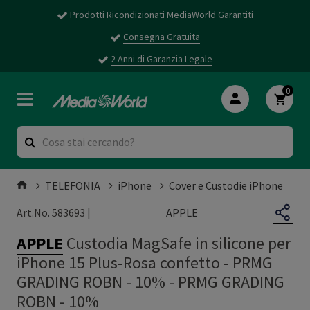
Prodotti Ricondizionati MediaWorld Garantiti
Consegna Gratuita
2 Anni di Garanzia Legale
0
TELEFONIA
iPhone
Cover e Custodie iPhone
APPLE
Art.No. 583693 |
APPLE
Custodia MagSafe in silicone per
iPhone 15 Plus-Rosa confetto - PRMG
GRADING ROBN - 10%
-
PRMG GRADING
ROBN - 10%