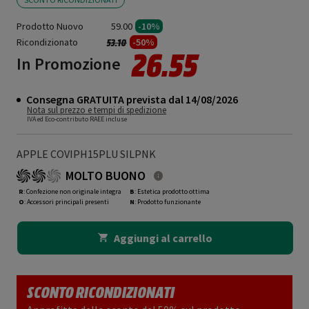
Prodotto Nuovo
59.00
-10%
Ricondizionato
Prezzo ridotto da
a
-50%
53.10
26.55
In Promozione
Consegna GRATUITA prevista dal 14/08/2026
Nota sul prezzo e tempi di spedizione
IVA ed Eco-contributo RAEE incluse
APPLE COVIPH15PLU SILPNK
MOLTO BUONO
R
: Confezione non originale integra
B
: Estetica prodotto ottima
O
: Accessori principali presenti
N
: Prodotto funzionante
Aggiungi al carrello
SCONTO RICONDIZIONATI