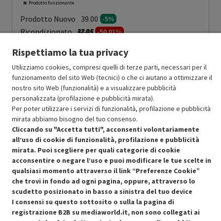
N
: Prodotto funzionante
Prodotto Nuovo
39.00
-5%
Prezzo ridotto da
a
Ricondizionato
37.05
-50.01%
18.52
In Promozione
Rispettiamo la tua privacy
Utilizziamo cookies, compresi quelli di terze parti, necessari per il
Aggiungi al carrello
funzionamento del sito Web (tecnici) o che ci aiutano a ottimizzare il
nostro sito Web (funzionalità) e a visualizzare pubblicità
personalizzata (profilazione e pubblicità mirata).
SCONTO RICONDIZIONATI
Per poter utilizzare i servizi di funzionalità, profilazione e pubblicità
Approfitta dello sconto del 50% sul prodotto ricondizionato.
mirata abbiamo bisogno del tuo consenso.
Cliccando su "Accetta tutti", acconsenti volontariamente
all’uso di cookie di funzionalità, profilazione e pubblicità
mirata. Puoi scegliere per quali categorie di cookie
acconsentire o negare l’uso e puoi modificare le tue scelte in
qualsiasi momento attraverso il link “Preferenze Cookie”
che trovi in fondo ad ogni pagina, oppure, attraverso lo
Condizioni generali di vendita
Recedere dal contratto qui
scudetto posizionato in basso a sinistra del tuo device
I consensi su questo sottosito o sulla la pagina di
Cookie Policy
registrazione B2B su mediaworld.it, non sono collegati ai