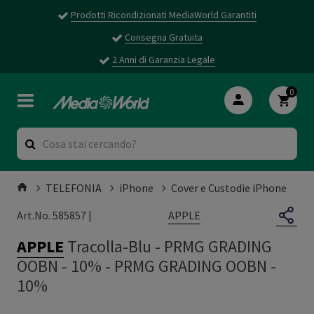
Prodotti Ricondizionati MediaWorld Garantiti
Consegna Gratuita
2 Anni di Garanzia Legale
0
TELEFONIA
iPhone
Cover e Custodie iPhone
APPLE
Art.No. 585857 |
APPLE
Tracolla-Blu - PRMG GRADING
OOBN - 10%
-
PRMG GRADING OOBN -
10%