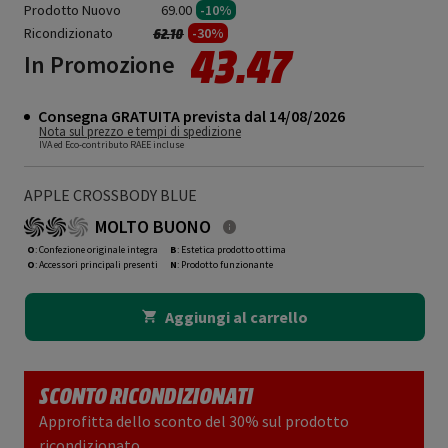
Prodotto Nuovo
69.00
-10%
Ricondizionato
Prezzo ridotto da
a
-30%
62.10
43.47
In Promozione
Consegna GRATUITA prevista dal 14/08/2026
Nota sul prezzo e tempi di spedizione
IVA ed Eco-contributo RAEE incluse
APPLE CROSSBODY BLUE
MOLTO BUONO
O
: Confezione originale integra
B
: Estetica prodotto ottima
O
: Accessori principali presenti
N
: Prodotto funzionante
Aggiungi al carrello
SCONTO RICONDIZIONATI
Approfitta dello sconto del 30% sul prodotto
ricondizionato.