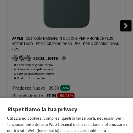
APPLE
CUSTODIA MAGSAFE IN SILICONE PER IPHONE 16 PLUS-
VERDE LAGO - PRMG GRADING OOAN - 5%
-
PRMG GRADING OOAN
- 5%
ECCELLENTE
O
: Confezione originale integra
O
: Accessori principali presenti
A
: Estetica prodotto come nuovo
N
: Prodotto funzionante
Prodotto Nuovo
39.00
-5%
Prezzo ridotto da
a
Ricondizionato
37.05
-50.01%
18.52
In Promozione
Rispettiamo la tua privacy
Aggiungi al carrello
Utilizziamo cookies, compresi quelli di terze parti, necessari per il
funzionamento del sito Web (tecnici) o che ci aiutano a ottimizzare il
nostro sito Web (funzionalità) e a visualizzare pubblicità