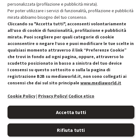
personalizzata (profilazione e pubblicità mirata).
SCONTO RICONDIZIONATI
Per poter utilizzare i servizi di funzionalità, profilazione e pubblicità
Approfitta dello sconto del 50% sul prodotto ricondizionato.
mirata abbiamo bisogno del tuo consenso.
Cliccando su "Accetta tutti", acconsenti volontariamente
all’uso di cookie di funzionalità, profilazione e pubblicità
mirata. Puoi scegliere per quali categorie di cookie
acconsentire o negare l’uso e puoi modificare le tue scelte in
qualsiasi momento attraverso il link “Preferenze Cookie”
che trovi in fondo ad ogni pagina, oppure, attraverso lo
Condizioni generali di vendita
Recedere dal contratto qui
scudetto posizionato in basso a sinistra del tuo device
I consensi su questo sottosito o sulla la pagina di
Cookie Policy
registrazione B2B su mediaworld.it, non sono collegati ai
consensi che dai sul sito principale
www.mediaworld.it
Preferenze cookie
Cookie Policy
|
Privacy Policy
|
Codice etico
Informativa privacy
Accetta tutti
Accessibilità
Rifiuta tutti