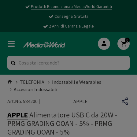
Prodotti Ricondizionati MediaWorld Garantiti
Consegna Gratuita
2 Anni di Garanzia Legale
0
TELEFONIA
Indossabili e Wearables
Accessori Indossabili
APPLE
Art.No. 584200 |
APPLE
Alimentatore USB C da 20W -
PRMG GRADING OOAN - 5%
-
PRMG
GRADING OOAN - 5%