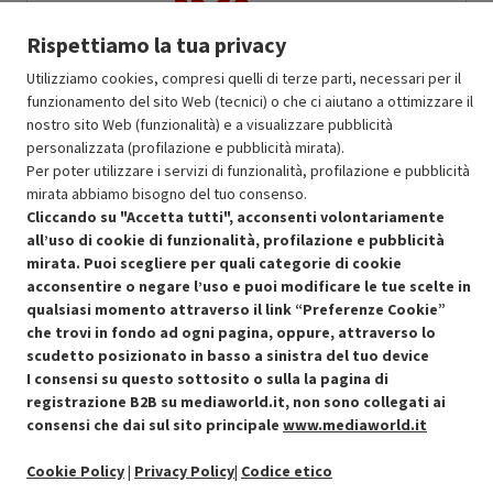
22.60
In Promozione
Rispettiamo la tua privacy
Aggiungi al carrello
Utilizziamo cookies, compresi quelli di terze parti, necessari per il
funzionamento del sito Web (tecnici) o che ci aiutano a ottimizzare il
nostro sito Web (funzionalità) e a visualizzare pubblicità
SCONTO RICONDIZIONATI
personalizzata (profilazione e pubblicità mirata).
Per poter utilizzare i servizi di funzionalità, profilazione e pubblicità
Approfitta dello sconto del 30% sul prodotto ricondizionato.
mirata abbiamo bisogno del tuo consenso.
Cliccando su "Accetta tutti", acconsenti volontariamente
all’uso di cookie di funzionalità, profilazione e pubblicità
mirata. Puoi scegliere per quali categorie di cookie
acconsentire o negare l’uso e puoi modificare le tue scelte in
qualsiasi momento attraverso il link “Preferenze Cookie”
Condizioni generali di vendita
Recedere dal contratto qui
che trovi in fondo ad ogni pagina, oppure, attraverso lo
scudetto posizionato in basso a sinistra del tuo device
Cookie Policy
I consensi su questo sottosito o sulla la pagina di
registrazione B2B su mediaworld.it, non sono collegati ai
consensi che dai sul sito principale
www.mediaworld.it
Preferenze cookie
Cookie Policy
|
Privacy Policy
|
Codice etico
Informativa privacy