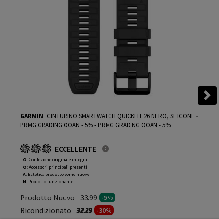
GARMIN
CINTURINO SMARTWATCH QUICKFIT 26 NERO, SILICONE -
PRMG GRADING OOAN - 5%
-
PRMG GRADING OOAN - 5%
ECCELLENTE
O
: Confezione originale integra
O
: Accessori principali presenti
A
: Estetica prodotto come nuovo
N
: Prodotto funzionante
Prodotto Nuovo
33.99
-5%
Prezzo ridotto da
a
Ricondizionato
32.29
-30%