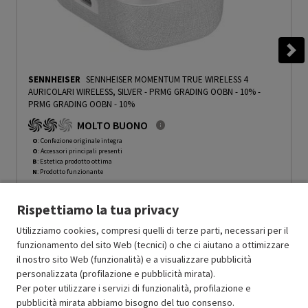
SENNHEISER
SENNHEISER MOMENTUM TRUE WIRELESS 4
AURICOLARI WIRELESS, SILVER - PRMG GRADING OOBN - 10%
-
PRMG GRADING OOBN - 10%
MOLTO BUONO
O
: Confezione originale integra
O
: Accessori principali presenti
B
: Estetica prodotto ottima
N
: Prodotto funzionante
Prodotto Nuovo
169.99
-10%
Rispettiamo la tua privacy
Prezzo ridotto da
a
Ricondizionato
152.99
-30%
107.09
In Promozione
Utilizziamo cookies, compresi quelli di terze parti, necessari per il
funzionamento del sito Web (tecnici) o che ci aiutano a ottimizzare
il nostro sito Web (funzionalità) e a visualizzare pubblicità
Aggiungi al carrello
personalizzata (profilazione e pubblicità mirata).
Per poter utilizzare i servizi di funzionalità, profilazione e
pubblicità mirata abbiamo bisogno del tuo consenso.