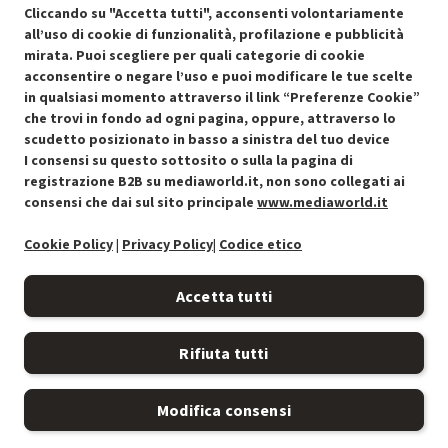
SCONTO RICONDIZIONATI
Cliccando su "Accetta tutti", acconsenti volontariamente
Approfitta dello sconto del 30% sul prodotto ricondizionato.
all’uso di cookie di funzionalità, profilazione e pubblicità
mirata. Puoi scegliere per quali categorie di cookie
acconsentire o negare l’uso e puoi modificare le tue scelte
in qualsiasi momento attraverso il link “Preferenze Cookie”
che trovi in fondo ad ogni pagina, oppure, attraverso lo
scudetto posizionato in basso a sinistra del tuo device
I consensi su questo sottosito o sulla la pagina di
Condizioni generali di vendita
Recedere dal contratto qui
registrazione B2B su mediaworld.it, non sono collegati ai
consensi che dai sul sito principale
www.mediaworld.it
Cookie Policy
Cookie Policy
|
Privacy Policy
|
Codice etico
Preferenze cookie
Accetta tutti
Informativa privacy
Rifiuta tutti
Accessibilità
Modifica consensi