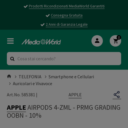
Prodotti Ricondizionati MediaWorld Garantiti
Consegna Gratuita
2 Anni di Garanzia Legale
0
TELEFONIA
Smartphone e Cellulari
Auricolari e Vivavoce
APPLE
Art.No. 585381 |
APPLE
AIRPODS 4-ZML
-
PRMG GRADING
OOBN - 10%