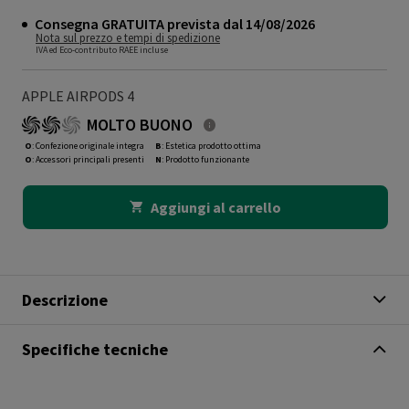
Consegna GRATUITA prevista dal 14/08/2026
Nota sul prezzo e tempi di spedizione
IVA ed Eco-contributo RAEE incluse
APPLE AIRPODS 4
MOLTO BUONO
O
: Confezione originale integra
B
: Estetica prodotto ottima
O
: Accessori principali presenti
N
: Prodotto funzionante
Aggiungi al carrello
Descrizione
Specifiche tecniche