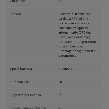
Vibrazione
Sì
Sensori
Sensore di frequenza
cardiaca PPG ad alta
precisione e a basso
consumo sviluppato
internamente (5PD dual-
Light); Accelerazione;
Giroscopio; Temperatura;
Luce ambientale;
Geomagnetico; Altimetro
barometrico.
Tipo di batteria
270 mAh Li-Po
Autonomia (h)
288
Supporto per ricarica
Sì
Cinturino intercambiabile
No