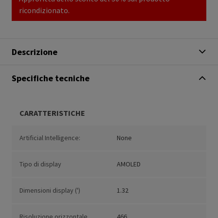
ricondizionato.
Descrizione
Specifiche tecniche
CARATTERISTICHE
Artificial Intelligence:
None
Tipo di display
AMOLED
Dimensioni display (')
1.32
Risoluzione orizzontale
466