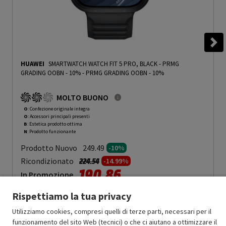
HUAWEI
SMARTWATCH WATCH FIT 5 PRO, BLACK - PRMG
GRADING OOBN - 10%
-
PRMG GRADING OOBN - 10%
MOLTO BUONO
O
: Confezione originale integra
O
: Accessori principali presenti
B
: Estetica prodotto ottima
N
: Prodotto funzionante
Prodotto Nuovo
249.49
-10%
Prezzo ridotto da
a
Ricondizionato
224.54
-14.99%
190.86
In Promozione
Rispettiamo la tua privacy
Aggiungi al carrello
Utilizziamo cookies, compresi quelli di terze parti, necessari per il
funzionamento del sito Web (tecnici) o che ci aiutano a ottimizzare il