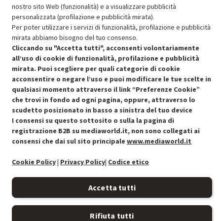
nostro sito Web (funzionalità) e a visualizzare pubblicità
SCONTO RICONDIZIONATI
personalizzata (profilazione e pubblicità mirata).
Approfitta dello sconto del 15% sul prodotto ricondizionato.
Per poter utilizzare i servizi di funzionalità, profilazione e pubblicità
mirata abbiamo bisogno del tuo consenso.
Cliccando su "Accetta tutti", acconsenti volontariamente
all’uso di cookie di funzionalità, profilazione e pubblicità
mirata. Puoi scegliere per quali categorie di cookie
acconsentire o negare l’uso e puoi modificare le tue scelte in
qualsiasi momento attraverso il link “Preferenze Cookie”
Condizioni generali di vendita
Recedere dal contratto qui
che trovi in fondo ad ogni pagina, oppure, attraverso lo
scudetto posizionato in basso a sinistra del tuo device
Cookie Policy
I consensi su questo sottosito o sulla la pagina di
registrazione B2B su mediaworld.it, non sono collegati ai
Preferenze cookie
consensi che dai sul sito principale
www.mediaworld.it
Informativa privacy
Cookie Policy
|
Privacy Policy
|
Codice etico
Accessibilità
Accetta tutti
Rifiuta tutti