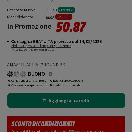
Prodotto Nuovo
85.49
-14.99%
Ricondizionato
Prezzo ridotto da
a
-29.99%
72.67
50.87
In Promozione
Consegna GRATUITA prevista dal 14/08/2026
Nota sul prezzo e tempi di spedizione
IVA ed Eco-contributo RAEE incluse
AMAZFIT ACTIVE2ROUND BK
BUONO
O
: Confezione originale integra
C
: Estetica prodotto buona
O
: Accessori principali presenti
N
: Prodotto funzionante
Aggiungi al carrello
SCONTO RICONDIZIONATI
Approfitta dello sconto del 30% sul prodotto