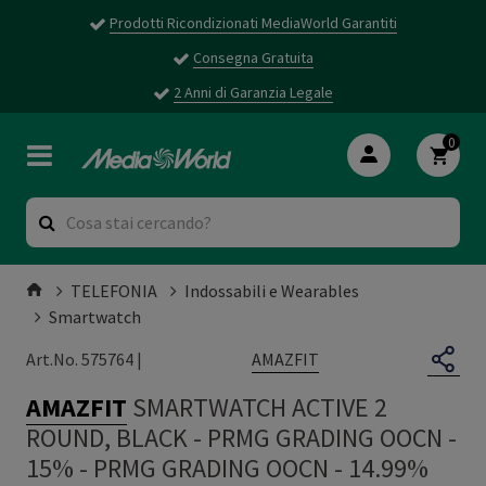
Prodotti Ricondizionati MediaWorld Garantiti
Consegna Gratuita
2 Anni di Garanzia Legale
0
TELEFONIA
Indossabili e Wearables
Smartwatch
AMAZFIT
Art.No. 575764 |
AMAZFIT
SMARTWATCH ACTIVE 2
ROUND, BLACK - PRMG GRADING OOCN -
15%
-
PRMG GRADING OOCN - 14.99%