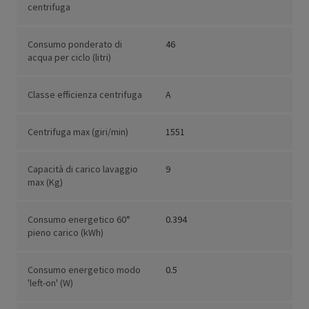
centrifuga
Consumo ponderato di
46
acqua per ciclo (litri)
Classe efficienza centrifuga
A
Centrifuga max (giri/min)
1551
Capacità di carico lavaggio
9
max (Kg)
Consumo energetico 60°
0.394
pieno carico (kWh)
Consumo energetico modo
0.5
'left-on' (W)