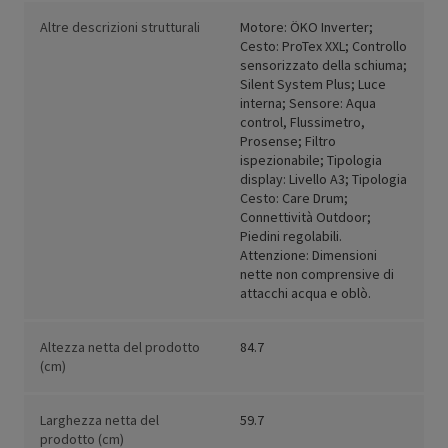
Altre descrizioni strutturali
Motore: ÖKO Inverter;
Cesto: ProTex XXL; Controllo
sensorizzato della schiuma;
Silent System Plus; Luce
interna; Sensore: Aqua
control, Flussimetro,
Prosense; Filtro
ispezionabile; Tipologia
display: Livello A3; Tipologia
Cesto: Care Drum;
Connettività Outdoor;
Piedini regolabili.
Attenzione: Dimensioni
nette non comprensive di
attacchi acqua e oblò.
Altezza netta del prodotto
84.7
(cm)
Larghezza netta del
59.7
prodotto (cm)