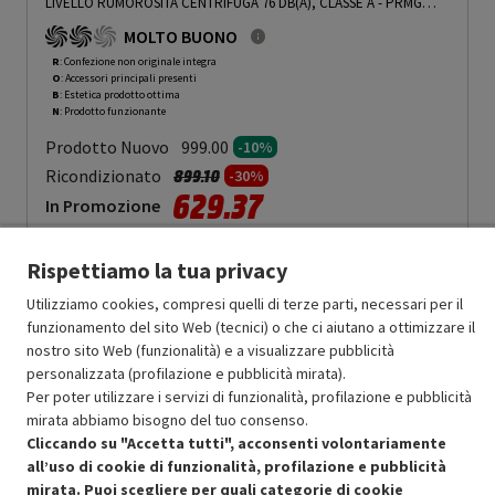
LIVELLO RUMOROSITÀ CENTRIFUGA 76 DB(A), CLASSE A - PRMG
GRADING ROBN - 10%
-
PRMG GRADING ROBN - 10%
MOLTO BUONO
R
: Confezione non originale integra
O
: Accessori principali presenti
B
: Estetica prodotto ottima
N
: Prodotto funzionante
Prodotto Nuovo
999.00
-10%
Prezzo ridotto da
a
Ricondizionato
899.10
-30%
629.37
In Promozione
Aggiungi al carrello
Rispettiamo la tua privacy
Utilizziamo cookies, compresi quelli di terze parti, necessari per il
funzionamento del sito Web (tecnici) o che ci aiutano a ottimizzare il
SCONTO RICONDIZIONATI
nostro sito Web (funzionalità) e a visualizzare pubblicità
Approfitta dello sconto del 30% sul prodotto ricondizionato.
personalizzata (profilazione e pubblicità mirata).
Per poter utilizzare i servizi di funzionalità, profilazione e pubblicità
mirata abbiamo bisogno del tuo consenso.
Cliccando su "Accetta tutti", acconsenti volontariamente
all’uso di cookie di funzionalità, profilazione e pubblicità
mirata. Puoi scegliere per quali categorie di cookie