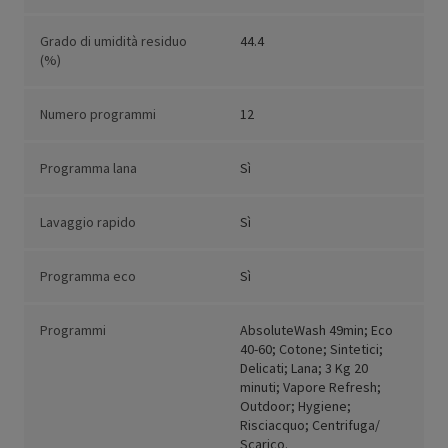
Grado di umidità residuo
44.4
(%)
Numero programmi
12
Programma lana
Sì
Lavaggio rapido
Sì
Programma eco
Sì
Programmi
AbsoluteWash 49min; Eco
40-60; Cotone; Sintetici;
Delicati; Lana; 3 Kg 20
minuti; Vapore Refresh;
Outdoor; Hygiene;
Risciacquo; Centrifuga/
Scarico.