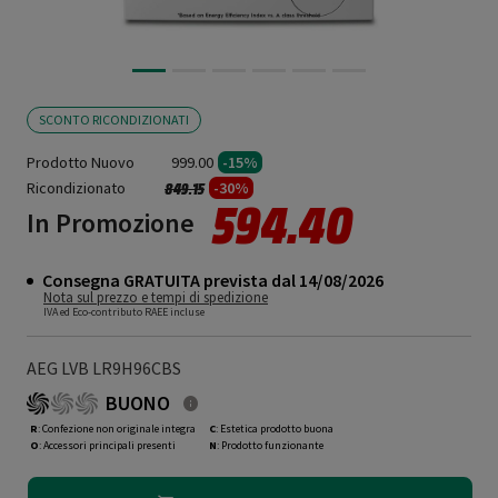
SCONTO RICONDIZIONATI
Prodotto Nuovo
999.00
-15%
Ricondizionato
Prezzo ridotto da
a
-30%
849.15
594.40
In Promozione
Consegna GRATUITA prevista dal 14/08/2026
Nota sul prezzo e tempi di spedizione
IVA ed Eco-contributo RAEE incluse
AEG LVB LR9H96CBS
BUONO
R
: Confezione non originale integra
C
: Estetica prodotto buona
O
: Accessori principali presenti
N
: Prodotto funzionante