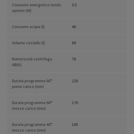
Consumo energetico modo
0.5
spento (W)
Consumo acqua (l)
46
Volume cestello (l)
69
Rumorosità centrifuga
76
dB(A)
Durata programma 60°
228
pieno carico (min)
Durata programma 60°
170
mezzo carico (min)
Durata programma 40°
165
mezzo carico (min)