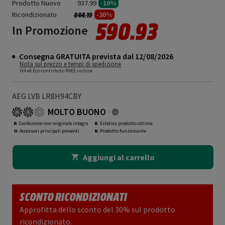
Prodotto Nuovo
937.99
-10%
Ricondizionato
Prezzo ridotto da
a
-30%
844.19
590.93
In Promozione
Consegna GRATUITA prevista dal 12/08/2026
Nota sul prezzo e tempi di spedizione
IVA ed Eco-contributo RAEE incluse
AEG LVB LR8H94CBY
MOLTO BUONO
R
: Confezione non originale integra
B
: Estetica prodotto ottima
O
: Accessori principali presenti
N
: Prodotto funzionante
Aggiungi al carrello
SCONTO RICONDIZIONATI
Approfitta dello sconto del 30% sul prodotto
ricondizionato.