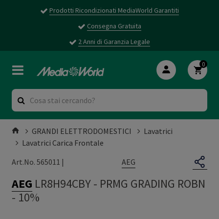
Prodotti Ricondizionati MediaWorld Garantiti
Consegna Gratuita
2 Anni di Garanzia Legale
0
GRANDI ELETTRODOMESTICI
Lavatrici
Lavatrici Carica Frontale
AEG
Art.No. 565011 |
AEG
LR8H94CBY
-
PRMG GRADING ROBN
- 10%