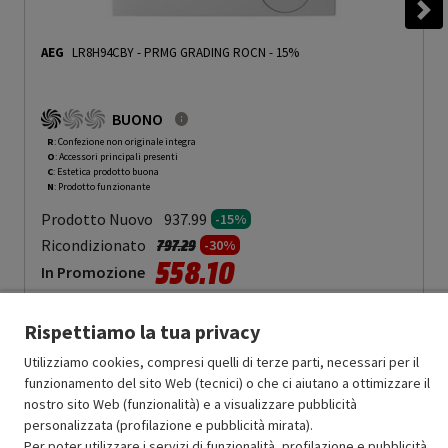
AEG
LR8H94CBY
-
PRMG GRADING ROCN - 15%
BUONO
R
: Confezione non originale integra
O
: Accessori principali presenti
C
: Estetica prodotto buona
N
: Prodotto funzionante
Prodotto Nuovo
937.99
-15%
Prezzo ridotto da
a
Ricondizionato
797.29
-30%
558.10
In Promozione
Aggiungi al carrello
Rispettiamo la tua privacy
Utilizziamo cookies, compresi quelli di terze parti, necessari per il
funzionamento del sito Web (tecnici) o che ci aiutano a ottimizzare il
SCONTO RICONDIZIONATI
nostro sito Web (funzionalità) e a visualizzare pubblicità
Approfitta dello sconto del 30% sul prodotto ricondizionato.
personalizzata (profilazione e pubblicità mirata).
Per poter utilizzare i servizi di funzionalità, profilazione e pubblicità