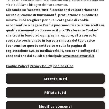
mirata abbiamo bisogno del tuo consenso.
Cliccando su "Accetta tutti", acconsenti volontariamente
all’uso di cookie di funzionalità, profilazione e pubblicità
mirata. Puoi scegliere per quali categorie di cookie
acconsentire o negare l’uso e puoi modificare le tue scelte in
Condizioni generali di vendita
Recedere dal contratto qui
qualsiasi momento attraverso il link “Preferenze Cookie”
che trovi in fondo ad ogni pagina, oppure, attraverso lo
Cookie Policy
scudetto posizionato in basso a sinistra del tuo device
I consensi su questo sottosito o sulla la pagina di
Preferenze cookie
registrazione B2B su mediaworld.it, non sono collegati ai
consensi che dai sul sito principale
www.mediaworld.it
Informativa privacy
Cookie Policy
|
Privacy Policy
|
Codice etico
Accessibilità
Accetta tutti
Rifiuta tutti
Modifica consensi