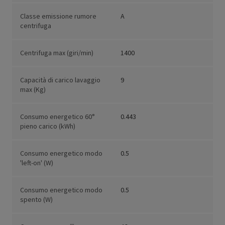
Classe emissione rumore
A
centrifuga
Centrifuga max (giri/min)
1400
Capacità di carico lavaggio
9
max (Kg)
Consumo energetico 60°
0.443
pieno carico (kWh)
Consumo energetico modo
0.5
'left-on' (W)
Consumo energetico modo
0.5
spento (W)