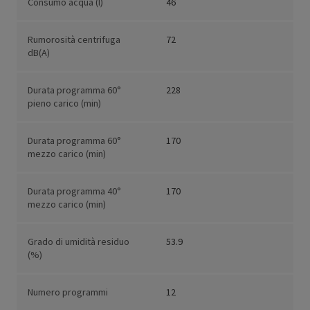
Consumo acqua (l)
46
Rumorosità centrifuga
72
dB(A)
Durata programma 60°
228
pieno carico (min)
Durata programma 60°
170
mezzo carico (min)
Durata programma 40°
170
mezzo carico (min)
Grado di umidità residuo
53.9
(%)
Numero programmi
12