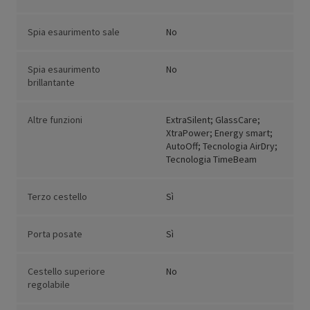
Spia esaurimento sale
No
Spia esaurimento
No
brillantante
Altre funzioni
ExtraSilent; GlassCare;
XtraPower; Energy smart;
AutoOff; Tecnologia AirDry;
Tecnologia TimeBeam
Terzo cestello
Sì
Porta posate
Sì
Cestello superiore
No
regolabile