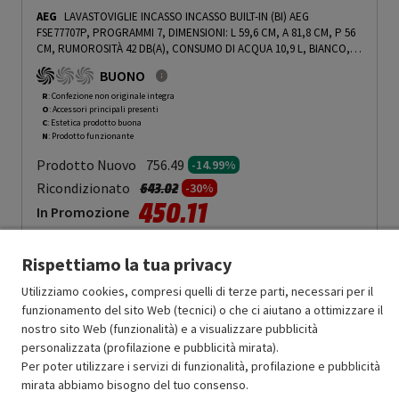
AEG
LAVASTOVIGLIE INCASSO INCASSO BUILT-IN (BI) AEG
FSE77707P, PROGRAMMI 7, DIMENSIONI: L 59,6 CM, A 81,8 CM, P 56
CM, RUMOROSITÀ 42 DB(A), CONSUMO DI ACQUA 10,9 L, BIANCO,
CLASSE A - PRMG GRADING ROCN - 15%
-
PRMG GRADING ROCN -
BUONO
14.99%
R
: Confezione non originale integra
O
: Accessori principali presenti
C
: Estetica prodotto buona
N
: Prodotto funzionante
Prodotto Nuovo
756.49
-14.99%
Prezzo ridotto da
a
Ricondizionato
643.02
-30%
450.11
In Promozione
Aggiungi al carrello
Rispettiamo la tua privacy
Utilizziamo cookies, compresi quelli di terze parti, necessari per il
funzionamento del sito Web (tecnici) o che ci aiutano a ottimizzare il
SCONTO RICONDIZIONATI
nostro sito Web (funzionalità) e a visualizzare pubblicità
Approfitta dello sconto del 30% sul prodotto ricondizionato.
personalizzata (profilazione e pubblicità mirata).
Per poter utilizzare i servizi di funzionalità, profilazione e pubblicità
mirata abbiamo bisogno del tuo consenso.