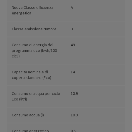
Nuova Classe efficienza
A
energetica
Classe emissione rumore
B
Consumo di energia del
49
programma eco (kwh/100
cicli)
Capacità nominale di
14
coperti standard (Eco)
Consumo di acqua per ciclo
10.9
Eco (litri)
Consumo acqua (l)
10.9
Consumo energetico
0.5