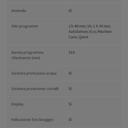
Ammollo
Sì
Altri programmi
2 h 40 min; 1h; 1 h 30 min;
AutoSense; Eco; Machine
Care; Quick
Durata programma
310
riferimento (min)
Sistema protezione acqua
Sì
Sistema protezione cristalli
Sì
Display
Sì
Indicazione fasi lavaggio
Sì