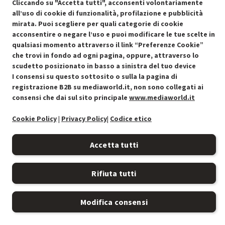
Cliccando su "Accetta tutti", acconsenti volontariamente
all’uso di cookie di funzionalità, profilazione e pubblicità
mirata. Puoi scegliere per quali categorie di cookie
acconsentire o negare l’uso e puoi modificare le tue scelte in
Condizioni generali di vendita
Recedere dal contratto qui
qualsiasi momento attraverso il link “Preferenze Cookie”
che trovi in fondo ad ogni pagina, oppure, attraverso lo
Cookie Policy
scudetto posizionato in basso a sinistra del tuo device
I consensi su questo sottosito o sulla la pagina di
Preferenze cookie
registrazione B2B su mediaworld.it, non sono collegati ai
consensi che dai sul sito principale
www.mediaworld.it
Informativa privacy
Cookie Policy
|
Privacy Policy
|
Codice etico
Accessibilità
Accetta tutti
Rifiuta tutti
Modifica consensi