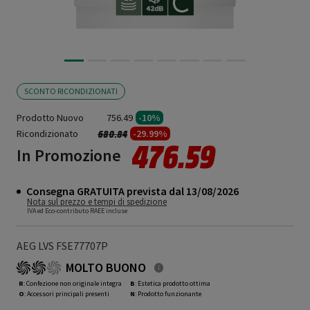
SCONTO RICONDIZIONATI
Prodotto Nuovo
756.49
-10%
Ricondizionato
Prezzo ridotto da
a
-29.99%
680.84
476.59
In Promozione
Consegna GRATUITA prevista dal 13/08/2026
Nota sul prezzo e tempi di spedizione
IVA ed Eco-contributo RAEE incluse
AEG LVS FSE77707P
MOLTO BUONO
R
: Confezione non originale integra
B
: Estetica prodotto ottima
O
: Accessori principali presenti
N
: Prodotto funzionante