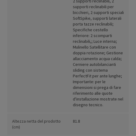
2 supporti reclinabili, 2
supporti reclinabili per
bicchieri, 2 supporti speciali
SoftSpike, supporti laterali
porta tazze reclinabili;
Specifiche cestello
inferiore: 2 scomparti
reclinabili,; Luce interna;
Mulinello Satellitare con
doppia rotazione; Gestione
allacciamento acqua calda;
Cerniere autobilancianti
sliding con sistema
PerfectFit per ante lunghe;
Importante: per le
dimensioni si prega di fare
riferimento alle quote
d'installazione mostrate nel
disegno tecnico.
Altezza netta del prodotto
81.8
(cm)