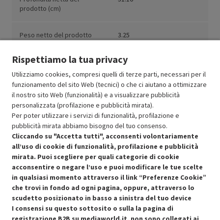
prodotto (cm)
Peso netto del prodotto
3.25
(kg)
Rispettiamo la tua privacy
Utilizziamo cookies, compresi quelli di terze parti, necessari per il
funzionamento del sito Web (tecnici) o che ci aiutano a ottimizzare
il nostro sito Web (funzionalità) e a visualizzare pubblicità
Resi e garanzie
personalizzata (profilazione e pubblicità mirata).
Per poter utilizzare i servizi di funzionalità, profilazione e
Stato prodotti
pubblicità mirata abbiamo bisogno del tuo consenso.
Cliccando su "Accetta tutti", acconsenti volontariamente
all’uso di cookie di funzionalità, profilazione e pubblicità
mirata. Puoi scegliere per quali categorie di cookie
acconsentire o negare l’uso e puoi modificare le tue scelte
in qualsiasi momento attraverso il link “Preferenze Cookie”
che trovi in fondo ad ogni pagina, oppure, attraverso lo
scudetto posizionato in basso a sinistra del tuo device
I consensi su questo sottosito o sulla la pagina di
Condizioni generali di vendita
Recedere dal contratto qui
registrazione B2B su mediaworld.it, non sono collegati ai