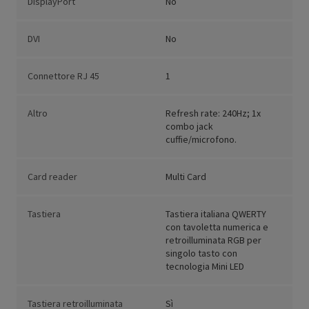
DisplayPort
No
DVI
No
Connettore RJ 45
1
Altro
Refresh rate: 240Hz; 1x
combo jack
cuffie/microfono.
Card reader
Multi Card
Tastiera
Tastiera italiana QWERTY
con tavoletta numerica e
retroilluminata RGB per
singolo tasto con
tecnologia Mini LED
Tastiera retroilluminata
Sì