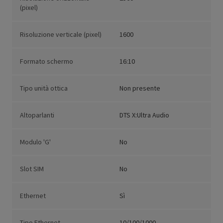
(pixel)
Risoluzione verticale (pixel)
1600
Formato schermo
16:10
Tipo unità ottica
Non presente
Altoparlanti
DTS X:Ultra Audio
Modulo 'G'
No
Slot SIM
No
Ethernet
Sì
Tipo Ethernet
10/100/1000