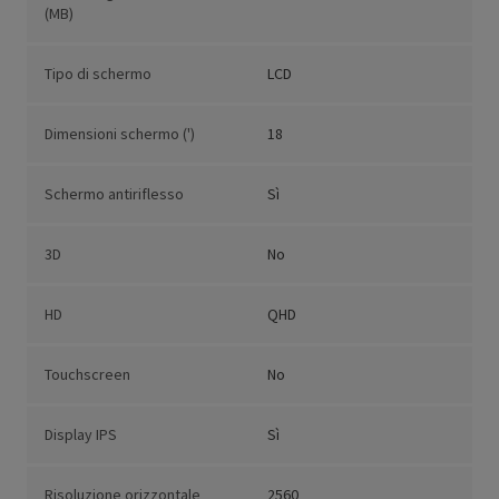
(MB)
Tipo di schermo
LCD
Dimensioni schermo (')
18
Schermo antiriflesso
Sì
3D
No
HD
QHD
Touchscreen
No
Display IPS
Sì
Risoluzione orizzontale
2560