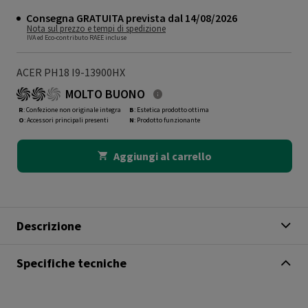
Consegna GRATUITA prevista dal 14/08/2026
Nota sul prezzo e tempi di spedizione
IVA ed Eco-contributo RAEE incluse
ACER PH18 I9-13900HX
MOLTO BUONO
R
: Confezione non originale integra
B
: Estetica prodotto ottima
O
: Accessori principali presenti
N
: Prodotto funzionante
Aggiungi al carrello
Descrizione
Specifiche tecniche