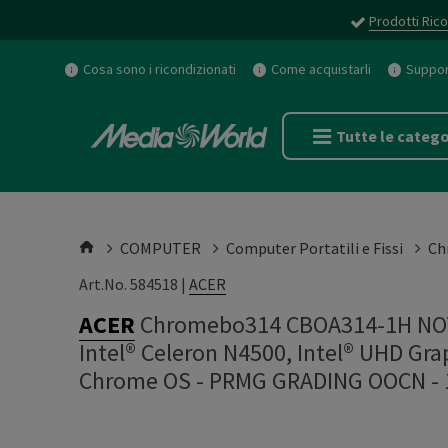
Prodotti Rico
Cosa sono i ricondizionati
Come acquistarli
Support
Tutte le catego
COMPUTER
Computer Portatili e Fissi
Ch
Art.No. 584518 |
ACER
ACER
Chromebo314 CBOA314-1H NOT
Intel® Celeron N4500, Intel® UHD Gra
Chrome OS - PRMG GRADING OOCN -