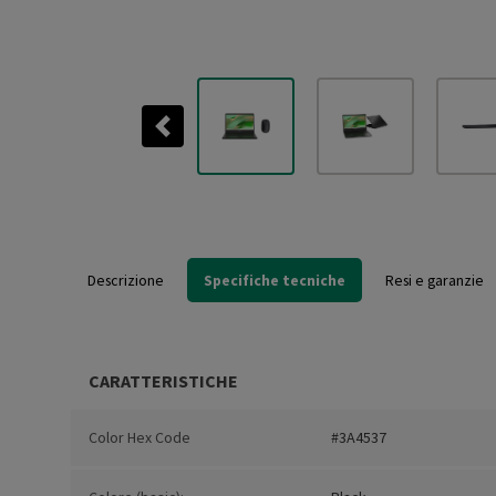
Previous
Descrizione
Specifiche tecniche
Resi e garanzie
CARATTERISTICHE
Color Hex Code
#3A4537