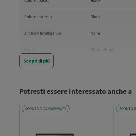
Colore (basic):
Black
Colore esterno
Black
Artificial Intelligence:
None
Serie
Chromebook
Scopri di più
Tipologia
Notebook
Convertibile
No
Potresti essere interessato anche a
Marca del processore
Intel
SCONTO RICONDIZIONATI
SCONTO R
Modello Processore:
Celeron
Sigla Processore
N4500