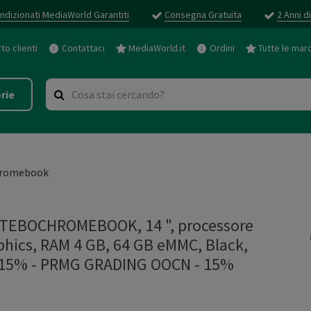
ndizionati MediaWorld Garantiti
Consegna Gratuita
2 Anni d
o clienti
Contattaci
MediaWorld.it
Ordini
Tutte le mar
rie
romebook
EBOCHROMEBOOK, 14 ", processore
phics, RAM 4 GB, 64 GB eMMC, Black,
 15%
-
PRMG GRADING OOCN - 15%