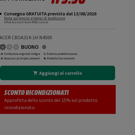
Consegna GRATUITA prevista dal 13/08/2026
Nota sul prezzo e tempi di spedizione
IVA ed Eco-contributo RAEE incluse
ACER CBOA314-1H N4500
BUONO
O
: Confezione originale integra
C
: Estetica prodotto buona
O
: Accessori principali presenti
N
: Prodotto funzionante
Aggiungi al carrello
SCONTO RICONDIZIONATI
Approfitta dello sconto del 15% sul prodotto
ricondizionato.