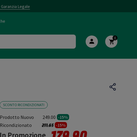
i Garanzia Legale
che
0
SCONTO RICONDIZIONATI
Prodotto Nuovo
249.00
-15%
Prezzo ridotto da
a
Ricondizionato
211.65
-15%
179.90
In Promozione