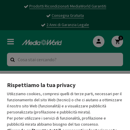
Prodotti Ricondizionati MediaWorld Garantiti
Consegna Gratuita
2 Anni di Garanzia Legale
0
Rispettiamo la tua privacy
Spiacenti, ma non è stato trovato alcun
Utilizziamo cookies, compresi quelli di terze parti, necessari per il
funzionamento del sito Web (tecnici) o che ci aiutano a ottimizzare
risultato per:
il nostro sito Web (funzionalità) e a visualizzare pubblicità
personalizzata (profilazione e pubblicità mirata).
Per poter utilizzare i servizi di funzionalità, profilazione e
pubblicità mirata abbiamo bisogno del tuo consenso.