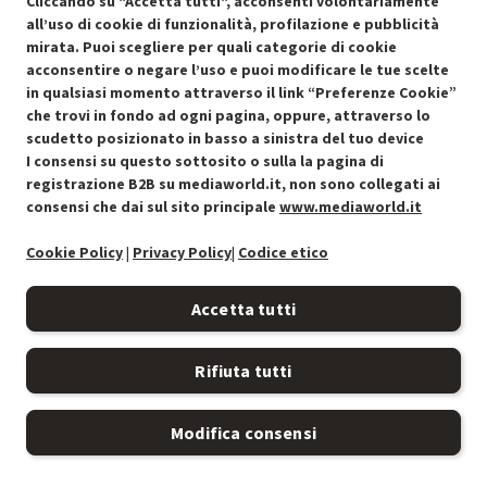
Cliccando su "Accetta tutti", acconsenti volontariamente
all’uso di cookie di funzionalità, profilazione e pubblicità
mirata. Puoi scegliere per quali categorie di cookie
acconsentire o negare l’uso e puoi modificare le tue scelte
Condizioni generali di vendita
Recedere dal contratto qui
in qualsiasi momento attraverso il link “Preferenze Cookie”
che trovi in fondo ad ogni pagina, oppure, attraverso lo
Cookie Policy
scudetto posizionato in basso a sinistra del tuo device
I consensi su questo sottosito o sulla la pagina di
Preferenze cookie
registrazione B2B su mediaworld.it, non sono collegati ai
consensi che dai sul sito principale
www.mediaworld.it
Informativa privacy
Cookie Policy
|
Privacy Policy
|
Codice etico
Accessibilità
Accetta tutti
Rifiuta tutti
Modifica consensi