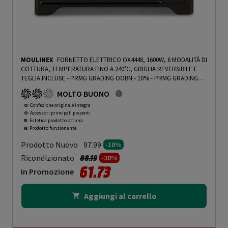
MOULINEX
FORNETTO ELETTRICO OX4448, 1600W, 6 MODALITÀ DI
COTTURA, TEMPERATURA FINO A 240°C, GRIGLIA REVERSIBILE E
TEGLIA INCLUSE - PRMG GRADING OOBN - 10%
-
PRMG GRADING
OOBN - 10%
MOLTO BUONO
O
: Confezione originale integra
O
: Accessori principali presenti
B
: Estetica prodotto ottima
N
: Prodotto funzionante
Prodotto Nuovo
97.99
-10%
Prezzo ridotto da
a
Ricondizionato
88.19
-30%
61.73
In Promozione
Aggiungi al carrello