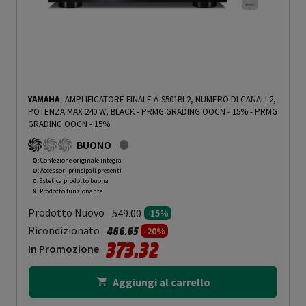
YAMAHA
AMPLIFICATORE FINALE A-S501BL2, NUMERO DI CANALI 2,
POTENZA MAX 240 W, BLACK - PRMG GRADING OOCN - 15%
-
PRMG
GRADING OOCN - 15%
BUONO
O
: Confezione originale integra
O
: Accessori principali presenti
C
: Estetica prodotto buona
N
: Prodotto funzionante
Prodotto Nuovo
549.00
-15%
Prezzo ridotto da
a
Ricondizionato
466.65
-20%
373.32
In Promozione
Aggiungi al carrello