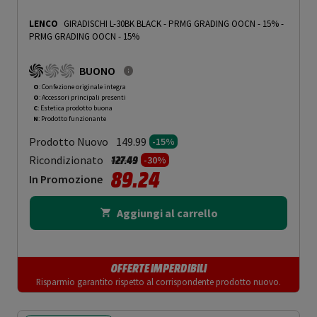
LENCO
GIRADISCHI L-30BK BLACK - PRMG GRADING OOCN - 15%
-
PRMG GRADING OOCN - 15%
BUONO
O
: Confezione originale integra
O
: Accessori principali presenti
C
: Estetica prodotto buona
N
: Prodotto funzionante
Prodotto Nuovo
149.99
-15%
Prezzo ridotto da
a
Ricondizionato
127.49
-30%
89.24
In Promozione
Aggiungi al carrello
OFFERTE IMPERDIBILI
Risparmio garantito rispetto al corrispondente prodotto nuovo.