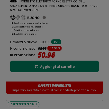
GIRMI
FORNETTO ELETTRICO FORNO ELETTRICO, 37 L,
ASSORBIMENTO MAX 1300 W - PRMG GRADING ROCN - 15%
-
PRMG
GRADING ROCN - 15%
BUONO
R
: Confezione non originale integra
O
: Accessori principali presenti
C
: Estetica prodotto buona
N
: Prodotto funzionante
Prodotto Nuovo
109.00
-15%
Prezzo ridotto da
a
Ricondizionato
92.65
-44.99%
50.96
In Promozione
Aggiungi al carrello
OFFERTE IMPERDIBILI
Risparmio garantito rispetto al corrispondente prodotto nuovo.
OFFERTE IMPERDIBILI