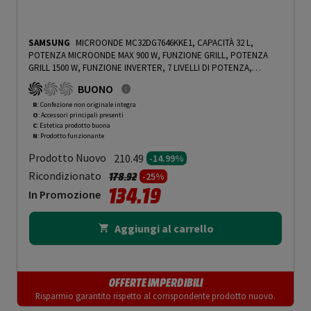
SAMSUNG
MICROONDE MC32DG7646KKE1, CAPACITÀ 32 L,
POTENZA MICROONDE MAX 900 W, FUNZIONE GRILL, POTENZA
GRILL 1500 W, FUNZIONE INVERTER, 7 LIVELLI DI POTENZA,
FUNZIONE VAPORE, VETRO NERO - PRMG GRADING ROCN - 14.99%
BUONO
-
PRMG GRADING ROCN - 14.99%
R
: Confezione non originale integra
O
: Accessori principali presenti
C
: Estetica prodotto buona
N
: Prodotto funzionante
Prodotto Nuovo
210.49
-14.99%
Prezzo ridotto da
a
Ricondizionato
178.92
-25%
134.19
In Promozione
Aggiungi al carrello
OFFERTE IMPERDIBILI
Risparmio garantito rispetto al corrispondente prodotto nuovo.