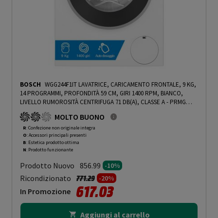
BOSCH
WGG244F1IT LAVATRICE, CARICAMENTO FRONTALE, 9 KG,
14 PROGRAMMI, PROFONDITÀ 59 CM, GIRI 1400 RPM, BIANCO,
LIVELLO RUMOROSITÀ CENTRIFUGA 71 DB(A), CLASSE A - PRMG
GRADING ROBN - 10%
-
PRMG GRADING ROBN - 10%
MOLTO BUONO
R
: Confezione non originale integra
O
: Accessori principali presenti
B
: Estetica prodotto ottima
N
: Prodotto funzionante
Prodotto Nuovo
856.99
-10%
Prezzo ridotto da
a
Ricondizionato
771.29
-20%
617.03
In Promozione
Aggiungi al carrello