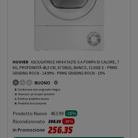
HOOVER
ASCIUGATRICE HR4 H7A2TE-S A POMPA DI CALORE, 7
KG, PROFONDITÀ 46,5 CM, 67 DB(A), BIANCO, CLASSE E - PRMG
GRADING ROCN - 14.99%
-
PRMG GRADING ROCN - 15%
BUONO
R
: Confezione non originale integra
O
: Accessori principali presenti
C
: Estetica prodotto buona
N
: Prodotto funzionante
Prodotto Nuovo
463.99
-15%
Prezzo ridotto da
a
Ricondizionato
394.39
-35%
256.35
In Promozione