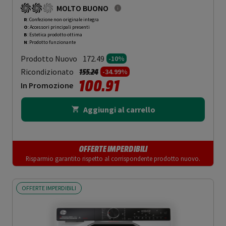
MOLTO BUONO
R
: Confezione non originale integra
O
: Accessori principali presenti
B
: Estetica prodotto ottima
N
: Prodotto funzionante
Prodotto Nuovo
172.49
-10%
Prezzo ridotto da
a
Ricondizionato
155.24
-34.99%
100.91
In Promozione
Aggiungi al carrello
OFFERTE IMPERDIBILI
Risparmio garantito rispetto al corrispondente prodotto nuovo.
OFFERTE IMPERDIBILI