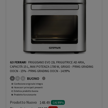
G3 FERRARI
FRIGGISANO EVO 15L FRIGGITRICE AD ARIA,
CAPACITÀ 15 L, MAX POTENZA 1700 W, GRIGIO - PRMG GRADING
OOCN - 15%
-
PRMG GRADING OOCN - 14.99%
BUONO
O
: Confezione originale integra
O
: Accessori principali presenti
C
: Estetica prodotto buona
N
: Prodotto funzionante
Prodotto Nuovo
148.49
-14.99%