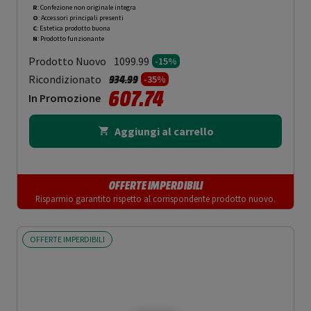
R
: Confezione non originale integra
O
: Accessori principali presenti
C
: Estetica prodotto buona
N
: Prodotto funzionante
Prodotto Nuovo
1099.99
-15%
Prezzo ridotto da
a
Ricondizionato
934.99
-35%
607.74
In Promozione
Aggiungi al carrello
OFFERTE IMPERDIBILI
Risparmio garantito rispetto al corrispondente prodotto nuovo.
OFFERTE IMPERDIBILI