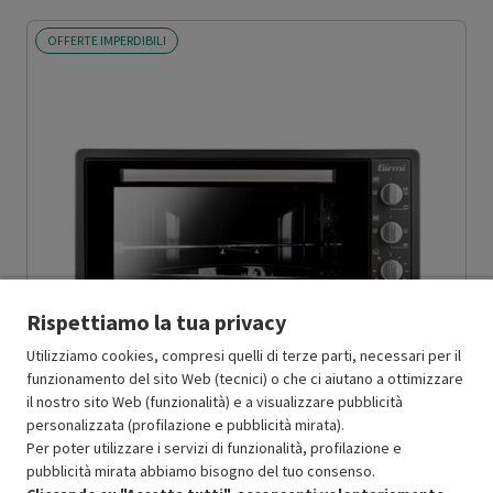
OFFERTE IMPERDIBILI
Rispettiamo la tua privacy
Utilizziamo cookies, compresi quelli di terze parti, necessari per il
funzionamento del sito Web (tecnici) o che ci aiutano a ottimizzare
il nostro sito Web (funzionalità) e a visualizzare pubblicità
personalizzata (profilazione e pubblicità mirata).
Per poter utilizzare i servizi di funzionalità, profilazione e
GIRMI
FORNETTO ELETTRICO GRANCOTTO 58, 58 L,
pubblicità mirata abbiamo bisogno del tuo consenso.
ASSORBIMENTO MAX 1800 W, GIRARROSTO CON MOTORE - PRMG