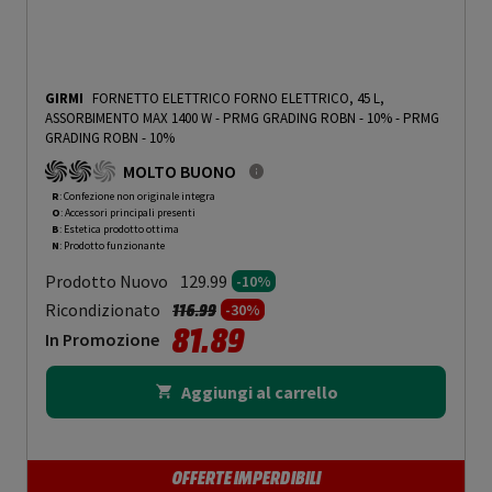
GIRMI
FORNETTO ELETTRICO FORNO ELETTRICO, 45 L,
ASSORBIMENTO MAX 1400 W - PRMG GRADING ROBN - 10%
-
PRMG
GRADING ROBN - 10%
MOLTO BUONO
R
: Confezione non originale integra
O
: Accessori principali presenti
B
: Estetica prodotto ottima
N
: Prodotto funzionante
Prodotto Nuovo
129.99
-10%
Prezzo ridotto da
a
Ricondizionato
116.99
-30%
81.89
In Promozione
Aggiungi al carrello
OFFERTE IMPERDIBILI