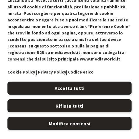
Cliccando su "Accetta tutti", acconsenti volontariamente
GRADING OOCN - 14.99%
-
PRMG GRADING OOCN - 15%
all’uso di cookie di funzionalità, profilazione e pubblicità
BUONO
mirata. Puoi scegliere per quali categorie di cookie
acconsentire o negare l’uso e puoi modificare le tue scelte
O
: Confezione originale integra
O
: Accessori principali presenti
in qualsiasi momento attraverso il link “Preferenze Cookie”
C
: Estetica prodotto buona
che trovi in fondo ad ogni pagina, oppure, attraverso lo
N
: Prodotto funzionante
scudetto posizionato in basso a sinistra del tuo device
Prodotto Nuovo
219.00
-15%
I consensi su questo sottosito o sulla la pagina di
Prezzo ridotto da
a
Ricondizionato
186.15
registrazione B2B su mediaworld.it, non sono collegati ai
-45%
102.38
consensi che dai sul sito principale
www.mediaworld.it
In Promozione
Cookie Policy
|
Privacy Policy
|
Codice etico
Aggiungi al carrello
Accetta tutti
OFFERTE IMPERDIBILI
Rifiuta tutti
Risparmio garantito rispetto al corrispondente prodotto nuovo.
Modifica consensi
OFFERTE IMPERDIBILI