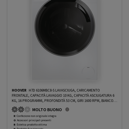
HOOVER
H7D 6106MBC8-S LAVASCIUGA, CARICAMENTO
FRONTALE, CAPACITÀ LAVAGGIO 10 KG, CAPACITÀ ASCIUGATURA 6
KG, 16 PROGRAMMI, PROFONDITÀ 53 CM, GIRI 1600 RPM, BIANCO,
CLASSE D - PRMG GRADING ROBN - 10%
-
PRMG GRADING ROBN -
MOLTO BUONO
10%
R
: Confezione non originale integra
O
: Accessori principali presenti
B
: Estetica prodotto ottima
N
: Prodotto funzionante