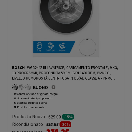
BOSCH
WGG244Z1II LAVATRICE, CARICAMENTO FRONTALE, 9 KG,
13 PROGRAMMI, PROFONDITÀ 59 CM, GIRI 1400 RPM, BIANCO,
LIVELLO RUMOROSITÀ CENTRIFUGA 71 DB(A), CLASSE A - PRMG
GRADING ROCN - 15%
-
PRMG GRADING ROCN - 15%
BUONO
R
: Confezione non originale integra
O
: Accessori principali presenti
C
: Estetica prodotto buona
N
: Prodotto funzionante
Prodotto Nuovo
629.00
-15%
Prezzo ridotto da
a
Ricondizionato
534.65
-30%