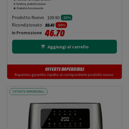
C
: Estetica prodotto buona
N
: Prodotto funzionante
Prodotto Nuovo
109.90
-15%
Prezzo ridotto da
a
Ricondizionato
93.41
-50%
46.70
In Promozione
Aggiungi al carrello
OFFERTE IMPERDIBILI
Risparmio garantito rispetto al corrispondente prodotto nuovo.
OFFERTE IMPERIDIBILI