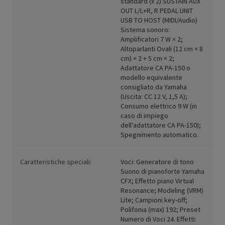
standard (x 2) SUSTAIN AUX
OUT L/L+R, R PEDAL UNIT
USB TO HOST (MIDI/Audio)
Sistema sonoro:
Amplificatori 7 W × 2;
Altoparlanti Ovali (12 cm × 8
cm) × 2 + 5 cm × 2;
Adattatore CA PA-150 o
modello equivalente
consigliato da Yamaha
(Uscita: CC 12 V, 1,5 A);
Consumo elettrico 9 W (in
caso di impiego
dell'adattatore CA PA-150);
Spegnimento automatico.
Caratteristiche speciali:
Voci: Generatore di tono
Suono di pianoforte Yamaha
CFX; Effetto piano Virtual
Resonance; Modeling (VRM)
Lite; Campioni key-off;
Polifonia (max) 192; Preset
Numero di Voci 24. Effetti: