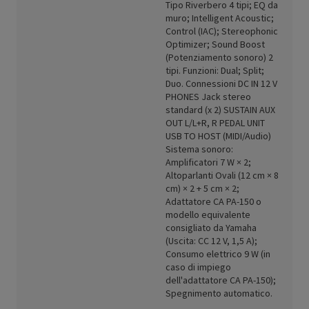
Tipo Riverbero 4 tipi; EQ da
muro; Intelligent Acoustic;
Control (IAC); Stereophonic
Optimizer; Sound Boost
(Potenziamento sonoro) 2
tipi. Funzioni: Dual; Split;
Duo. Connessioni DC IN 12 V
PHONES Jack stereo
standard (x 2) SUSTAIN AUX
OUT L/L+R, R PEDAL UNIT
USB TO HOST (MIDI/Audio)
Sistema sonoro:
Amplificatori 7 W × 2;
Altoparlanti Ovali (12 cm × 8
cm) × 2 + 5 cm × 2;
Adattatore CA PA-150 o
modello equivalente
consigliato da Yamaha
(Uscita: CC 12 V, 1,5 A);
Consumo elettrico 9 W (in
caso di impiego
dell'adattatore CA PA-150);
Spegnimento automatico.