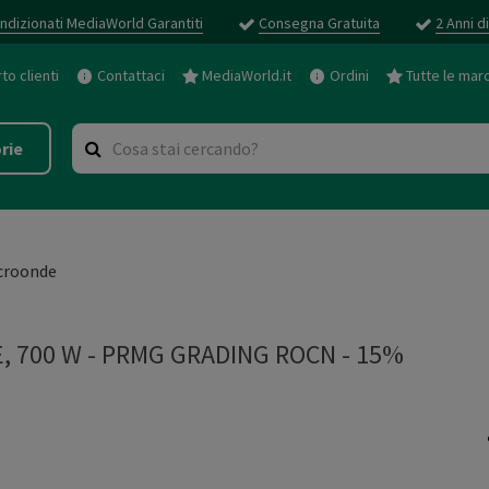
ndizionati MediaWorld Garantiti
Consegna Gratuita
2 Anni d
o clienti
Contattaci
MediaWorld.it
Ordini
Tutte le mar
rie
croonde
, 700 W
-
PRMG GRADING ROCN - 15%