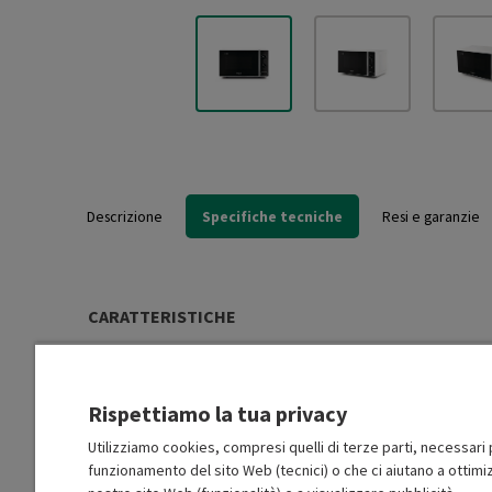
Descrizione
Specifiche tecniche
Resi e garanzie
CARATTERISTICHE
Tipo di installazione
Libera installazione (FS)
Rispettiamo la tua privacy
Potenza mwo (W)
700
Utilizziamo cookies, compresi quelli di terze parti, necessari p
funzionamento del sito Web (tecnici) o che ci aiutano a ottimiz
Potenza grill (W)
1000