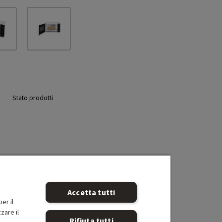
Stato prodotti
Accetta tutti
er il
zare il
Rifiuta tutti