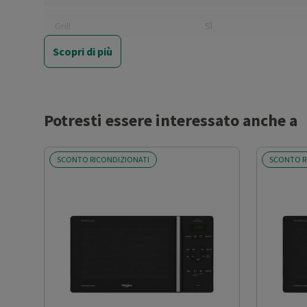
Grill
Sì
Scopri di più
Cottura combinata
No
Ventilato
No
Potresti essere interessato anche a
Pannello comandi
Elettronico
SCONTO RICONDIZIONATI
SCONTO R
Display
Sì
Timer
Sì
Numero di livelli di potenza
6
Controllo elettronico della
Sì
potenza