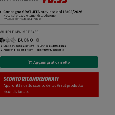
Consegna GRATUITA prevista dal 13/08/2026
Nota sul prezzo e tempi di spedizione
IVA ed Eco-contributo RAEE incluse
WHIRLP MW MCP345SL
BUONO
O
: Confezione originale integra
C
: Estetica prodotto buona
O
: Accessori principali presenti
N
: Prodotto funzionante
Aggiungi al carrello
SCONTO RICONDIZIONATI
Approfitta dello sconto del 50% sul prodotto
ricondizionato.