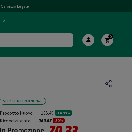
i Garanzia Legale
che
0
SCONTO RICONDIZIONATI
Prodotto Nuovo
165.49
-14.99%
Prezzo ridotto da
a
Ricondizionato
140.67
-50%
70.33
In Promozione