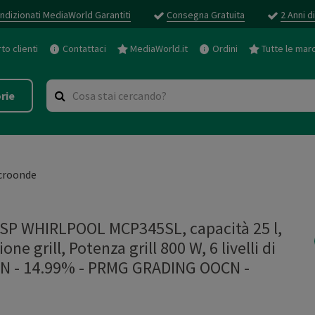
ndizionati MediaWorld Garantiti
Consegna Gratuita
2 Anni d
o clienti
Contattaci
MediaWorld.it
Ordini
Tutte le mar
rie
croonde
P WHIRLPOOL MCP345SL, capacità 25 l,
 grill, Potenza grill 800 W, 6 livelli di
N - 14.99%
-
PRMG GRADING OOCN -