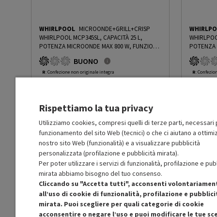
Sensore del peso
No
WHIRLPOOL
MICROONDE+GRILL+CRISP
WHIRLP
WHIRLPOOL MCP345SL, CAPACITÀ 25 L,
WHIRLPOOL
Sensore infrarossi
No
POTENZA MICROONDE MAX 800 W, FUNZIONE
POTENZA 
GRILL, POTENZA GRILL 800 W, 6 LIVELLI DI
GRILL, POT
BUONO
POTENZA, SILVER - PRMG GRADING RKAN -
POTENZA,
Sensore di umidità
No
14.99%
-
PRMG GRADING RKAN - 14.99%
14.99%
-
P
R
: Confezione non originale integra
R
: Confezio
K
: Accessori principali non presenti
O
: Accessor
A
: Estetica prodotto come nuovo
C
: Estetica
N
: Prodotto funzionante
N
: Prodotto
Cottura Crisp
Sì
Rispettiamo la tua privacy
Prodotto Nuovo
Prodott
165.49
-14.99%
Prezzo ridotto da
a
Ricondizionato
Ricondi
140.67
-50%
Utilizziamo cookies, compresi quelli di terze parti, necessari p
Cottura a vapore
No
70.33
funzionamento del sito Web (tecnici) o che ci aiutano a ottimiz
In Promozione
In Prom
nostro sito Web (funzionalità) e a visualizzare pubblicità
Funzione di scongelamento
Sì
personalizzata (profilazione e pubblicità mirata).
Aggiungi al carrello
Per poter utilizzare i servizi di funzionalità, profilazione e pub
mirata abbiamo bisogno del tuo consenso.
Altre funzioni
- Orologio - Programmi au
Cliccando su "Accetta tutti", acconsenti volontariamen
Jet Start - Autoclean
SCONTO RICONDIZIONATI
S
all’uso di cookie di funzionalità, profilazione e pubblici
Approfitta dello sconto del 50% sul prodotto
Approfitt
mirata. Puoi scegliere per quali categorie di cookie
ricondizionato.
Piatto girevole
Sì
acconsentire o negare l’uso e puoi modificare le tue sce