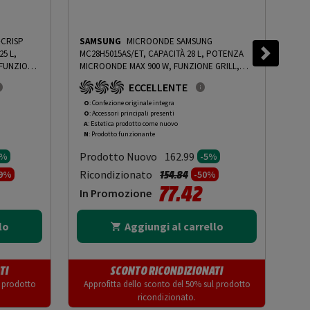
CRISP
SAMSUNG
MICROONDE SAMSUNG
WH
5 L,
MC28H5015AS/ET, CAPACITÀ 28 L, POTENZA
WHI
 FUNZIONE
MICROONDE MAX 900 W, FUNZIONE GRILL,
POT
LLI DI
POTENZA GRILL 1500 W, SILVER - PRMG
GRIL
ECCELLENTE
G ROBN -
GRADING OOAN - 5%
-
PRMG GRADING OOAN -
POT
5%
PRM
O
: Confezione originale integra
R
: 
O
: Accessori principali presenti
O
: 
ROA
A
: Estetica prodotto come nuovo
A
: 
N
: Prodotto funzionante
N
: 
Prodotto Nuovo
Pr
162.99
0%
-5%
to da
Prezzo ridotto da
a
Ricondizionato
Ric
154.84
99%
-50%
77.42
In Promozione
In
lo
Aggiungi al carrello
TI
SCONTO RICONDIZIONATI
l prodotto
Approfitta dello sconto del 50% sul prodotto
App
ricondizionato.