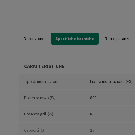
Descrizione
Specifiche tecniche
Resi e garanzie
CARATTERISTICHE
Tipo di installazione
Libera installazione (FS)
Potenza mwo (W)
800
Potenza grill (W)
800
Capacità (l)
25