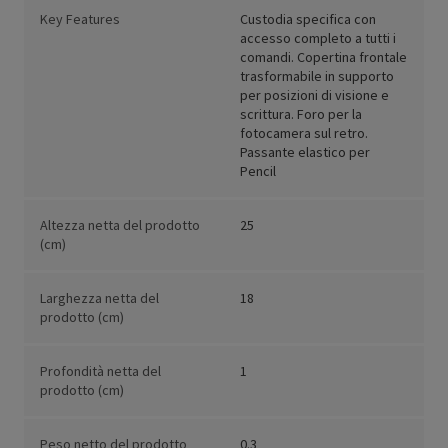
Key Features
Custodia specifica con
accesso completo a tutti i
comandi. Copertina frontale
trasformabile in supporto
per posizioni di visione e
scrittura. Foro per la
fotocamera sul retro.
Passante elastico per
Pencil
Altezza netta del prodotto
25
(cm)
Larghezza netta del
18
prodotto (cm)
Profondità netta del
1
prodotto (cm)
Peso netto del prodotto
0.3