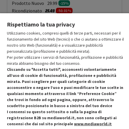
Prodotto Nuovo
29.99
-15%
Prezzo ridotto da
a
Ricondizionato
25.49
-50.01%
12.74
In Promozione
Rispettiamo la tua privacy
Aggiungi al carrello
Utilizziamo cookies, compresi quelli di terze parti, necessari per il
funzionamento del sito Web (tecnici) o che ci aiutano a ottimizzare il
nostro sito Web (funzionalità) e a visualizzare pubblicità
personalizzata (profilazione e pubblicità mirata).
SCONTO RICONDIZIONATI
Per poter utilizzare i servizi di funzionalità, profilazione e pubblicità
Approfitta dello sconto del 50% sul prodotto ricondizionato.
mirata abbiamo bisogno del tuo consenso.
Cliccando su "Accetta tutti", acconsenti volontariamente
all’uso di cookie di funzionalità, profilazione e pubblicità
mirata. Puoi scegliere per quali categorie di cookie
acconsentire o negare l’uso e puoi modificare le tue scelte in
qualsiasi momento attraverso il link “Preferenze Cookie”
che trovi in fondo ad ogni pagina, oppure, attraverso lo
Condizioni generali di vendita
Recedere dal contratto qui
scudetto posizionato in basso a sinistra del tuo device
I consensi su questo sottosito o sulla la pagina di
Cookie Policy
registrazione B2B su mediaworld.it, non sono collegati ai
consensi che dai sul sito principale
www.mediaworld.it
Preferenze cookie