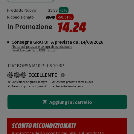
Prodotto Nuovo
29.99
-5%
Ricondizionato
Prezzo ridotto da
a
-50.01%
28.49
14.24
In Promozione
Consegna GRATUITA prevista dal 14/08/2026
Nota sul prezzo e tempi di spedizione
IVA ed Eco-contributo RAEE incluse
TUC BORSA M10 PLUS 10.3P
ECCELLENTE
O
: Confezione originale integra
A
: Estetica prodotto come nuovo
O
: Accessori principali presenti
N
: Prodotto funzionante
Aggiungi al carrello
SCONTO RICONDIZIONATI
Approfitta dello sconto del 50% sul prodotto