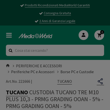
Prodotti Ricondizionati MediaWorld Garantiti
Consegna Gratuita
2 Anni di Garanzia Legale
0
PERIFERICHE E ACCESSORI
Periferiche PC e Accessori
Borse PC e Custodie
TUCANO
Art.No. 221666 |
TUCANO
CUSTODIA TUCANO TRE M10
PLUS 10,3 - PRMG GRADING OOAN - 5%
-
PRMG GRADING OOAN - 5%