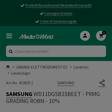
Prodotti Ricondizionati MediaWorld Garantiti
Consegna Gratuita
2 Anni di Garanzia Legale
0
GRANDI ELETTRODOMESTICI
Lavatrici
Lavasciuga
SAMSUNG
Art.No. 423835 |
SAMSUNG
WD11DG5B15BEET
-
PRMG
GRADING ROBN - 10%