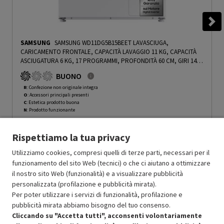
SAMSUNG
SAMSUNG WD11DG5B15BEET LAVASCIUGA,
CARICAMENTO FRONTALE, CAPACITÀ LAVAGGIO 11 KG, CAPACITÀ
ASCIUGATURA 6 KG, 17 PROGRAMMI, PROFONDITÀ 60 CM, GIRI 1400
RPM, BIANCO, CLASSE D - PRMG GRADING ROCN - 14.99%
-
PRMG
BUONO
GRADING ROCN - 15%
R
: Confezione non originale integra
O
: Accessori principali presenti
C
: Estetica prodotto buona
N
: Prodotto funzionante
Prodotto Nuovo
664.99
-15%
Rispettiamo la tua privacy
Prezzo ridotto da
a
Ricondizionato
565.24
-25%
423.93
In Promozione
Utilizziamo cookies, compresi quelli di terze parti, necessari per il
funzionamento del sito Web (tecnici) o che ci aiutano a ottimizzare
il nostro sito Web (funzionalità) e a visualizzare pubblicità
Aggiungi al carrello
personalizzata (profilazione e pubblicità mirata).
Per poter utilizzare i servizi di funzionalità, profilazione e
pubblicità mirata abbiamo bisogno del tuo consenso.
OFFERTE IMPERDIBILI
Cliccando su "Accetta tutti", acconsenti volontariamente