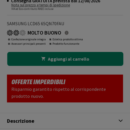
Consegna GRATUITA prevista dal 12/08/2026
Nota sul prezzo e tempi di spedizione
IVA ed Eco-contributo RAEE incluse
SAMSUNG LCD65 65QN70FAU
MOLTO BUONO
O
: Confezione originale integra
B
: Estetica prodotto ottima
O
: Accessori principali presenti
N
: Prodotto funzionante
Aggiungi al carrello
OFFERTE IMPERDIBILI
Risparmio garantito rispetto al corrispondente
prodotto nuovo.
Descrizione