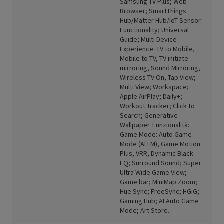
Samsung TV Plus; Web
Browser; SmartThings
Hub/Matter Hub/IoT-Sensor
Functionality; Universal
Guide; Multi Device
Experience: TV to Mobile,
Mobile to TV, TV initiate
mirroring, Sound Mirroring,
Wireless TV On, Tap View;
Multi View; Workspace;
Apple AirPlay; Daily+;
Workout Tracker; Click to
Search; Generative
Wallpaper. Funzionalità:
Game Mode: Auto Game
Mode (ALLM), Game Motion
Plus, VRR, Dynamic Black
EQ; Surround Sound; Super
Ultra Wide Game View;
Game bar; MiniMap Zoom;
Hue Sync; FreeSync; HGiG;
Gaming Hub; AI Auto Game
Mode; Art Store.