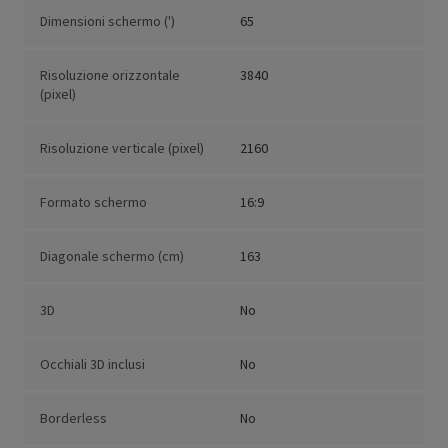
Dimensioni schermo (')
65
Risoluzione orizzontale
3840
(pixel)
Risoluzione verticale (pixel)
2160
Formato schermo
16:9
Diagonale schermo (cm)
163
3D
No
Occhiali 3D inclusi
No
Borderless
No