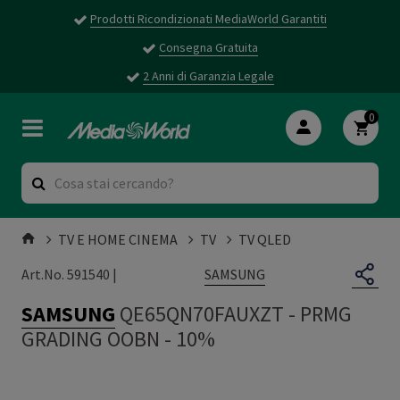
Prodotti Ricondizionati MediaWorld Garantiti
Consegna Gratuita
2 Anni di Garanzia Legale
0
TV E HOME CINEMA
TV
TV QLED
SAMSUNG
Art.No. 591540 |
SAMSUNG
QE65QN70FAUXZT
-
PRMG
GRADING OOBN - 10%