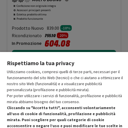
R
: Confezione non originale integra
O
: Accessori principali presenti
B
: Estetica prodotto ottima
N
: Prodotto funzionante
Prodotto Nuovo
839.00
-10%
Prezzo ridotto da
a
Ricondizionato
755.10
-20%
604.08
In Promozione
Aggiungi al carrello
Rispettiamo la tua privacy
Utilizziamo cookies, compresi quelli di terze parti, necessari per il
funzionamento del sito Web (tecnici) o che ci aiutano a ottimizzare il
OFFERTE IMPERDIBILI
nostro sito Web (funzionalità) e a visualizzare pubblicità
Risparmio garantito rispetto al corrispondente prodotto nuovo.
personalizzata (profilazione e pubblicità mirata).
Per poter utilizzare i servizi di funzionalità, profilazione e pubblicità
mirata abbiamo bisogno del tuo consenso.
Cliccando su "Accetta tutti", acconsenti volontariamente
all’uso di cookie di funzionalità, profilazione e pubblicità
mirata. Puoi scegliere per quali categorie di cookie
Condizioni generali di vendita
acconsentire o negare l’uso e puoi modificare le tue scelte in
Recedere dal contratto qui