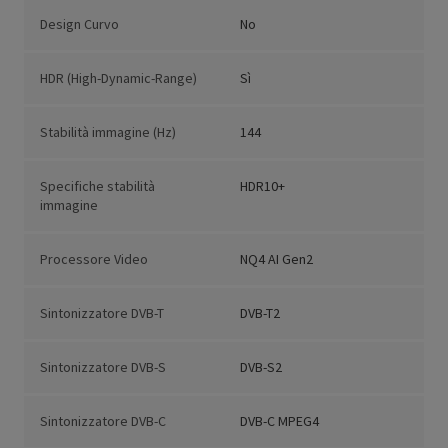
Design Curvo
No
HDR (High-Dynamic-Range)
Sì
Stabilità immagine (Hz)
144
Specifiche stabilità
HDR10+
immagine
Processore Video
NQ4 AI Gen2
Sintonizzatore DVB-T
DVB-T2
Sintonizzatore DVB-S
DVB-S2
Sintonizzatore DVB-C
DVB-C MPEG4