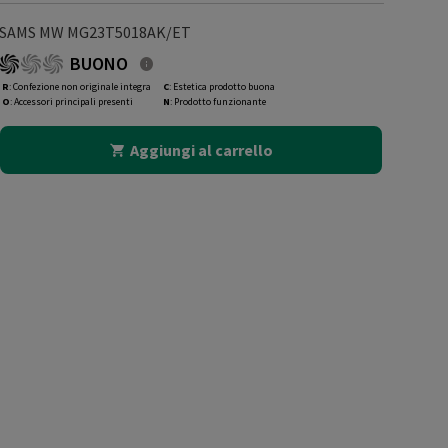
SAMS MW MG23T5018AK/ET
BUONO
R
: Confezione non originale integra
C
: Estetica prodotto buona
O
: Accessori principali presenti
N
: Prodotto funzionante
Aggiungi al carrello