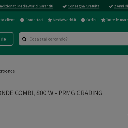
ndizionati MediaWorld Garantiti
Consegna Gratuita
2 Anni d
o clienti
Contattaci
MediaWorld.it
Ordini
Tutte le mar
rie
croonde
NDE COMBI, 800 W
-
PRMG GRADING