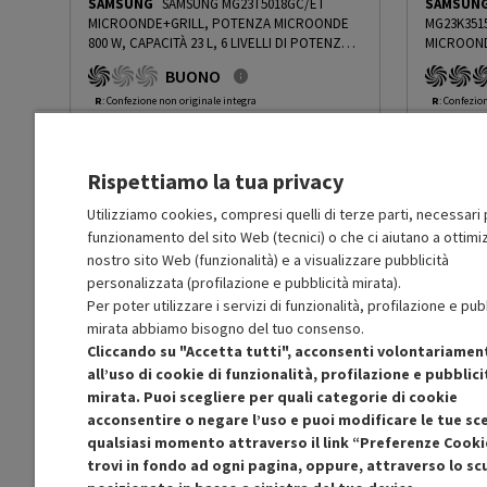
SAMSUNG
SAMSUNG MG23T5018GC/ET
SAMSUN
MICROONDE+GRILL, POTENZA MICROONDE
MG23K3515
Sensore del peso
No
800 W, CAPACITÀ 23 L, 6 LIVELLI DI POTENZA,
MICROOND
FUNZIONE GRILL 1100 W - PRMG GRADING
POTENZA G
BUONO
ROCN - 15%
-
PRMG GRADING ROCN - 15%
Sensore infrarossi
No
PRMG GRA
R
: Confezione non originale integra
R
: Confezio
O
: Accessori principali presenti
O
: Accessor
C
: Estetica prodotto buona
A
: Estetica
N
: Prodotto funzionante
N
: Prodotto
Sensore di umidità
No
Rispettiamo la tua privacy
Prodotto Nuovo
Prodott
135.65
-15%
Prezzo ridotto da
a
Ricondizionato
Ricondi
115.30
-50%
Utilizziamo cookies, compresi quelli di terze parti, necessari p
Sistema apertura porta
Manuale a libro
57.65
funzionamento del sito Web (tecnici) o che ci aiutano a ottimiz
In Promozione
In Prom
nostro sito Web (funzionalità) e a visualizzare pubblicità
Segnale fine cottura
Sì
personalizzata (profilazione e pubblicità mirata).
Aggiungi al carrello
Per poter utilizzare i servizi di funzionalità, profilazione e pub
mirata abbiamo bisogno del tuo consenso.
Cottura Crisp
No
Cliccando su "Accetta tutti", acconsenti volontariamen
SCONTO RICONDIZIONATI
S
all’uso di cookie di funzionalità, profilazione e pubblici
Approfitta dello sconto del 50% sul prodotto
Approfitt
Cottura a vapore
No
mirata. Puoi scegliere per quali categorie di cookie
ricondizionato.
acconsentire o negare l’uso e puoi modificare le tue sce
qualsiasi momento attraverso il link “Preferenze Cooki
Funzione di scongelamento
Sì
trovi in fondo ad ogni pagina, oppure, attraverso lo s