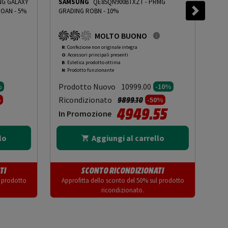
NG GALAXY
SAMSUNG
QE85QN900BTXZT
-
PRMG
SA
DING OOAN - 5%
GRADING ROBN - 10%
-
PR
MOLTO BUONO
R
: Confezione non originale integra
O
: 
O
: Accessori principali presenti
O
: 
B
: Estetica prodotto ottima
A
: 
N
: Prodotto funzionante
N
: 
Prodotto Nuovo
Pr
10999.00
%
-10%
to da
Prezzo ridotto da
a
Ricondizionato
Ric
9899.10
%
-50%
4949.55
In Promozione
In
lo
Aggiungi al carrello
TI
SCONTO RICONDIZIONATI
l prodotto
Approfitta dello sconto del 50% sul prodotto
App
ricondizionato.