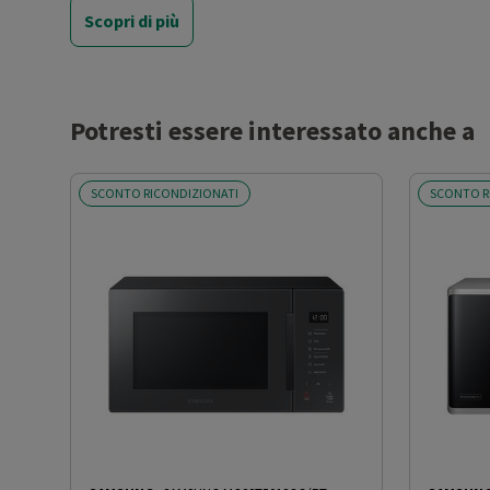
Scopri di più
Ventilato
No
Pannello comandi
Elettronico
Potresti essere interessato anche a
Display
Sì
SCONTO RICONDIZIONATI
SCONTO R
Touch control
Sì
Timer
Sì
Numero di livelli di potenza
6
Sistema Inverter
No
Controllo elettronico della
Sì
potenza