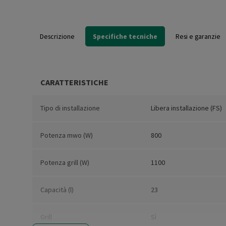
Descrizione
Specifiche tecniche
Resi e garanzie
CARATTERISTICHE
Tipo di installazione
Libera installazione (FS)
Potenza mwo (W)
800
Potenza grill (W)
1100
Capacità (l)
23
Grill
Sì