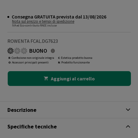
Consegna GRATUITA prevista dal 13/08/2026
Nota sul prezzo e tempi di spedizione
IVA ed Eco-contributo RAEE incluse
ROWENTA FCAL.DG7623
BUONO
R
: Confezione non originale integra
C
: Estetica prodotto buona
O
: Accessori principali presenti
N
: Prodotto funzionante
Aggiungi al carrello
Descrizione
Specifiche tecniche