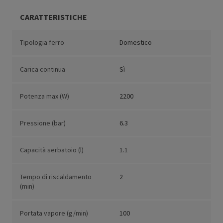
CARATTERISTICHE
Tipologia ferro
Domestico
Carica continua
Sì
Potenza max (W)
2200
Pressione (bar)
6.3
Capacità serbatoio (l)
1.1
Tempo di riscaldamento
2
(min)
Portata vapore (g/min)
100