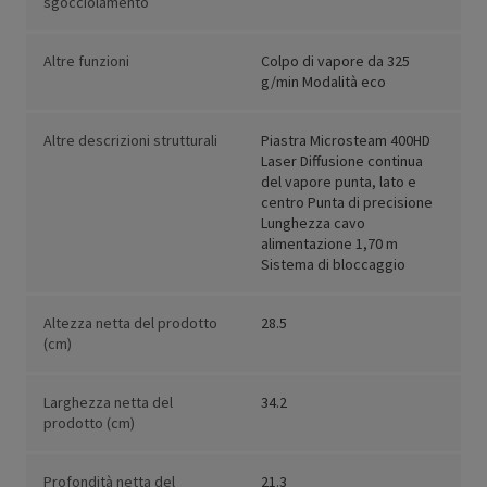
sgocciolamento
Altre funzioni
Colpo di vapore da 325
g/min Modalità eco
Altre descrizioni strutturali
Piastra Microsteam 400HD
Laser Diffusione continua
del vapore punta, lato e
centro Punta di precisione
Lunghezza cavo
alimentazione 1,70 m
Sistema di bloccaggio
Altezza netta del prodotto
28.5
(cm)
Larghezza netta del
34.2
prodotto (cm)
Profondità netta del
21.3