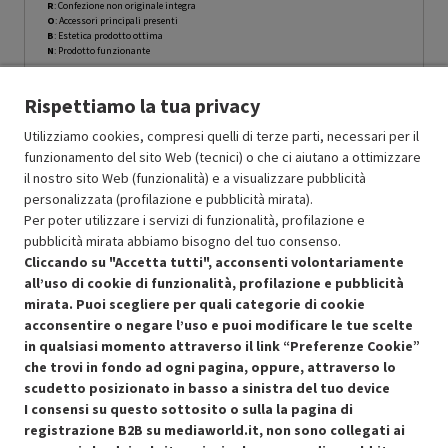
R
: Confezione non originale integra
O
: Accessori principali presenti
B
: Estetica prodotto ottima
N
: Prodotto funzionante
Prodotto Nuovo
169.99
-10%
Rispettiamo la tua privacy
Prezzo ridotto da
a
Ricondizionato
152.99
-30%
107.09
In Promozione
Utilizziamo cookies, compresi quelli di terze parti, necessari per il
funzionamento del sito Web (tecnici) o che ci aiutano a ottimizzare
il nostro sito Web (funzionalità) e a visualizzare pubblicità
Aggiungi al carrello
personalizzata (profilazione e pubblicità mirata).
Per poter utilizzare i servizi di funzionalità, profilazione e
pubblicità mirata abbiamo bisogno del tuo consenso.
SCONTO RICONDIZIONATI
Cliccando su "Accetta tutti", acconsenti volontariamente
Approfitta dello sconto del 30% sul prodotto ricondizionato.
all’uso di cookie di funzionalità, profilazione e pubblicità
mirata. Puoi scegliere per quali categorie di cookie
acconsentire o negare l’uso e puoi modificare le tue scelte
in qualsiasi momento attraverso il link “Preferenze Cookie”
che trovi in fondo ad ogni pagina, oppure, attraverso lo
scudetto posizionato in basso a sinistra del tuo device
I consensi su questo sottosito o sulla la pagina di
Condizioni generali di vendita
Recedere dal contratto qui
registrazione B2B su mediaworld.it, non sono collegati ai