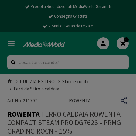
Prodotti Ricondizionati MediaWorld Garantiti
Consegna Gratuita
2 Anni di Garanzia Legale
0
PULIZIA E STIRO
Stiro e cucito
Ferri da Stiro a caldaia
ROWENTA
Art.No. 211797 |
ROWENTA
FERRO CALDAIA ROWENTA
COMPACT STEAM PRO DG7623
-
PRMG
GRADING ROCN - 15%