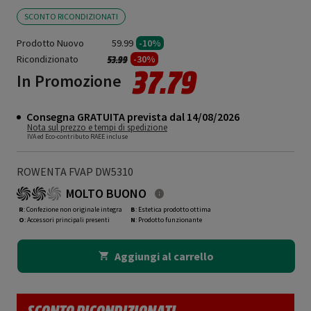
SCONTO RICONDIZIONATI
Prodotto Nuovo
59.99
-10%
Ricondizionato
Prezzo ridotto da
a
-30%
53.99
37.79
In Promozione
Consegna GRATUITA prevista dal 14/08/2026
Nota sul prezzo e tempi di spedizione
IVA ed Eco-contributo RAEE incluse
ROWENTA FVAP DW5310
MOLTO BUONO
R
: Confezione non originale integra
B
: Estetica prodotto ottima
O
: Accessori principali presenti
N
: Prodotto funzionante
Aggiungi al carrello
SCONTO RICONDIZIONATI