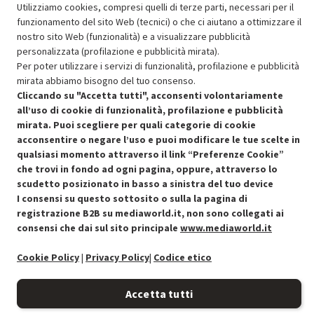
Utilizziamo cookies, compresi quelli di terze parti, necessari per il
funzionamento del sito Web (tecnici) o che ci aiutano a ottimizzare il
nostro sito Web (funzionalità) e a visualizzare pubblicità
SCONTO RICONDIZIONATI
personalizzata (profilazione e pubblicità mirata).
Approfitta dello sconto del 50% sul prodotto ricondizionato.
Per poter utilizzare i servizi di funzionalità, profilazione e pubblicità
mirata abbiamo bisogno del tuo consenso.
Cliccando su "Accetta tutti", acconsenti volontariamente
all’uso di cookie di funzionalità, profilazione e pubblicità
mirata. Puoi scegliere per quali categorie di cookie
acconsentire o negare l’uso e puoi modificare le tue scelte in
qualsiasi momento attraverso il link “Preferenze Cookie”
Condizioni generali di vendita
Recedere dal contratto qui
che trovi in fondo ad ogni pagina, oppure, attraverso lo
scudetto posizionato in basso a sinistra del tuo device
Cookie Policy
I consensi su questo sottosito o sulla la pagina di
registrazione B2B su mediaworld.it, non sono collegati ai
Preferenze cookie
consensi che dai sul sito principale
www.mediaworld.it
Informativa privacy
Cookie Policy
|
Privacy Policy
|
Codice etico
Accessibilità
Accetta tutti