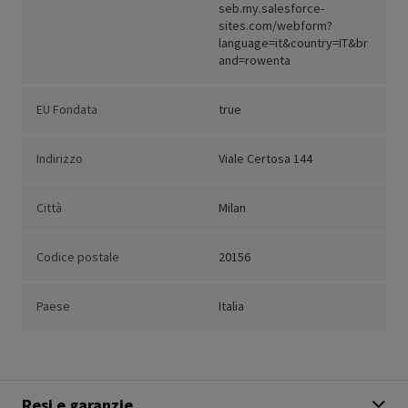
seb.my.salesforce-
sites.com/webform?
language=it&country=IT&br
and=rowenta
EU Fondata
true
Indirizzo
Viale Certosa 144
Città
Milan
Codice postale
20156
Paese
Italia
Resi e garanzie