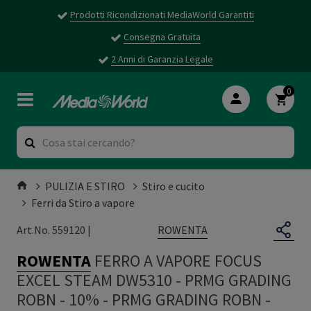
Prodotti Ricondizionati MediaWorld Garantiti
Consegna Gratuita
2 Anni di Garanzia Legale
0
PULIZIA E STIRO
Stiro e cucito
Ferri da Stiro a vapore
ROWENTA
Art.No. 559120 |
ROWENTA
FERRO A VAPORE FOCUS
EXCEL STEAM DW5310 - PRMG GRADING
ROBN - 10%
-
PRMG GRADING ROBN -