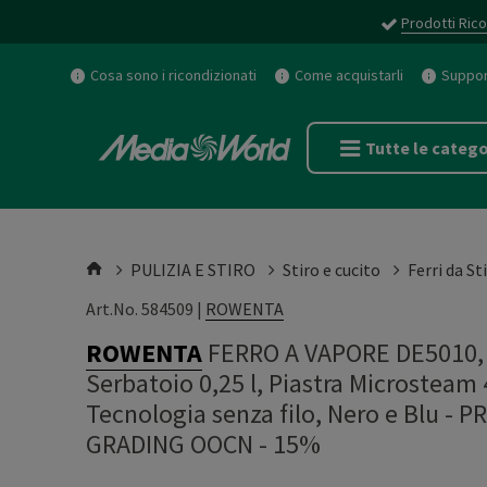
Prodotti Rico
Cosa sono i ricondizionati
Come acquistarli
Support
Tutte le catego
PULIZIA E STIRO
Stiro e cucito
Ferri da St
Art.No. 584509 |
ROWENTA
ROWENTA
FERRO A VAPORE DE5010, 
Serbatoio 0,25 l, Piastra Microstea
Tecnologia senza filo, Nero e Blu -
GRADING OOCN - 15%