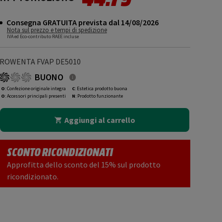
Consegna GRATUITA prevista dal 14/08/2026
Nota sul prezzo e tempi di spedizione
IVA ed Eco-contributo RAEE incluse
ROWENTA FVAP DE5010
BUONO
O
: Confezione originale integra
C
: Estetica prodotto buona
O
: Accessori principali presenti
N
: Prodotto funzionante
Aggiungi al carrello
SCONTO RICONDIZIONATI
Approfitta dello sconto del 15% sul prodotto
ricondizionato.