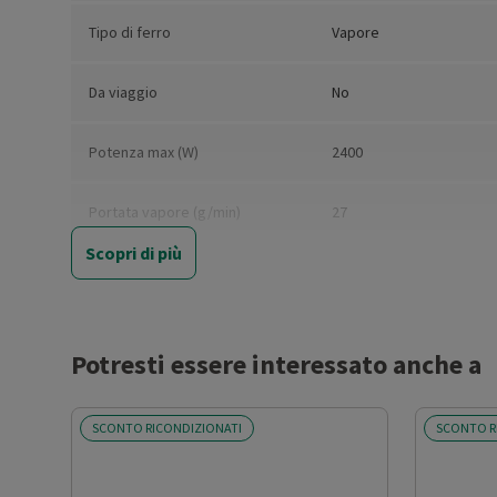
Tipo di ferro
Vapore
Da viaggio
No
Potenza max (W)
2400
Portata vapore (g/min)
27
Scopri di più
Supervapore (g/min)
115
Capacità serbatoio (ml)
250
Potresti essere interessato anche a
Spegnimento automatico
Sì
SCONTO RICONDIZIONATI
SCONTO R
Vapore continuo
Sì