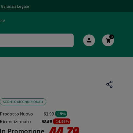
i Garanzia Legale
che
0
SCONTO RICONDIZIONATI
Prodotto Nuovo
61.99
-15%
Prezzo ridotto da
a
Ricondizionato
52.69
-14.99%
44.79
In Promozione