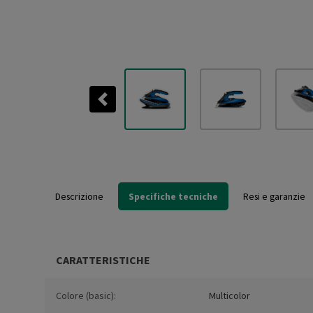
Previous
Descrizione
Specifiche tecniche
Resi e garanzie
CARATTERISTICHE
Colore (basic):
Multicolor