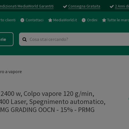
ndizionati MediaWorld Garantiti
Consegna Gratuita
2 Anni d
o clienti
Contattaci
MediaWorld.it
Ordini
Tutte le mar
rie
iro a vapore
2400 w, Colpo vapore 120 g/min,
m 400 Laser, Spegnimento automatico,
 PRMG GRADING OOCN - 15%
-
PRMG