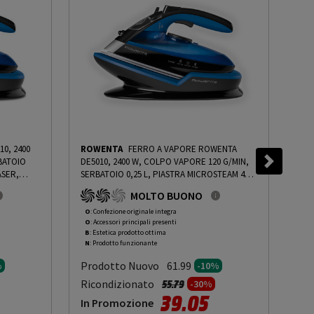
0, 2400
ROWENTA
FERRO A VAPORE ROWENTA
RO
BATOIO
DE5010, 2400 W, COLPO VAPORE 120 G/MIN,
W, 
ASER,
SERBATOIO 0,25 L, PIASTRA MICROSTEAM 400
0,2
OLOGIA
LASER, SPEGNIMENTO AUTOMATICO,
SPE
MOLTO BUONO
RADING
TECNOLOGIA SENZA FILO, NERO & BLU
-
SEN
 - 10%
PRMG GRADING OOBN - 10%
OOB
O
: Confezione originale integra
O
: 
O
: Accessori principali presenti
O
: 
B
: Estetica prodotto ottima
B
: 
N
: Prodotto funzionante
N
: 
Prodotto Nuovo
Pr
61.99
%
-10%
to da
Prezzo ridotto da
a
Ricondizionato
Ric
55.79
-30%
39.05
In Promozione
In