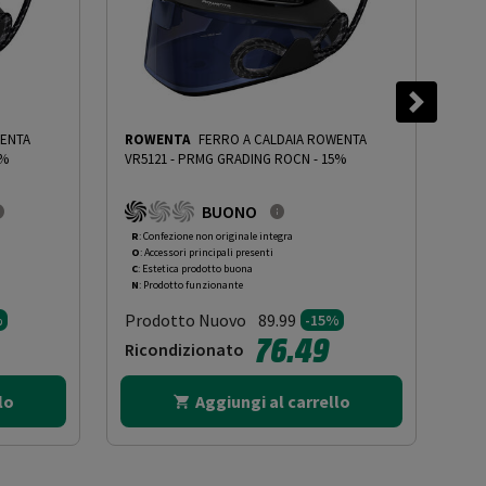
WENTA
ROWENTA
FERRO A CALDAIA ROWENTA
RO
0%
VR5121
-
PRMG GRADING ROCN - 15%
VR5
BUONO
R
: Confezione non originale integra
R
: 
O
: Accessori principali presenti
O
: 
C
: Estetica prodotto buona
C
: 
N
: Prodotto funzionante
N
: 
Prodotto Nuovo
Pr
89.99
%
-15%
76.49
Ricondizionato
Ri
lo
Aggiungi al carrello