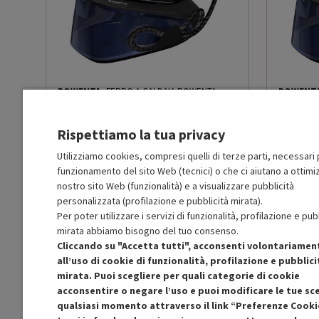
Termostato regolabile
Sì
Sistema anti sgocciolamento
No
ROWENTA
FERRO A CALDAIA ROWENTA
ROWENT
Stiratura a secco
No
VR5121
-
PRMG GRADING ROCN - 15%
VR5121
-
P
Rispettiamo la tua privacy
BUONO
Altre funzioni
Modalità Eco
Utilizziamo cookies, compresi quelli di terze parti, necessari p
R
: Confezione non originale integra
R
: Confezio
O
: Accessori principali presenti
O
: Accessor
funzionamento del sito Web (tecnici) o che ci aiutano a ottimiz
C
: Estetica prodotto buona
A
: Estetica
Materiale piastra
Airglide Inox
nostro sito Web (funzionalità) e a visualizzare pubblicità
N
: Prodotto funzionante
N
: Prodotto
personalizzata (profilazione e pubblicità mirata).
Prodotto Nuovo
Prodott
89.99
-15%
Per poter utilizzare i servizi di funzionalità, profilazione e pub
Serbatoio estraibile
No
76.49
Ricondizionato
Ricondi
mirata abbiamo bisogno del tuo consenso.
Cliccando su "Accetta tutti", acconsenti volontariamen
Cordless
No
all’uso di cookie di funzionalità, profilazione e pubblici
Aggiungi al carrello
mirata. Puoi scegliere per quali categorie di cookie
acconsentire o negare l’uso e puoi modificare le tue sce
Maniglia in sughero
No
qualsiasi momento attraverso il link “Preferenze Cooki