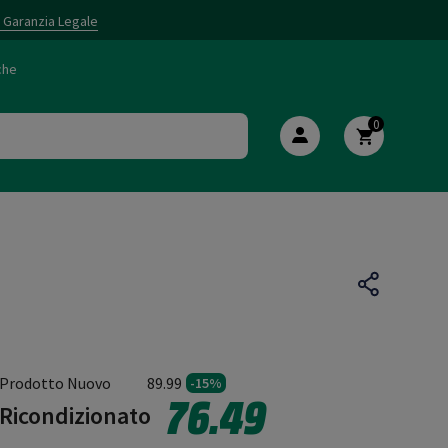
i Garanzia Legale
che
0
Prodotto Nuovo
89.99
-15%
76.49
Ricondizionato