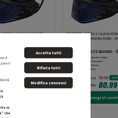
A
FERRO A CALDAIA ROWENTA
ROWENTA
FERRO A CALDAIA RO
RMG GRADING ROAN - 5%
VR5121
-
PRMG GRADING ROBN - 1
ECCELLENTE
MOLTO BUONO
Accetta tutti
er il
ne non originale integra
R
: Confezione non originale integra
i principali presenti
O
: Accessori principali presenti
zare il
 prodotto come nuovo
B
: Estetica prodotto ottima
Rifiuta tutti
 funzionante
N
: Prodotto funzionante
o Nuovo
Prodotto Nuovo
89.99
89.99
-5%
-10
blicità
85.49
80.99
Modifica consensi
zionato
Ricondizionato
te
tà
Aggiungi al carrello
Aggiungi al carrel
lte in
e” che