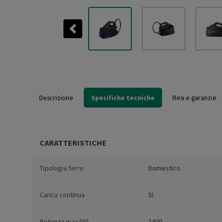
Previous
Descrizione
Specifiche tecniche
Resi e garanzie
CARATTERISTICHE
Tipologia ferro
Domestico
Carica continua
Sì
Potenza max (W)
2400