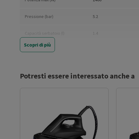
Pressione (bar)
5.2
Capacità serbatoio (l)
1.4
Scopri di più
Portata vapore (g/min)
230
Spegnimento automatico
Sì
Potresti essere interessato anche a
Funzione vapore verticale
Sì
Vapore continuo
Sì
Vapore ad alta pressione
Sì
Tasto super vapore
Sì