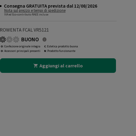
Consegna GRATUITA prevista dal 12/08/2026
Nota sul prezzo e tempi di spedizione
IVA ed Eco-contributo RAEE incluse
ROWENTA FCAL VR5121
BUONO
O
: Confezione originale integra
C
: Estetica prodotto buona
O
: Accessori principali presenti
N
: Prodotto funzionante
Aggiungi al carrello