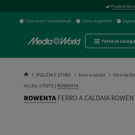
Prodotti Rico
Cosa sono i ricondizionati
Come acquistarli
Support
Tutte le catego
PULIZIA E STIRO
Stiro e cucito
Ferri da St
Art.No. 575072 |
ROWENTA
ROWENTA
FERRO A CALDAIA ROWEN