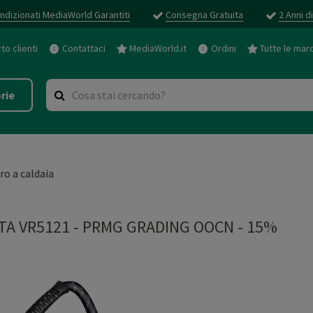
ndizionati MediaWorld Garantiti
Consegna Gratuita
2 Anni d
o clienti
Contattaci
MediaWorld.it
Ordini
Tutte le mar
rie
iro a caldaia
TA VR5121
-
PRMG GRADING OOCN - 15%