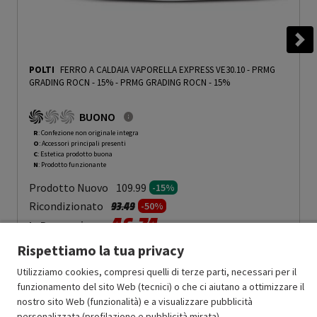
POLTI
FERRO A CALDAIA VAPORELLA EXPRESS VE30.10 - PRMG
GRADING ROCN - 15%
-
PRMG GRADING ROCN - 15%
BUONO
R
: Confezione non originale integra
O
: Accessori principali presenti
C
: Estetica prodotto buona
N
: Prodotto funzionante
Prodotto Nuovo
109.99
-15%
Prezzo ridotto da
a
Ricondizionato
93.49
-50%
46.74
In Promozione
Rispettiamo la tua privacy
Aggiungi al carrello
Utilizziamo cookies, compresi quelli di terze parti, necessari per il
funzionamento del sito Web (tecnici) o che ci aiutano a ottimizzare il
nostro sito Web (funzionalità) e a visualizzare pubblicità
SCONTO RICONDIZIONATI
personalizzata (profilazione e pubblicità mirata).