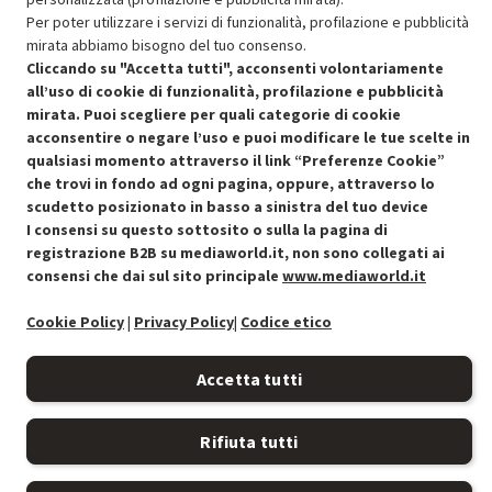
Approfitta dello sconto del 50% sul prodotto ricondizionato.
Per poter utilizzare i servizi di funzionalità, profilazione e pubblicità
mirata abbiamo bisogno del tuo consenso.
Cliccando su "Accetta tutti", acconsenti volontariamente
all’uso di cookie di funzionalità, profilazione e pubblicità
mirata. Puoi scegliere per quali categorie di cookie
acconsentire o negare l’uso e puoi modificare le tue scelte in
qualsiasi momento attraverso il link “Preferenze Cookie”
Condizioni generali di vendita
Recedere dal contratto qui
che trovi in fondo ad ogni pagina, oppure, attraverso lo
scudetto posizionato in basso a sinistra del tuo device
Cookie Policy
I consensi su questo sottosito o sulla la pagina di
registrazione B2B su mediaworld.it, non sono collegati ai
Preferenze cookie
consensi che dai sul sito principale
www.mediaworld.it
Cookie Policy
|
Privacy Policy
|
Codice etico
Informativa privacy
Accessibilità
Accetta tutti
Rifiuta tutti