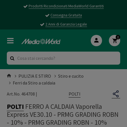
Prodotti Ricondizionati MediaWorld Garantiti
Consegna Gratuita
2 Anni di Garanzia Legale
0
PULIZIA E STIRO
Stiro e cucito
Ferri da Stiro a caldaia
POLTI
Art.No. 464708 |
POLTI
FERRO A CALDAIA Vaporella
Express VE30.10 - PRMG GRADING ROBN
- 10%
-
PRMG GRADING ROBN - 10%