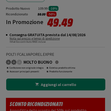
Prodotto Nuovo
109.99
-10%
Ricondizionato
Prezzo ridotto da
a
-50%
98.99
49.49
In Promozione
Consegna GRATUITA prevista dal 14/08/2026
Nota sul prezzo e tempi di spedizione
IVA ed Eco-contributo RAEE incluse
POLTI FCAL.VAPOREL.EXPRE
MOLTO BUONO
R
: Confezione non originale integra
B
: Estetica prodotto ottima
O
: Accessori principali presenti
N
: Prodotto funzionante
Aggiungi al carrello
SCONTO RICONDIZIONATI
Approfitta dello sconto del 50% sul prodotto