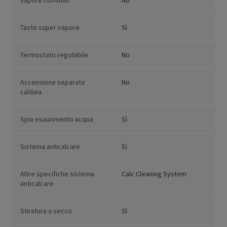
Vapore continuo
No
Tasto super vapore
Sì
Termostato regolabile
No
Accensione separata
No
caldaia
Spia esaurimento acqua
Sì
Sistema anticalcare
Sì
Altre specifiche sistema
Calc Cleaning System
anticalcare
Stiratura a secco
Sì