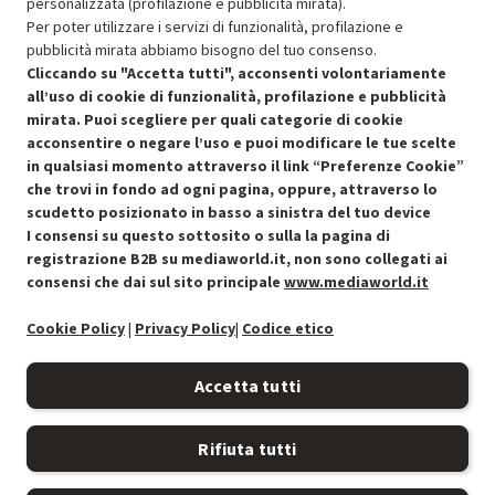
personalizzata (profilazione e pubblicità mirata).
Per poter utilizzare i servizi di funzionalità, profilazione e
pubblicità mirata abbiamo bisogno del tuo consenso.
SCONTO RICONDIZIONATI
Cliccando su "Accetta tutti", acconsenti volontariamente
Approfitta dello sconto del 50% sul prodotto ricondizionato.
all’uso di cookie di funzionalità, profilazione e pubblicità
mirata. Puoi scegliere per quali categorie di cookie
acconsentire o negare l’uso e puoi modificare le tue scelte
in qualsiasi momento attraverso il link “Preferenze Cookie”
che trovi in fondo ad ogni pagina, oppure, attraverso lo
scudetto posizionato in basso a sinistra del tuo device
I consensi su questo sottosito o sulla la pagina di
Condizioni generali di vendita
Recedere dal contratto qui
registrazione B2B su mediaworld.it, non sono collegati ai
consensi che dai sul sito principale
www.mediaworld.it
Cookie Policy
Cookie Policy
|
Privacy Policy
|
Codice etico
Preferenze cookie
Accetta tutti
Informativa privacy
Rifiuta tutti
Accessibilità