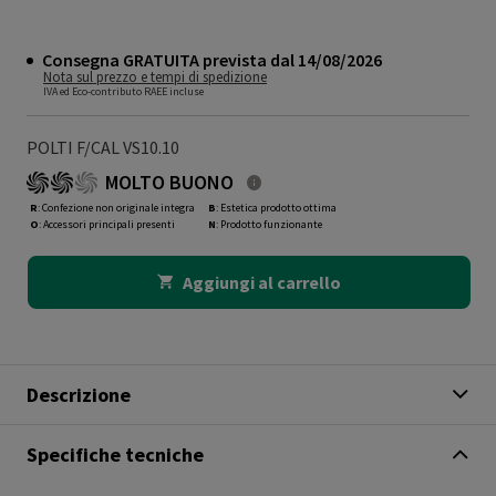
Consegna GRATUITA prevista dal 14/08/2026
Nota sul prezzo e tempi di spedizione
IVA ed Eco-contributo RAEE incluse
POLTI F/CAL VS10.10
MOLTO BUONO
R
: Confezione non originale integra
B
: Estetica prodotto ottima
O
: Accessori principali presenti
N
: Prodotto funzionante
Aggiungi al carrello
Descrizione
Specifiche tecniche