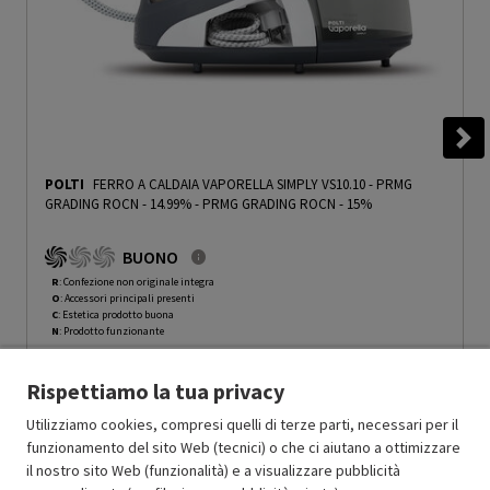
POLTI
FERRO A CALDAIA VAPORELLA SIMPLY VS10.10 - PRMG
GRADING ROCN - 14.99%
-
PRMG GRADING ROCN - 15%
BUONO
R
: Confezione non originale integra
O
: Accessori principali presenti
C
: Estetica prodotto buona
N
: Prodotto funzionante
Prodotto Nuovo
99.99
-15%
Rispettiamo la tua privacy
Prezzo ridotto da
a
Ricondizionato
84.99
-50%
42.49
In Promozione
Utilizziamo cookies, compresi quelli di terze parti, necessari per il
funzionamento del sito Web (tecnici) o che ci aiutano a ottimizzare
il nostro sito Web (funzionalità) e a visualizzare pubblicità
Aggiungi al carrello