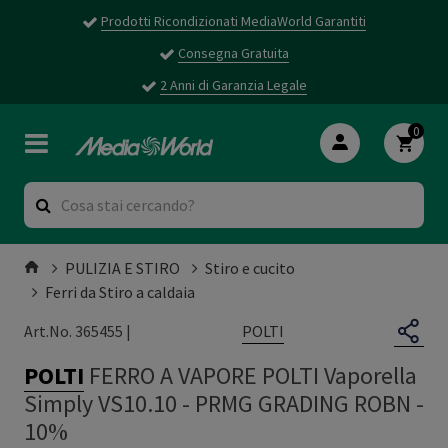
Prodotti Ricondizionati MediaWorld Garantiti
Consegna Gratuita
2 Anni di Garanzia Legale
0
PULIZIA E STIRO
Stiro e cucito
Ferri da Stiro a caldaia
POLTI
Art.No. 365455 |
POLTI
FERRO A VAPORE POLTI Vaporella
Simply VS10.10
-
PRMG GRADING ROBN -
10%