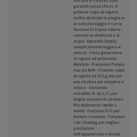
efficace e i risultati sono
garantiti senza sforzo. Il
potente colpo di vapore
inotlre distende le pieghe in
un solo passaggio e con la
funzione ECO puoi ridurre i
consumi di elettricità e di
acqua. Vaporella Simply:
semplicemente leggera e
veloce! - Ferro generatore
di vapore ad autonomia
illimitata - Pressione Pompa
max 6,5 BAR - Potente colpo
di vapore da 210 g/min per
una stiratura più semplice e
veloce - Serbatoio
estraibile XL da 1,5 L per
lunghe sessioni di stiratura -
Riscaldamento rapido 2
minuti - Funzione ECO per
limitare i consumi - Funzione
Calc Cleaning per migliori
prestazioni
dell'apparecchio e durata