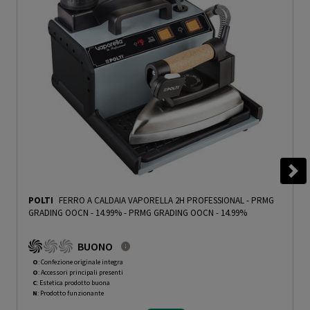
POLTI
FERRO A CALDAIA VAPORELLA 2H PROFESSIONAL - PRMG
GRADING OOCN - 14.99%
-
PRMG GRADING OOCN - 14.99%
BUONO
O
: Confezione originale integra
O
: Accessori principali presenti
C
: Estetica prodotto buona
N
: Prodotto funzionante