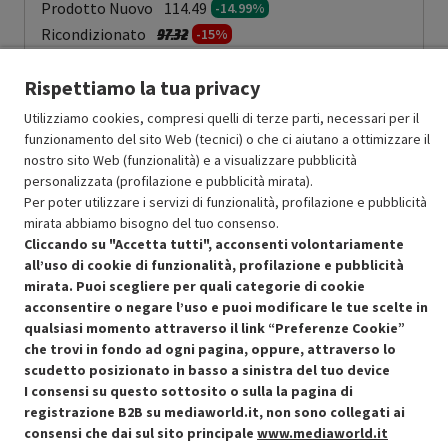
Prodotto Nuovo
114.49
-14.99%
Prezzo ridotto da
a
Ricondizionato
97.32
-15%
82.72
In Promozione
Rispettiamo la tua privacy
Aggiungi al carrello
Utilizziamo cookies, compresi quelli di terze parti, necessari per il
funzionamento del sito Web (tecnici) o che ci aiutano a ottimizzare il
nostro sito Web (funzionalità) e a visualizzare pubblicità
personalizzata (profilazione e pubblicità mirata).
SCONTO RICONDIZIONATI
Per poter utilizzare i servizi di funzionalità, profilazione e pubblicità
Approfitta dello sconto del 15% sul prodotto ricondizionato.
mirata abbiamo bisogno del tuo consenso.
Cliccando su "Accetta tutti", acconsenti volontariamente
all’uso di cookie di funzionalità, profilazione e pubblicità
mirata. Puoi scegliere per quali categorie di cookie
acconsentire o negare l’uso e puoi modificare le tue scelte in
qualsiasi momento attraverso il link “Preferenze Cookie”
Condizioni generali di vendita
che trovi in fondo ad ogni pagina, oppure, attraverso lo
Recedere dal contratto qui
scudetto posizionato in basso a sinistra del tuo device
I consensi su questo sottosito o sulla la pagina di
Cookie Policy
registrazione B2B su mediaworld.it, non sono collegati ai
consensi che dai sul sito principale
www.mediaworld.it
Preferenze cookie