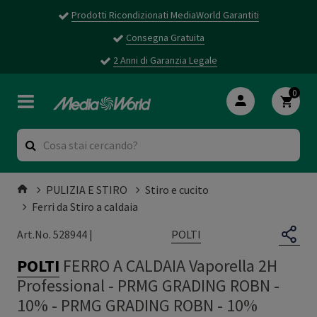
Prodotti Ricondizionati MediaWorld Garantiti
Consegna Gratuita
2 Anni di Garanzia Legale
0
PULIZIA E STIRO
Stiro e cucito
Ferri da Stiro a caldaia
POLTI
Art.No. 528944 |
POLTI
FERRO A CALDAIA Vaporella 2H
Professional - PRMG GRADING ROBN -
10%
-
PRMG GRADING ROBN - 10%