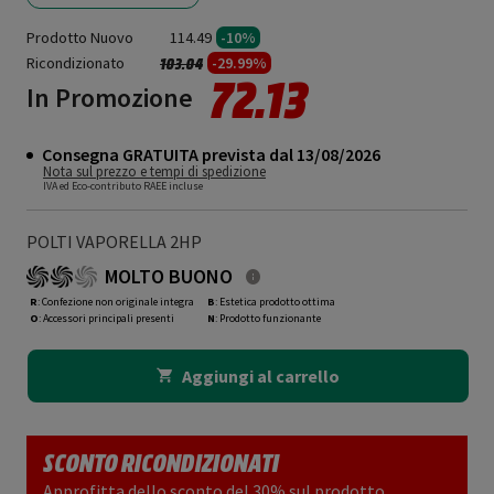
Prodotto Nuovo
114.49
-10%
Ricondizionato
Prezzo ridotto da
a
-29.99%
103.04
72.13
In Promozione
Consegna GRATUITA prevista dal 13/08/2026
Nota sul prezzo e tempi di spedizione
IVA ed Eco-contributo RAEE incluse
POLTI VAPORELLA 2HP
MOLTO BUONO
R
: Confezione non originale integra
B
: Estetica prodotto ottima
O
: Accessori principali presenti
N
: Prodotto funzionante
Aggiungi al carrello
SCONTO RICONDIZIONATI
Approfitta dello sconto del 30% sul prodotto