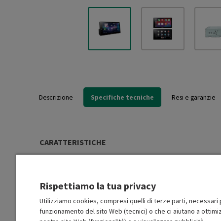
Descrizione
Specifiche tecniche
Resi e garanzie
CARATTERISTICHE
Tipologia del display
TFT display
Rispettiamo la tua privacy
Dimensioni schermo (')
6.8
Utilizziamo cookies, compresi quelli di terze parti, necessari p
funzionamento del sito Web (tecnici) o che ci aiutano a ottimiz
Frontalino estraibile
No