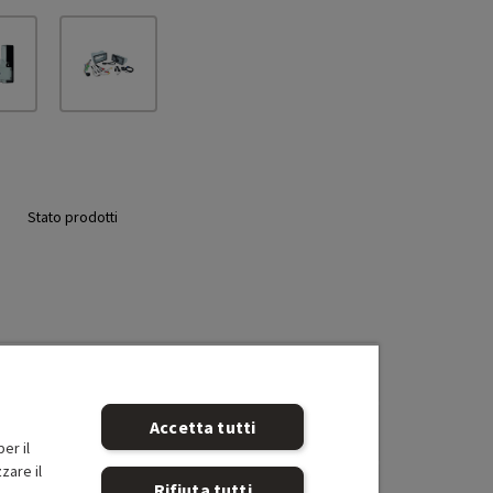
Stato prodotti
Accetta tutti
er il
zare il
Rifiuta tutti