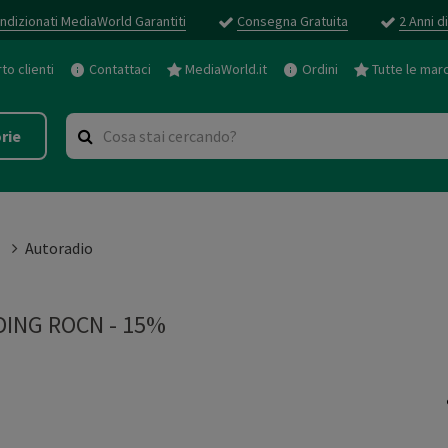
ndizionati MediaWorld Garantiti
Consegna Gratuita
2 Anni d
o clienti
Contattaci
MediaWorld.it
Ordini
Tutte le mar
rie
Autoradio
ING ROCN - 15%