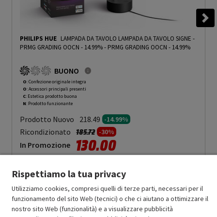
PHILIPS HUE
LAMPADA DA TAVOLO LAMPADA DA TAVOLO SIGNE -
PRMG GRADING OOCN - 14.99%
-
PRMG GRADING OOCN - 14.99%
BUONO
O
: Confezione originale integra
O
: Accessori principali presenti
C
: Estetica prodotto buona
N
: Prodotto funzionante
Prodotto Nuovo
218.49
-14.99%
Prezzo ridotto da
a
Ricondizionato
185.72
-30%
130.00
In Promozione
Aggiungi al carrello
Rispettiamo la tua privacy
Utilizziamo cookies, compresi quelli di terze parti, necessari per il
funzionamento del sito Web (tecnici) o che ci aiutano a ottimizzare il
SCONTO RICONDIZIONATI
nostro sito Web (funzionalità) e a visualizzare pubblicità
Approfitta dello sconto del 30% sul prodotto ricondizionato.