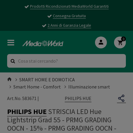
Prodotti Ricondizionati MediaWorld Garantiti
Consegna Gratuita
2 Anni di Garanzia Legale
0
SMART HOME E DOMOTICA
Smart Home - Comfort
Illuminazione smart
PHILIPS HUE
Art.No. 583671 |
PHILIPS HUE
STRISCIA LED Hue
Lightstrip Grad 55 - PRMG GRADING
OOCN - 15%
-
PRMG GRADING OOCN -