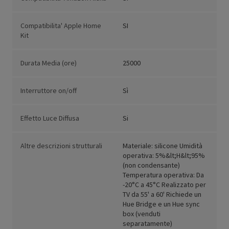
Compatibilita' Apple Home
SI
Kit
Durata Media (ore)
25000
Interruttore on/off
Sì
Effetto Luce Diffusa
Si
Altre descrizioni strutturali
Materiale: silicone Umidità
operativa: 5%&lt;H&lt;95%
(non condensante)
Temperatura operativa: Da
-20°C a 45°C Realizzato per
TV da 55' a 60' Richiede un
Hue Bridge e un Hue sync
box (venduti
separatamente)