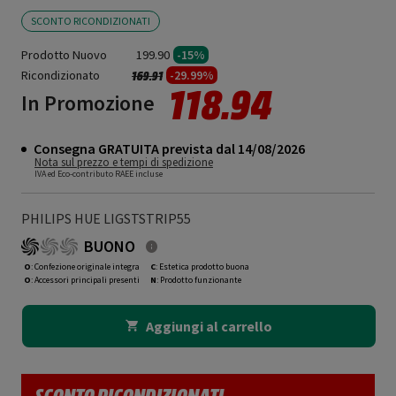
SCONTO RICONDIZIONATI
Prodotto Nuovo
199.90
-15%
Ricondizionato
Prezzo ridotto da
a
-29.99%
169.91
118.94
In Promozione
Consegna GRATUITA prevista dal 14/08/2026
Nota sul prezzo e tempi di spedizione
IVA ed Eco-contributo RAEE incluse
PHILIPS HUE LIGSTSTRIP55
BUONO
O
: Confezione originale integra
C
: Estetica prodotto buona
O
: Accessori principali presenti
N
: Prodotto funzionante
Aggiungi al carrello
SCONTO RICONDIZIONATI