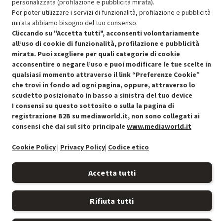
personalizzata (profilazione e pubblicità mirata).
Per poter utilizzare i servizi di funzionalità, profilazione e pubblicità
mirata abbiamo bisogno del tuo consenso.
Cliccando su "Accetta tutti", acconsenti volontariamente
all’uso di cookie di funzionalità, profilazione e pubblicità
mirata. Puoi scegliere per quali categorie di cookie
acconsentire o negare l’uso e puoi modificare le tue scelte in
Condizioni generali di vendita
Recedere dal contratto qui
qualsiasi momento attraverso il link “Preferenze Cookie”
che trovi in fondo ad ogni pagina, oppure, attraverso lo
Cookie Policy
scudetto posizionato in basso a sinistra del tuo device
I consensi su questo sottosito o sulla la pagina di
Preferenze cookie
registrazione B2B su mediaworld.it, non sono collegati ai
consensi che dai sul sito principale
www.mediaworld.it
Informativa privacy
Cookie Policy
|
Privacy Policy
|
Codice etico
Accessibilità
Accetta tutti
Rifiuta tutti