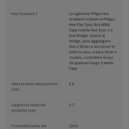
Key Features 5
La Lightstrip Phlips Hue
Gradient richiede la Philips
Hue Play Sync Box HDMI,
l'app mobile Hue Sync e il
Hue Bridge. Grazie al
bridge, puoi aggiungere
fino a 50 luci e accessori in
tutta la casa, creare timer e
routine, controllare le luci
da qualsiasi luogo tramite
l'app
Altezza netta del prodotto
1.6
(cm)
Larghezza netta del
1.7
prodotto (cm)
Profondità netta del
216.5