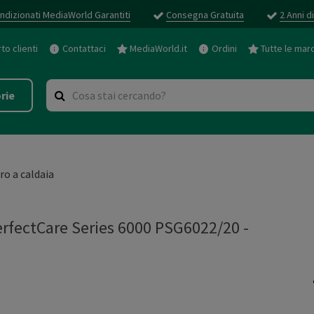
ndizionati MediaWorld Garantiti
Consegna Gratuita
2 Anni d
o clienti
Contattaci
MediaWorld.it
Ordini
Tutte le mar
rie
iro a caldaia
rfectCare Series 6000 PSG6022/20
-