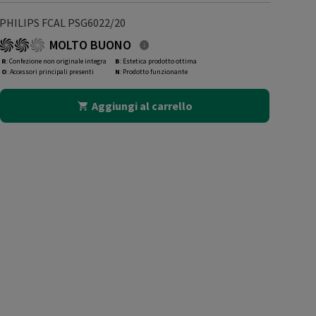
PHILIPS FCAL PSG6022/20
MOLTO BUONO
R
: Confezione non originale integra
B
: Estetica prodotto ottima
O
: Accessori principali presenti
N
: Prodotto funzionante
Aggiungi al carrello