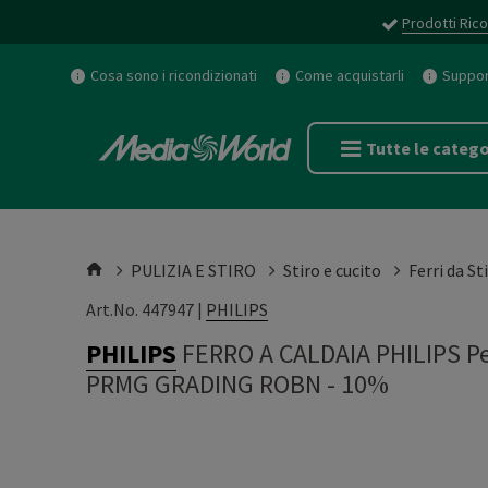
Prodotti Rico
Cosa sono i ricondizionati
Come acquistarli
Support
Tutte le catego
PULIZIA E STIRO
Stiro e cucito
Ferri da St
Art.No. 447947 |
PHILIPS
PHILIPS
FERRO A CALDAIA PHILIPS Pe
PRMG GRADING ROBN - 10%