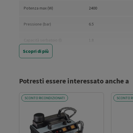
Potenza max (W)
2400
Pressione (bar)
6.5
Capacità serbatoio (l)
1.8
Scopri di più
Indicatore livello d’acqua
Sì
Tempo di riscaldamento (min)
2
Potresti essere interessato anche a
Portata vapore (g/min)
500
SCONTO RICONDIZIONATI
SCONTO R
Regolazione vapore
Sì
Spegnimento automatico
Sì