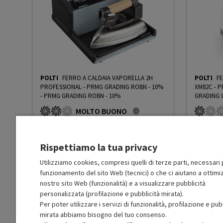
Funzione vapore verticale
Sì
Vapore continuo
Sì
Vapore ad alta pressione
Sì
POLTI
FERRO A CALDAIA VAPORELLA 2H
POLTI
FE
Tasto super vapore
Sì
PROFESSIONAL - PRMG GRADING ROBN - 10%
XM82C - 
-
PRMG GRADING ROBN - 10%
GRADING 
MOLTO BUONO
Termostato regolabile
No
R
: Confezione non originale integra
O
: Confezio
O
: Accessori principali presenti
O
: Accessor
B
: Estetica prodotto ottima
C
: Estetica
Accensione separata caldaia
No
Rispettiamo la tua privacy
N
: Prodotto funzionante
N
: Prodotto
Prodotto Nuovo
Prodott
114.49
-10%
Utilizziamo cookies, compresi quelli di terze parti, necessari p
Spia controllo termostato
Sì
funzionamento del sito Web (tecnici) o che ci aiutano a ottimiz
Prezzo ridotto da
a
Ricondizionato
Ricondi
103.04
-50%
51.52
nostro sito Web (funzionalità) e a visualizzare pubblicità
In Promozione
In Prom
personalizzata (profilazione e pubblicità mirata).
Spia pronto vapore
Sì
Per poter utilizzare i servizi di funzionalità, profilazione e pub
Aggiungi al carrello
mirata abbiamo bisogno del tuo consenso.
Spia esaurimento acqua
No