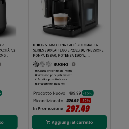
4.2L
PHILIPS
MACCHINA CAFFÈ AUTOMATICA
ACITÀ 4,2
SERIES 2300 LATTEGO EP2331/10, PRESSIONE
PRMG
POMPA 15 BAR, POTENZA 1500 W,
ING OOBN
PROGRAMMI ESPRESSO, CAFFÈ,
BUONO
CAPPUCCINO, ACQUA CALDA, FUNZIONE
REGOLAZIONE MACINATURA, PROGRAMMA
O
: Confezione originale integra
O
: Accessori principali presenti
PULIZIA, NERO - PRMG GRADING OOCN - 15%
C
: Estetica prodotto buona
-
PRMG GRADING OOCN - 15%
N
: Prodotto funzionante
Prodotto Nuovo
499.99
%
-15%
to da
Prezzo ridotto da
a
Ricondizionato
424.99
-30%
297.49
In Promozione
lo
Aggiungi al carrello