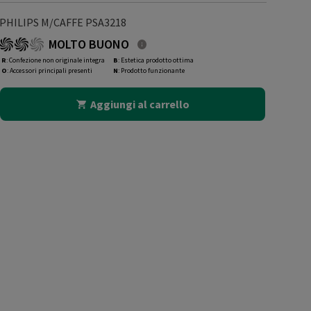
PHILIPS M/CAFFE PSA3218
MOLTO BUONO
R
: Confezione non originale integra
B
: Estetica prodotto ottima
O
: Accessori principali presenti
N
: Prodotto funzionante
Aggiungi al carrello