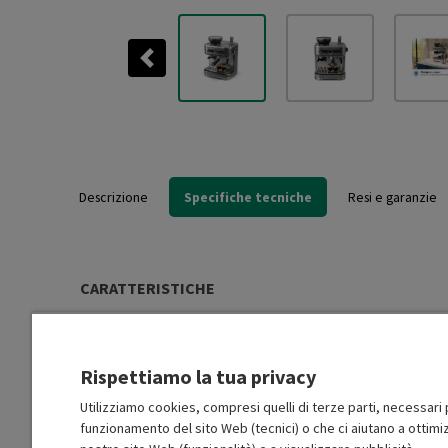
Previous
Descrizione
Specifiche tecniche
Resi e garanzie
CARATTERISTICHE
Tipologia
Semiautomatica
Rispettiamo la tua privacy
Tipo di caffè Adatto:
Grani e macinato
Utilizziamo cookies, compresi quelli di terze parti, necessari p
funzionamento del sito Web (tecnici) o che ci aiutano a ottimiz
Tipo capsule / cialde
No