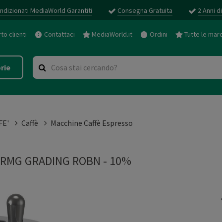
ndizionati MediaWorld Garantiti
Consegna Gratuita
2 Anni d
o clienti
Contattaci
MediaWorld.it
Ordini
Tutte le mar
rie
FE'
Caffè
Macchine Caffè Espresso
RMG GRADING ROBN - 10%