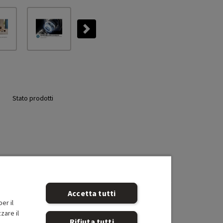
Next
Stato prodotti
Accetta tutti
er il
zare il
Rifiuta tutti