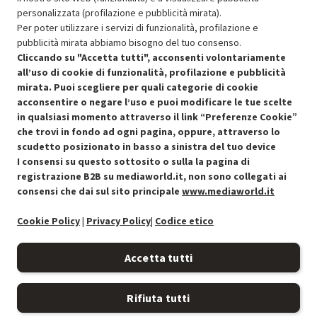
Aggiungi al carrello
personalizzata (profilazione e pubblicità mirata).
Per poter utilizzare i servizi di funzionalità, profilazione e
pubblicità mirata abbiamo bisogno del tuo consenso.
OFFERTE IMPERDIBILI
Cliccando su "Accetta tutti", acconsenti volontariamente
Risparmio garantito rispetto al corrispondente prodotto nuovo.
all’uso di cookie di funzionalità, profilazione e pubblicità
mirata. Puoi scegliere per quali categorie di cookie
acconsentire o negare l’uso e puoi modificare le tue scelte
in qualsiasi momento attraverso il link “Preferenze Cookie”
che trovi in fondo ad ogni pagina, oppure, attraverso lo
scudetto posizionato in basso a sinistra del tuo device
I consensi su questo sottosito o sulla la pagina di
Condizioni generali di vendita
Recedere dal contratto qui
registrazione B2B su mediaworld.it, non sono collegati ai
consensi che dai sul sito principale
www.mediaworld.it
Cookie Policy
Cookie Policy
|
Privacy Policy
|
Codice etico
Preferenze cookie
Accetta tutti
Informativa privacy
Rifiuta tutti
Accessibilità