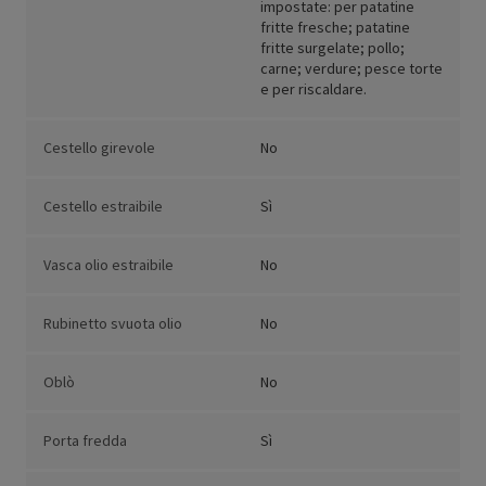
impostate: per patatine
fritte fresche; patatine
fritte surgelate; pollo;
carne; verdure; pesce torte
e per riscaldare.
Cestello girevole
No
Cestello estraibile
Sì
Vasca olio estraibile
No
Rubinetto svuota olio
No
Oblò
No
Porta fredda
Sì