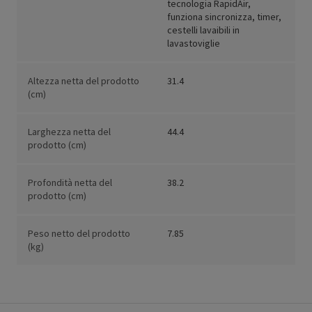
tecnologia RapidAir,
funziona sincronizza, timer,
cestelli lavaibili in
lavastoviglie
Altezza netta del prodotto
31.4
(cm)
Larghezza netta del
44.4
prodotto (cm)
Profondità netta del
38.2
prodotto (cm)
Peso netto del prodotto
7.85
(kg)