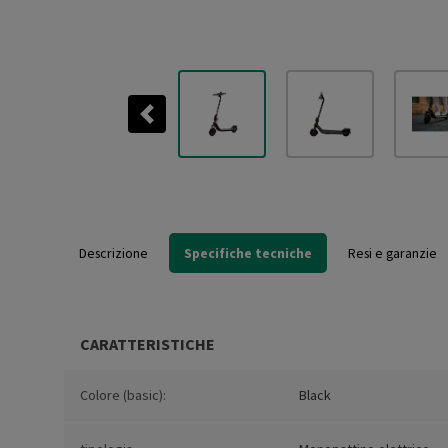
Previous
Descrizione
Specifiche tecniche
Resi e garanzie
CARATTERISTICHE
Colore (basic):
Black