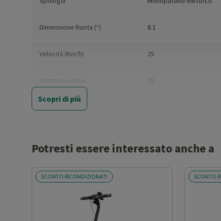
tipologia
Monopattino elettrico
Dimensione Ruota (“)
8.1
Velocità (Km/h)
25
Autonomia (Km)
25
Scopri di più
Potenza Motore (W)
500
Portata Massima (Kg)
90
Potresti essere interessato anche a
Luci Frontali
Si
SCONTO RICONDIZIONATI
SCONTO R
Luci Posteriori
Si
Pieghevole
Si