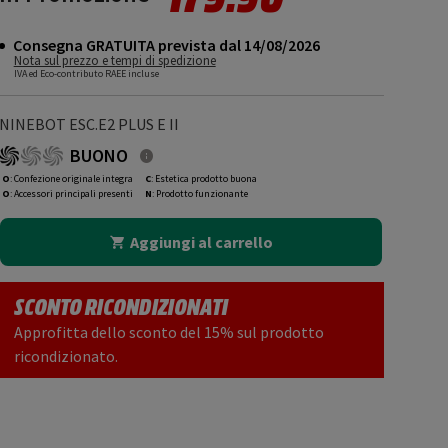
Consegna GRATUITA prevista dal 14/08/2026
Nota sul prezzo e tempi di spedizione
IVA ed Eco-contributo RAEE incluse
NINEBOT ESC.E2 PLUS E II
BUONO
O
: Confezione originale integra
C
: Estetica prodotto buona
O
: Accessori principali presenti
N
: Prodotto funzionante
Aggiungi al carrello
SCONTO RICONDIZIONATI
Approfitta dello sconto del 15% sul prodotto
ricondizionato.