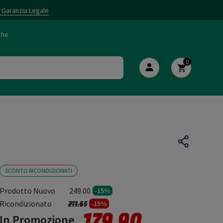
i Garanzia Legale
che
0
SCONTO RICONDIZIONATI
Prodotto Nuovo
249.00
-15%
Prezzo ridotto da
a
Ricondizionato
211.65
-15%
179.90
In Promozione