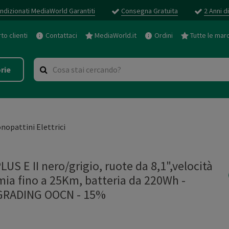
ndizionati MediaWorld Garantiti
Consegna Gratuita
2 Anni d
o clienti
Contattaci
MediaWorld.it
Ordini
Tutte le mar
rie
nopattini Elettrici
US E II nero/grigio, ruote da 8,1",velocità
a fino a 25Km, batteria da 220Wh -
GRADING OOCN - 15%