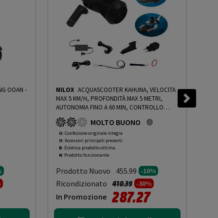
NILOX
ACQUASCOOTER KAHUNA, VELOCITA
VIV
MAX 5 KM/H, PROFONDITÀ MAX 5 METRI,
SPO
AUTONOMIA FINO A 60 MIN, CONTROLLO
25 
REMOTO, COMPATIBILE CON SUP - PRMG
30K
MOLTO BUONO
GRADING OOBN - 10%
-
PRMG GRADING OOBN
GRA
- 10%
- 1
O
: Confezione originale integra
R
: 
O
: Accessori principali presenti
O
: 
B
: Estetica prodotto ottima
C
: 
N
: Prodotto funzionante
N
: 
Prodotto Nuovo
Pr
455.99
%
-10%
to da
Prezzo ridotto da
a
Ricondizionato
Ric
410.39
%
-30%
287.27
In Promozione
In