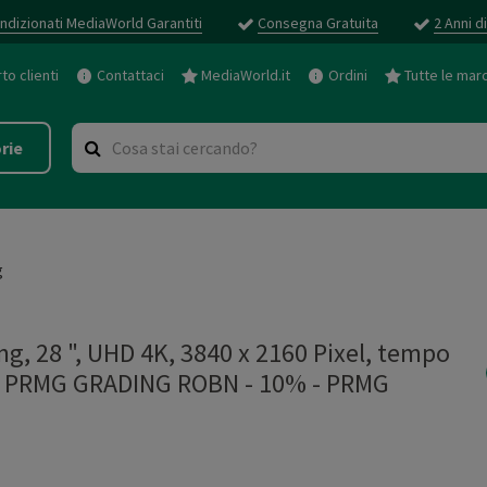
ndizionati MediaWorld Garantiti
Consegna Gratuita
2 Anni d
o clienti
Contattaci
MediaWorld.it
Ordini
Tutte le mar
rie
g
, 28 ", UHD 4K, 3840 x 2160 Pixel, tempo
Hz - PRMG GRADING ROBN - 10%
-
PRMG