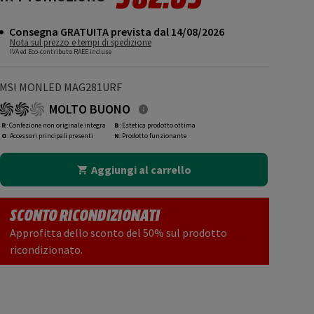
Consegna GRATUITA prevista dal 14/08/2026
Nota sul prezzo e tempi di spedizione
IVA ed Eco-contributo RAEE incluse
MSI MONLED MAG281URF
MOLTO BUONO
R
: Confezione non originale integra
B
: Estetica prodotto ottima
O
: Accessori principali presenti
N
: Prodotto funzionante
Aggiungi al carrello
SCONTO RICONDIZIONATI
Approfitta dello sconto del 50% sul prodotto
ricondizionato.