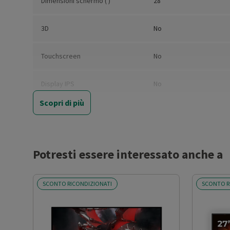
Dimensioni schermo (')
28
3D
No
Touchscreen
No
Display IPS
No
Scopri di più
Risoluzione
4K
Risoluzione orizzontale (pixel)
3840
Potresti essere interessato anche a
Risoluzione verticale (pixel)
2160
SCONTO RICONDIZIONATI
SCONTO R
Formato schermo
16:9
Luminosità (cd/m²)
300