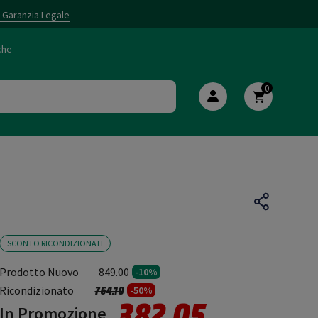
i Garanzia Legale
che
0
SCONTO RICONDIZIONATI
Prodotto Nuovo
849.00
-10%
Prezzo ridotto da
a
Ricondizionato
764.10
-50%
382.05
In Promozione