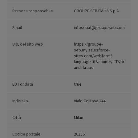
Persona responsabile
GROUPE SEB ITALIA S.p.A
Email
infoseb.it@groupeseb.com
URL del sito web
https://groupe-
seb.my.salesforce-
sites.com/webform?
language=it&country=IT&br
and=krups
EU Fondata
true
Indirizzo
Viale Certosa 144
Città
Milan
Codice postale
20156