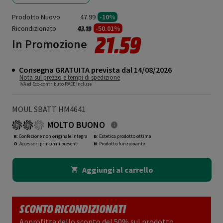
Prodotto Nuovo
47.99
-10%
Ricondizionato
Prezzo ridotto da
a
-50.01%
43.19
21.59
In Promozione
Consegna GRATUITA prevista dal 14/08/2026
Nota sul prezzo e tempi di spedizione
IVA ed Eco-contributo RAEE incluse
MOUL SBATT HM4641
MOLTO BUONO
R
: Confezione non originale integra
B
: Estetica prodotto ottima
O
: Accessori principali presenti
N
: Prodotto funzionante
Aggiungi al carrello
SCONTO RICONDIZIONATI
Approfitta dello sconto del 50% sul prodotto