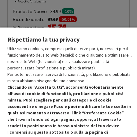
N
: Prodotto funzionante
Prodotto Nuovo
34.99
-10%
Prezzo ridotto da
a
Ricondizionato
31.49
-50.01%
15.74
In Promozione
Rispettiamo la tua privacy
Aggiungi al carrello
Utilizziamo cookies, compresi quelli di terze parti, necessari per il
funzionamento del sito Web (tecnici) o che ci aiutano a ottimizzare il
nostro sito Web (funzionalità) e a visualizzare pubblicità
SCONTO RICONDIZIONATI
personalizzata (profilazione e pubblicità mirata).
Approfitta dello sconto del 50% sul prodotto ricondizionato.
Per poter utilizzare i servizi di funzionalità, profilazione e pubblicità
mirata abbiamo bisogno del tuo consenso.
Cliccando su "Accetta tutti", acconsenti volontariamente
all’uso di cookie di funzionalità, profilazione e pubblicità
mirata. Puoi scegliere per quali categorie di cookie
acconsentire o negare l’uso e puoi modificare le tue scelte in
qualsiasi momento attraverso il link “Preferenze Cookie”
Condizioni generali di vendita
Recedere dal contratto qui
che trovi in fondo ad ogni pagina, oppure, attraverso lo
scudetto posizionato in basso a sinistra del tuo device
Cookie Policy
I consensi su questo sottosito o sulla la pagina di