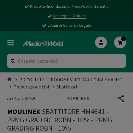
Prodotti Ricondizionati MediaWorld Garantiti
Consegna Gratuita
2 Anni di Garanzia Legale
0
PICCOLI ELETTRODOMESTICI DA CUCINA E CAFFE'
Preparazione cibi
Sbattitori
MOULINEX
Art.No. 582820 |
MOULINEX
SBATTITORE HM4641 -
PRMG GRADING ROBN - 10%
-
PRMG
GRADING ROBN - 10%