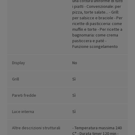
una cottura uniforme di tutti
i piatti - Convenzionale: per
pizza, torte salate... - Grill:
per salsicce e braciole - Per
ricette di pasticceria: come
muffin e torte - Per ricette a
bagnomaria: come crema
pasticcera e paté -
Funzione scongelamento
Display
No
Grill
Sì
Pareti fredde
Sì
Luce interna
Sì
Altre descrizioni strutturali
- Temperatura massima 240
C° - Durata timer 120 min -