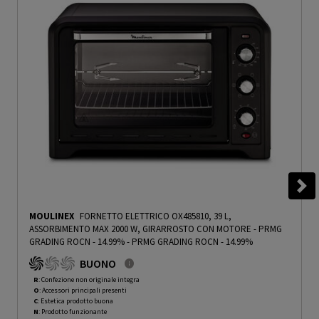
MOULINEX
FORNETTO ELETTRICO OX485810, 39 L,
ASSORBIMENTO MAX 2000 W, GIRARROSTO CON MOTORE - PRMG
GRADING ROCN - 14.99%
-
PRMG GRADING ROCN - 14.99%
BUONO
R
: Confezione non originale integra
O
: Accessori principali presenti
C
: Estetica prodotto buona
N
: Prodotto funzionante