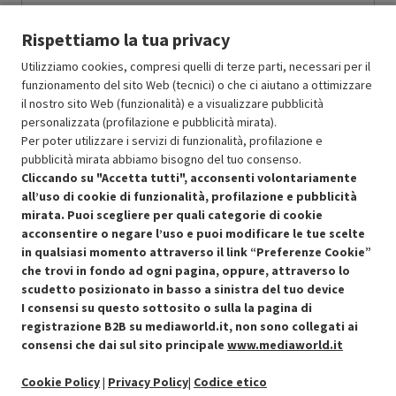
Prodotto Nuovo
142.49
-14.99%
Rispettiamo la tua privacy
Prezzo ridotto da
a
Ricondizionato
121.12
-55%
54.50
In Promozione
Utilizziamo cookies, compresi quelli di terze parti, necessari per il
funzionamento del sito Web (tecnici) o che ci aiutano a ottimizzare
il nostro sito Web (funzionalità) e a visualizzare pubblicità
Aggiungi al carrello
personalizzata (profilazione e pubblicità mirata).
Per poter utilizzare i servizi di funzionalità, profilazione e
pubblicità mirata abbiamo bisogno del tuo consenso.
OFFERTE IMPERDIBILI
Cliccando su "Accetta tutti", acconsenti volontariamente
Risparmio garantito rispetto al corrispondente prodotto nuovo.
all’uso di cookie di funzionalità, profilazione e pubblicità
mirata. Puoi scegliere per quali categorie di cookie
acconsentire o negare l’uso e puoi modificare le tue scelte
in qualsiasi momento attraverso il link “Preferenze Cookie”
che trovi in fondo ad ogni pagina, oppure, attraverso lo
scudetto posizionato in basso a sinistra del tuo device
I consensi su questo sottosito o sulla la pagina di
Condizioni generali di vendita
Recedere dal contratto qui
registrazione B2B su mediaworld.it, non sono collegati ai
consensi che dai sul sito principale
www.mediaworld.it
Cookie Policy
Cookie Policy
|
Privacy Policy
|
Codice etico