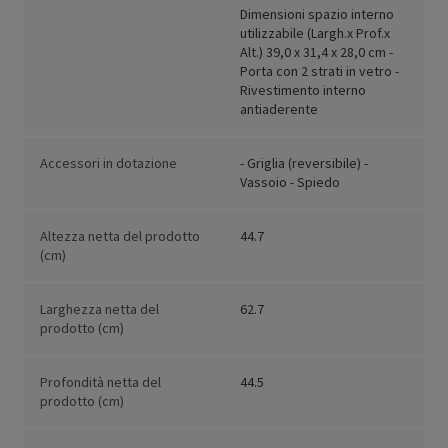
Dimensioni spazio interno
utilizzabile (Largh.x Prof.x
Alt.) 39,0 x 31,4 x 28,0 cm -
Porta con 2 strati in vetro -
Rivestimento interno
antiaderente
Accessori in dotazione
- Griglia (reversibile) -
Vassoio - Spiedo
Altezza netta del prodotto
44.7
(cm)
Larghezza netta del
62.7
prodotto (cm)
Profondità netta del
44.5
prodotto (cm)