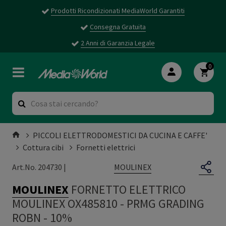
Prodotti Ricondizionati MediaWorld Garantiti
Consegna Gratuita
2 Anni di Garanzia Legale
0
PICCOLI ELETTRODOMESTICI DA CUCINA E CAFFE'
Cottura cibi
Fornetti elettrici
MOULINEX
Art.No. 204730 |
MOULINEX
FORNETTO ELETTRICO
MOULINEX OX485810
-
PRMG GRADING
ROBN - 10%