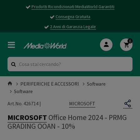
Prodotti Ricondizionati MediaWorld Garantiti
Consegna Gratuita
2 Anni di Garanzia Legale
0
PERIFERICHE E ACCESSORI
Software
Software
MICROSOFT
Art.No. 426714 |
MICROSOFT
Office Home 2024
-
PRMG
GRADING OOAN - 10%