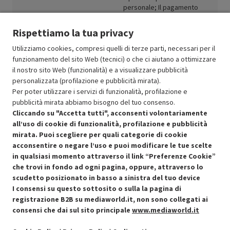
personale; Il pagamento
avviene una volta sola.
Rispettiamo la tua privacy
Utilizziamo cookies, compresi quelli di terze parti, necessari per il
funzionamento del sito Web (tecnici) o che ci aiutano a ottimizzare
il nostro sito Web (funzionalità) e a visualizzare pubblicità
Resi e garanzie
personalizzata (profilazione e pubblicità mirata).
Per poter utilizzare i servizi di funzionalità, profilazione e
Stato prodotti
pubblicità mirata abbiamo bisogno del tuo consenso.
Cliccando su "Accetta tutti", acconsenti volontariamente
all’uso di cookie di funzionalità, profilazione e pubblicità
mirata. Puoi scegliere per quali categorie di cookie
acconsentire o negare l’uso e puoi modificare le tue scelte
in qualsiasi momento attraverso il link “Preferenze Cookie”
che trovi in fondo ad ogni pagina, oppure, attraverso lo
scudetto posizionato in basso a sinistra del tuo device
I consensi su questo sottosito o sulla la pagina di
Condizioni generali di vendita
Recedere dal contratto qui
registrazione B2B su mediaworld.it, non sono collegati ai
consensi che dai sul sito principale
www.mediaworld.it
Cookie Policy