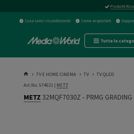
Prodotti Rico
Cosa sono i ricondizionati
Come acquistarli
Support
Tutte le catego
TV E HOME CINEMA
TV
TV QLED
Art.No. 574621 |
METZ
METZ
32MQF7030Z
-
PRMG GRADING 