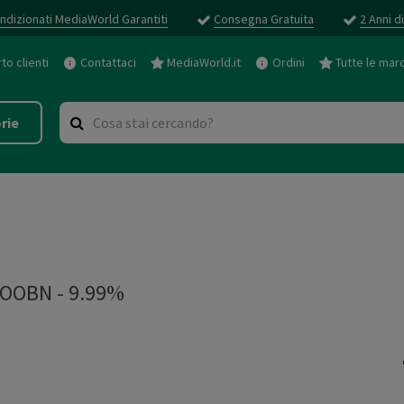
ndizionati MediaWorld Garantiti
Consegna Gratuita
2 Anni d
o clienti
Contattaci
MediaWorld.it
Ordini
Tutte le mar
rie
OOBN - 9.99%