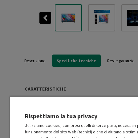
Previous
Descrizione
Specifiche tecniche
Resi e garanzie
CARATTERISTICHE
Artificial Intelligence:
None
Rispettiamo la tua privacy
Gamma
2025
Utilizziamo cookies, compresi quelli di terze parti, necessari p
funzionamento del sito Web (tecnici) o che ci aiutano a ottimiz
Tipologia dello schermo
QLED