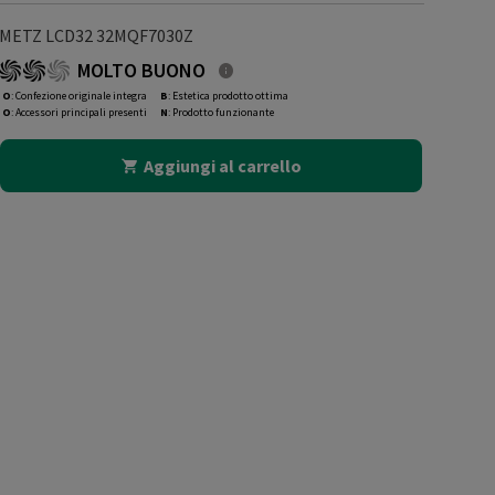
METZ LCD32 32MQF7030Z
MOLTO BUONO
O
: Confezione originale integra
B
: Estetica prodotto ottima
O
: Accessori principali presenti
N
: Prodotto funzionante
Aggiungi al carrello