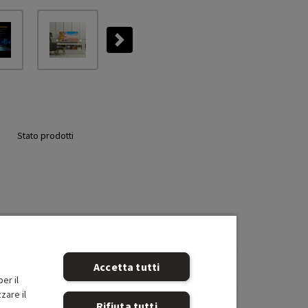
Next
Stato prodotti
Accetta tutti
er il
zare il
Rifiuta tutti