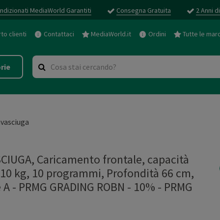
ndizionati MediaWorld Garantiti
Consegna Gratuita
2 Anni d
o clienti
Contattaci
MediaWorld.it
Ordini
Tutte le mar
rie
vasciuga
UGA, Caricamento frontale, capacità
 10 kg, 10 programmi, Profondità 66 cm,
se A - PRMG GRADING ROBN - 10%
-
PRMG