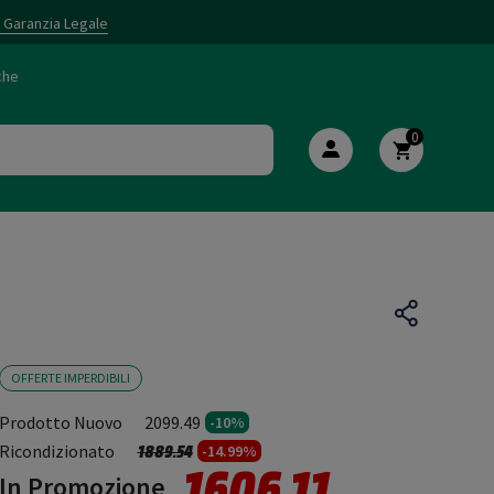
i Garanzia Legale
che
0
OFFERTE IMPERDIBILI
Prodotto Nuovo
2099.49
-10%
Prezzo ridotto da
a
Ricondizionato
1889.54
-14.99%
1606.11
In Promozione