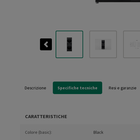
Previous
Descrizione
Specifiche tecniche
Resi e garanzie
CARATTERISTICHE
Colore (basic):
Black