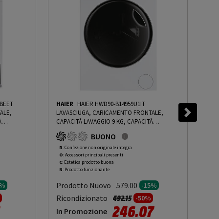
BEET
HAIER
HAIER HWD90-B14959U1IT
LG
ALE,
LAVASCIUGA, CARICAMENTO FRONTALE,
SMA
À
CAPACITÀ LAVAGGIO 9 KG, CAPACITÀ
GEN8
,
ASCIUGATURA 6 KG, 12 PROGRAMMI,
GRA
BUONO
, BIANCO,
PROFONDITÀ 53 CM, GIRI 1400 RPM, BIANCO,
5%
 15%
-
NERO, CLASSE D - PRMG GRADING ROCN -
R
: Confezione non originale integra
O
: 
O
: Accessori principali presenti
O
: 
15%
-
PRMG GRADING ROCN - 15%
C
: Estetica prodotto buona
A
: 
N
: Prodotto funzionante
N
: 
Prodotto Nuovo
Pr
579.00
5%
-15%
to da
Prezzo ridotto da
a
Ricondizionato
Ric
492.15
-50%
6
246.07
In Promozione
In