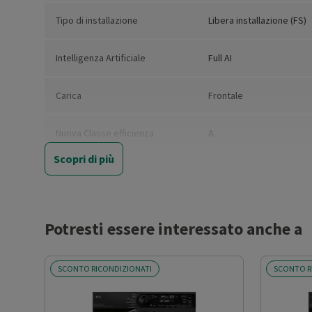
Tipo di installazione
Libera installazione (FS)
Intelligenza Artificiale
Full AI
Carica
Frontale
Nuova Classe efficienza
A
energetica
Scopri di più
Consumo ponderato di energia
49
per 100 cicli
lavaggio/asciugatura (kWh)
Potresti essere interessato anche a
Capacità nominale del ciclo
10
completo (kg)
SCONTO RICONDIZIONATI
SCONTO R
Consumo ponderato di acqua
57