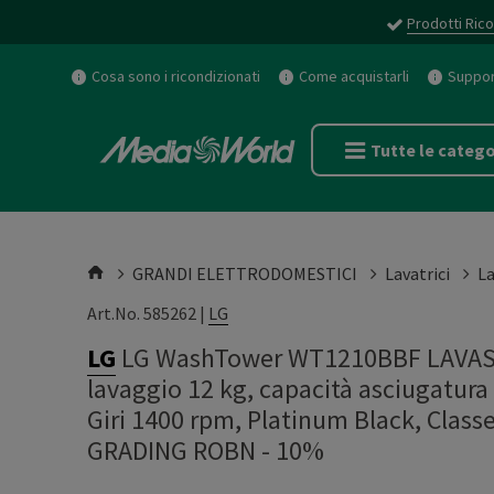
Prodotti Rico
Cosa sono i ricondizionati
Come acquistarli
Support
Tutte le catego
GRANDI ELETTRODOMESTICI
Lavatrici
La
Art.No. 585262 |
LG
LG
LG WashTower WT1210BBF LAVASCI
lavaggio 12 kg, capacità asciugatura
Giri 1400 rpm, Platinum Black, Clas
GRADING ROBN - 10%