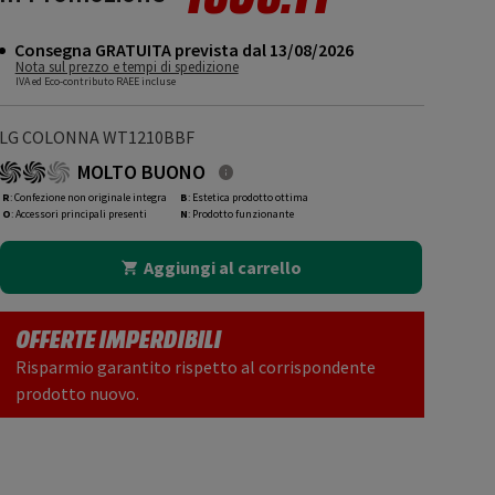
Consegna GRATUITA prevista dal 13/08/2026
Nota sul prezzo e tempi di spedizione
IVA ed Eco-contributo RAEE incluse
LG COLONNA WT1210BBF
MOLTO BUONO
R
: Confezione non originale integra
B
: Estetica prodotto ottima
O
: Accessori principali presenti
N
: Prodotto funzionante
Aggiungi al carrello
OFFERTE IMPERDIBILI
Risparmio garantito rispetto al corrispondente
prodotto nuovo.